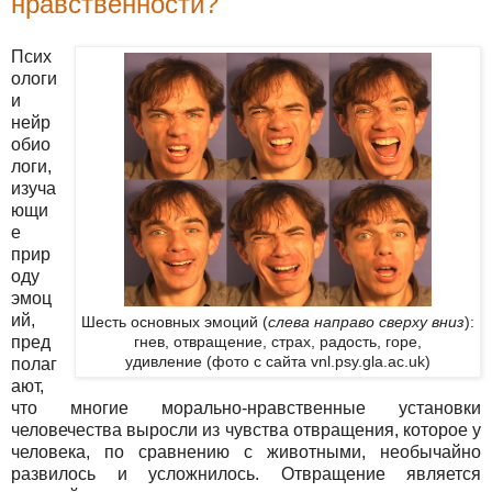
нравственности?
Псих
ологи
и
нейр
обио
логи,
изуча
ющи
е
прир
оду
эмоц
ий,
Шесть основных эмоций (
слева направо сверху вниз
):
пред
гнев, отвращение, страх, радость, горе,
удивление (фото с сайта vnl.psy.gla.ac.uk)
полаг
ают,
что многие морально-нравственные установки
человечества выросли из чувства отвращения, которое у
человека, по сравнению с животными, необычайно
развилось и усложнилось. Отвращение является