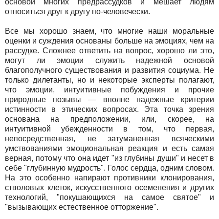
основой многих предрассудков и мешает людям
относиться друг к другу по-человечески.
Все мы хорошо знаем, что многие наши моральные
оценки и суждения основаны больше на эмоциях, чем на
рассудке. Сложнее ответить на вопрос, хорошо ли это,
могут ли эмоции служить надежной основой
благополучного существования и развития социума. Не
только дилетанты, но и некоторые эксперты полагают,
что эмоции, интуитивные побуждения и прочие
природные позывы — вполне надежные критерии
истинности в этических вопросах. Эта точка зрения
основана на предположении, или, скорее, на
интуитивной убежденности в том, что первая,
непосредственная, не затуманенная всяческими
умствованиями эмоциональная реакция и есть самая
верная, потому что она идет "из глубины души" и несет в
себе "глубинную мудрость". Голос сердца, одним словом.
На это особенно напирают противники клонирования,
стволовых клеток, искусственного осеменения и других
технологий, "покушающихся на самое святое" и
"вызывающих естественное отторжение".