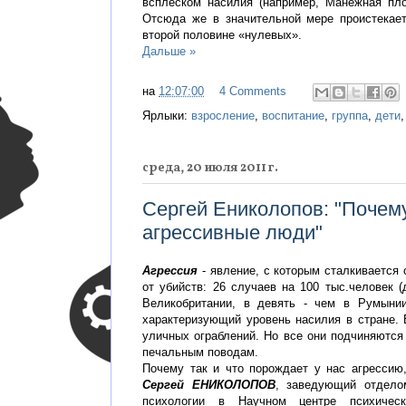
всплеском насилия (например, Манежная пло
Отсюда же в значительной мере проистекает
второй половине «нулевых».
Дальше »
на
12:07:00
4 Comments
Ярлыки:
взросление
,
воспитание
,
группа
,
дети
среда, 20 июля 2011 г.
Сергей Ениколопов: "Почем
агрессивные люди"
Агрессия
- явление, с которым сталкивается
от убийств: 26 случаев на 100 тыс.человек
Великобритании, в девять - чем в Румынии
характеризующий уровень насилия в стране. 
уличных ограблений. Но все они подчиняются
печальным поводам.
Почему так и что порождает у нас агрессию,
Сергей ЕНИКОЛОПОВ
, заведующий отдело
психологии в Научном центре психическ