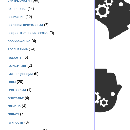
виктимология
(60)
включенка
(14)
внимание
(19)
военная психология
(7)
возрастная психология
(9)
воображение
(4)
воспитание
(59)
гаджеты
(5)
газлайтинг
(2)
галлюцинации
(6)
гены
(20)
география
(1)
гештальт
(4)
гигиена
(4)
гипноз
(7)
глупость
(8)