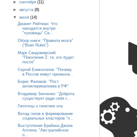
►
сентября
(11)
►
августа
(8)
▼
июля
(14)
Джанет Рейтман: Что
находится внутри
"луковицы" Са...
Обзор книги: "Правила мозга"
("Brain Rules")
Марк Сандомирский:
"Поколение Z: те, кто будет
после"
Сергей Ениколопов: "Почему
в России живут чрезвыча...
Борис Фаликов: "Рост
антиклерикализма в РФ"
Владимир Зинченко: "Доброта
существует ради себя с...
Гипотезы о генетике зла
Вклад генов в формирование
социальных кластеров "п...
Выступление Брайана Джона
Аллена: "Австралийское
о...