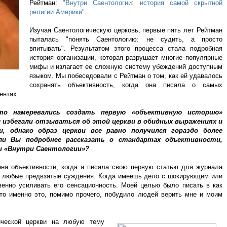
Рейтман:
"Внутри Саентологии: история самой скрытной
религии Америки"
.
Изучая Саентологическую церковь, первые пять лет Рейтман
пыталась "понять Саентологию: не судить, а просто
впитывать". Результатом этого процесса стала подробная
история организации, которая разрушает многие популярные
мифы и излагает ее сложную систему убеждений доступным
языком. Мы побеседовали с Рейтман о том, как ей удавалось
сохранять объективность, когда она писала о самых
ентах.
то намеревались создать первую «объективную историю»
л избегали отзываться об этой церкви в обидных выражениях и
и, однако образ церкви все равно получился гораздо более
и Вы подробнее рассказать о стандартах объективности,
и «Внутри Саентологии»?
ня объективности, когда я писала свою первую статью для журнала
ста любые предвзятые суждения. Когда имеешь дело с шокирующим или
енно усиливать его сенсационность. Моей целью было писать в как
то именно это, помимо прочего, побудило людей верить мне и моим
ической церкви на любую тему