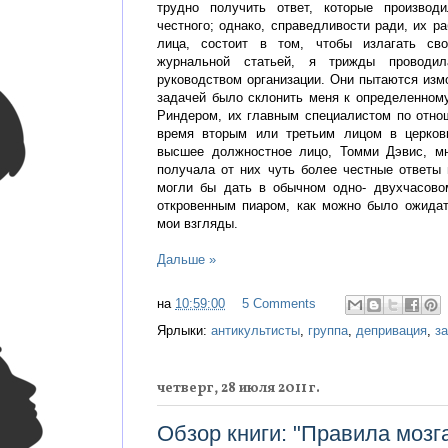
трудно получить ответ, которые производ
честного; однако, справедливости ради, их р
лица, состоит в том, чтобы излагать св
журнальной статьей, я трижды провод
руководством организации. Они пытаются измо
задачей было склонить меня к определенно
Риндером, их главным специалистом по отно
время вторым или третьим лицом в церков
высшее должностное лицо, Томми Дэвис, мн
получала от них чуть более честные ответы 
могли бы дать в обычном одно- двухчасово
откровенным пиаром, как можно было ожида
мои взгляды.
Дальше »
на
10:59:00
5 Comments
Ярлыки:
антикультисты
,
группа
,
депривация
,
з
четверг, 28 июля 2011 г.
Обзор книги: "Правила мозга"