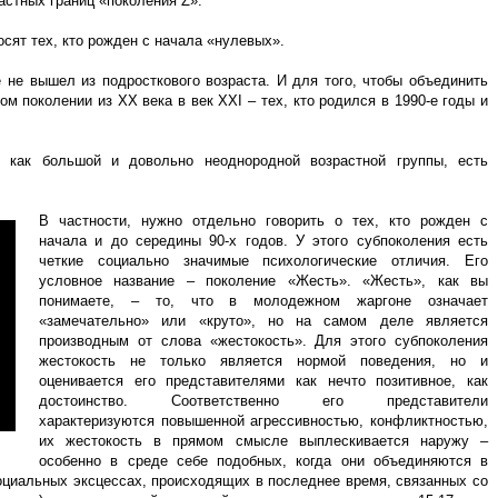
астных границ «поколения Z».
осят тех, кто рожден с начала «нулевых».
 не вышел из подросткового возраста. И для того, чтобы объединить
м поколении из ХХ века в век XXI – тех, кто родился в 1990-е годы и
, как большой и довольно неоднородной возрастной группы, есть
В частности, нужно отдельно говорить о тех, кто рожден с
начала и до середины 90-х годов. У этого субпоколения есть
четкие социально значимые психологические отличия. Его
условное название – поколение «Жесть». «Жесть», как вы
понимаете, – то, что в молодежном жаргоне означает
«замечательно» или «круто», но на самом деле является
производным от слова «жестокость». Для этого субпоколения
жестокость не только является нормой поведения, но и
оценивается его представителями как нечто позитивное, как
достоинство. Соответственно его представители
характеризуются повышенной агрессивностью, конфликтностью,
их жестокость в прямом смысле выплескивается наружу –
особенно в среде себе подобных, когда они объединяются в
социальных эксцессах, происходящих в последнее время, связанных со