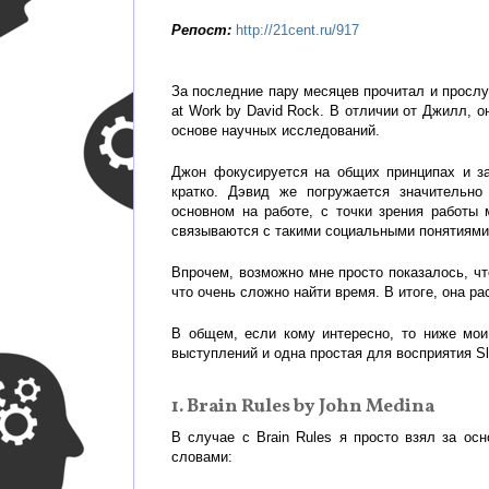
Репост:
http://21cent.ru/917
За последние пару месяцев прочитал и прослуша
at Work by David Rock. В отличии от Джилл, 
основе научных исследований.
Джон фокусируется на общих принципах и за
кратко. Дэвид же погружается значительно
основном на работе, с точки зрения работы
связываются с такими социальными понятиями 
Впрочем, возможно мне просто показалось, чт
что очень сложно найти время. В итоге, она р
В общем, если кому интересно, то ниже мои
выступлений и одна простая для восприятия Sl
1. Brain Rules by John Medina
В случае с Brain Rules я просто взял за ос
словами: