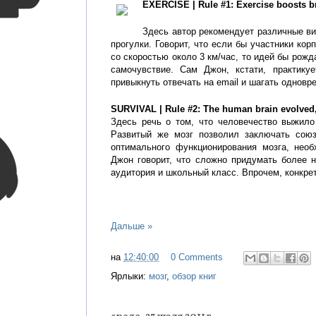
EXERCISE | Rule #1: Exercise boosts b
Здесь автор рекомендует различные ви
прогулки. Говорит, что если бы участники ко
со скоростью около 3 км/час, то идей бы рож
самочувствие. Сам Джон, кстати, практику
привыкнуть отвечать на email и шагать одновр
SURVIVAL | Rule #2: The human brain evolved,
Здесь речь о том, что человечество выжило 
Развитый же мозг позволил заключать сою
оптимального функционирования мозга, нео
Джон говорит, что сложно придумать более 
аудитория и школьный класс. Впрочем, конкре
Дальше »
на
12:40:00
0 Comments
Ярлыки:
мозг
,
обзор книг