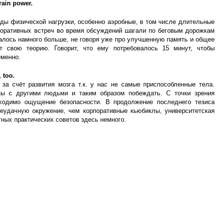
rain power.
ды физической нагрузки, особенно аэробные, в том числе длительные
рпоративных встреч во время обсуждений шагали по беговым дорожкам
далось намного больше, не говоря уже про улучшенную память и общее
ет свою теорию. Говорит, что ему потребовалось 15 минут, чтобы
еменно.
 too.
за счёт развития мозга т.к. у нас не самые приспособленные тела.
зы с другими людьми и таким образом побеждать. С точки зрения
бходимо ощущение безопасности. В продолжение последнего тезиса
неудачную окружение, чем корпоративные кьюбиклы, университетская
тных практических советов здесь немного.