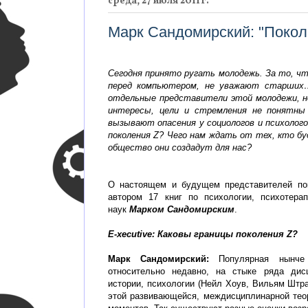
среда, 27 июля 2011 г.
Марк Сандомирский: "Поколе
Сегодня принято ругать молодежь. За то, чт
перед компьютером, не уважают старших…
отдельные представители этой молодежи, но
интересы, цели и стремления не понятны
вызывают опасения у социологов и психолог
поколения Z? Чего нам ждать от тех, кто буд
общество они создадут для нас?
О настоящем и будущем представителей пок
автором 17 книг по психологии, психотера
наук
Марком Сандомирским
.
E-xecutive: Каковы границы поколения Z?
Марк Сандомирский:
Популярная нынче
относительно недавно, на стыке ряда дисц
истории, психологии (Нейл Хоув, Вильям Штра
этой развивающейся, междисциплинарной тео