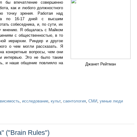
ил бы впечатление совершенно
абота, как и любого должностного
ою точку зрения. Работая над
ила по 16-17 дней с высшим
тать собеседника, и, по сути, их
му мнению. Я общалась с Майком
шениям с общественностью, в то
ной иерархии. Риндер и другое
ого о чем могли рассказать. Я
на конкретные вопросы, чем они
м интервью. Это не было таким
ть, и наше общение повлияло на
Джанет Рейтман
ависимость
,
исследование
,
культ
,
саентология
,
СМИ
,
умные люди
 ("Brain Rules")