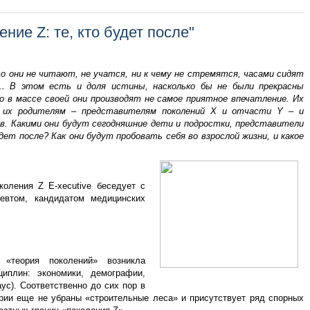
ние Z: те, кто будет после"
о они не читают, не учатся, ни к чему не стремятся, часами сидят
 В этом есть и доля истины, насколько бы не были прекрасны
 в массе своей они производят не самое приятное впечатление. Их
 их родителям – представителям поколений Х и отчасти Y – и
ов. Какими они будут сегодняшние дети и подростки, представители
ет после? Как они будут пробовать себя во взрослой жизни, и какое
оления Z E-xecutive беседует с
певтом, кандидатом медицинских
 «теория поколений» возникла
иплин: экономики, демографии,
ус). Соответственно до сих пор в
рии еще не убраны «строительные леса» и присутствует ряд спорных