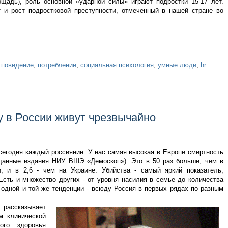
щадь), роль основной «ударной силы» играют подростки 15-17 лет.
 и рост подростковой преступности, отмеченный в нашей стране во
,
поведение
,
потребление
,
социальная психология
,
умные люди
,
hr
у в России живут чрезвычайно
 сегодня каждый россиянин. У нас самая высокая в Европе смертность
 (данные издания НИУ ВШЭ «Демоскоп»). Это в 50 раз больше, чем в
, и в 2,6 - чем на Украине. Убийства - самый яркий показатель,
Есть и множество других - от уровня насилия в семье до количества
 одной и той же тенденции - всюду Россия в первых рядах по разным
 рассказывает
м клинической
ого здоровья