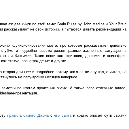
л аж две книги по этой теме: Brain Rules by John Medina и Your Brain
они рассказывают не свои истории, а пытаются давать рекомендации на
конах функционирования мозга, про которые рассказывает довольно
 глубже и подробно рассматривает разные жизненные ситуации, в
 мозга и биохимии. Такие вещи как окситоцин, дофамин и эпинефрин
как статус, вознаграждение и другие.
о вторая длиннее и подробнее потому как я её не слушал, а читал, на
астянулось на пару-тройку месяцев наверное.
 заметки по итогам прочтения обеих. А также пара отличных видео-
ideshare-презентация.
нову
правила самого Джона
с
его сайта
и кратко описал суть своими