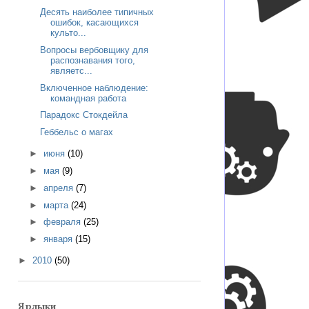
Десять наиболее типичных
ошибок, касающихся
культо...
Вопросы вербовщику для
распознавания того,
являетс...
Включенное наблюдение:
командная работа
Парадокс Стокдейла
Геббельс о магах
►
июня
(10)
►
мая
(9)
►
апреля
(7)
►
марта
(24)
►
февраля
(25)
►
января
(15)
►
2010
(50)
Ярлыки