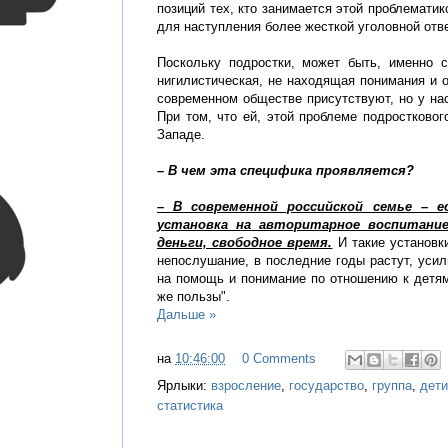
позиций тех, кто занимается этой проблематик
для наступления более жесткой уголовной отв
Поскольку подростки, может быть, именно с
нигилистическая, не находящая понимания и о
современном обществе присутствуют, но у на
При том, что ей, этой проблеме подростковог
Западе.
– В чем эта специфика проявляется?
– В современной российской семье – 
установка на авторитарное воспитание
деньги, свободное время.
И такие установки
непослушание, в последние годы растут, уси
на помощь и понимание по отношению к детям,
же пользы".
Дальше »
на
10:46:00
0 Comments
Ярлыки:
взросление
,
государство
,
группа
,
дети
статистика