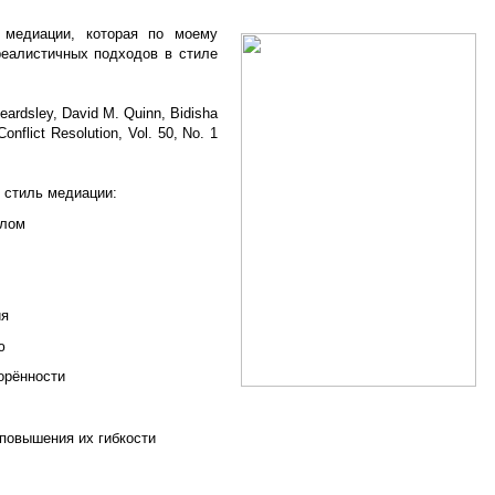
 медиации, которая по моему
реалистичных подходов в стиле
Beardsley, David M. Quinn, Bidisha
onflict Resolution, Vol. 50, No. 1
) стиль медиации:
олом
ия
ю
орённости
повышения их гибкости