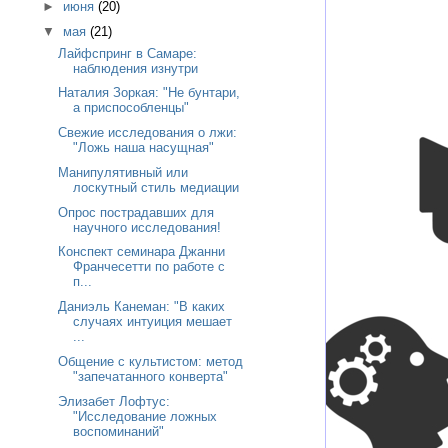
►
июня
(20)
▼
мая
(21)
Лайфспринг в Самаре:
наблюдения изнутри
Наталия Зоркая: "Не бунтари,
а приспособленцы"
Свежие исследования о лжи:
"Ложь наша насущная"
Манипулятивный или
лоскутный стиль медиации
Опрос пострадавших для
научного исследования!
Конспект семинара Джанни
Франчесетти по работе с
п...
Даниэль Канеман: "В каких
случаях интуиция мешает
...
Общение с культистом: метод
"запечатанного конверта"
Элизабет Лофтус:
"Исследование ложных
воспоминаний"