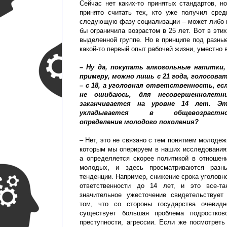
Сейчас нет каких-то принятых стандартов, н
принято считать тех, кто уже получил сред
следующую фазу социализации – может либо и
бы ограничила возрастом в 25 лет. Вот в эти
выделенной группе. Но в принципе под разные
какой-то первый опыт рабочей жизни, уместно 
– Ну да, покупать алкогольные напитки,
примеру, можно лишь с 21 года, голосова
– с 18, а уголовная ответственность, ес
не ошибаюсь, для несовершеннолетн
заканчивается на уровне 14 лет. Э
укладывается в общевозрастно
определение молодого поколения?
– Нет, это не связано с тем понятием молодеж
которым мы оперируем в наших исследования
а определяется скорее политикой в отношен
молодых, и здесь просматриваются разн
тенденции. Например, снижение срока уголовн
ответственности до 14 лет, и это все-та
значительное ужесточение свидетельствует
том, что со стороны государства очевидн
существует большая проблема подростков
преступности, агрессии. Если же посмотреть