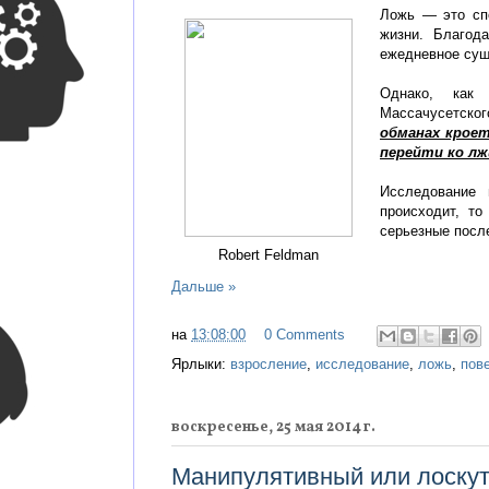
Ложь — это сп
жизни. Благод
ежедневное сущ
Однако, как 
Массачусетско
обманах крое
перейти ко лж
Исследование
происходит, т
серьезные посл
Robert Feldman
Дальше »
на
13:08:00
0 Comments
Ярлыки:
взросление
,
исследование
,
ложь
,
пов
воскресенье, 25 мая 2014 г.
Манипулятивный или лоску