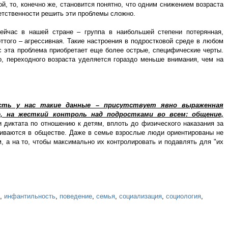
ой, то, конечно же, становится понятно, что одним снижением возраста
етственности решить эти проблемы сложно.
ейчас в нашей стране – группа в наибольшей степени потерянная,
ттого – агрессивная. Такие настроения в подростковой среде в любом
с эта проблема приобретает еще более острые, специфические черты.
о, переходного возраста уделяется гораздо меньше внимания, чем на
есть у нас такие данные – присутствует явно выраженная
, на жесткий контроль над подростками во всем: общение,
 диктата по отношению к детям, вплоть до физического наказания за
ливаются в обществе. Даже в семье взрослые люди ориентированы не
 а на то, чтобы максимально их контролировать и подавлять для "их
,
инфантильность
,
поведение
,
семья
,
социализация
,
социология
,