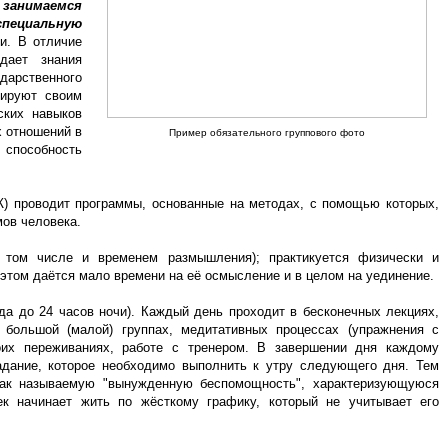
 занимаемся
специальную
и. В отличие
дает знания
арственного
тируют своим
ских навыков
 отношений в
Пример обязательного группового фото
 способность
Ж) проводит программы, основанные на методах, с помощью которых,
ов человека.
в том числе и временем размышления); практикуется физически и
этом даётся мало времени на её осмысление и в целом на уединение.
огда до 24 часов ночи). Каждый день проходит в бесконечных лекциях,
 большой (малой) группах, медитативных процессах (упражнения с
воих переживаниях, работе с тренером. В завершении дня каждому
дание, которое необходимо выполнить к утру следующего дня. Тем
ак называемую "вынужденную беспомощность", характеризующуюся
ек начинает жить по жёсткому графику, который не учитывает его