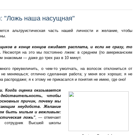
: "Ложь наша насущная"
ется альтруистическая часть нашей личности и желание, чтобы
ны.
иков в конце концов ожидает расплата, и если не сразу, то
а.
Несмотря на это мы постоянно лжем: в среднем (по американским
ым знакомым — даже до трех раз в 10 минут.
ного преувеличить, о чем-то умолчать, на волосок отклониться от
 не меняешься; отлично сделанная работа; у меня все хорошо; я не
 на распродаже; я к этому не прикасался и понятия не имею, где оно!
. Когда оценка оказывается
действительность, чтобы
основных причин, почему мы
ающим неудобств. Желание
ем быть милым и вежливым:
стическая ложь"
, — отмечает
), сотрудник Высшей школы