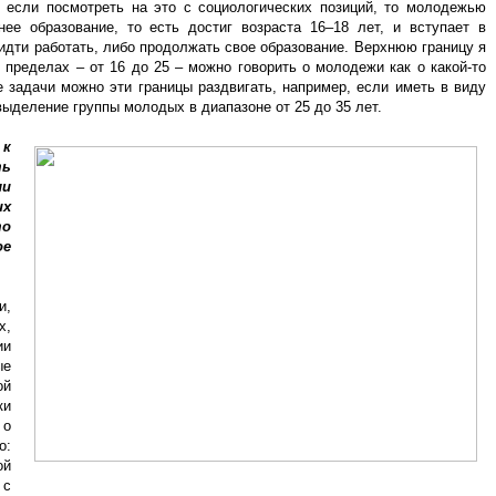
о если посмотреть на это с социологических позиций, то молодежью
нее образование, то есть достиг возраста 16–18 лет, и вступает в
дти работать, либо продолжать свое образование. Верхнюю границу я
х пределах – от 16 до 25 – можно говорить о молодежи как о какой-то
 задачи можно эти границы раздвигать, например, если иметь в виду
выделение группы молодых в диапазоне от 25 до 35 лет.
 к
ть
ли
их
то
е
и,
х,
ии
ые
ой
ки
 о
о:
ой
 с