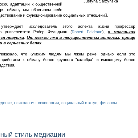
Justyna Sarzyńska
особ адаптации к общественной
аря обману мы облегчаем себе
ествование и функционирование социальных отношений.
утверждает исследователь этого аспекта жизни профессор
го университета Робер Фельдман (
Robert Feldman
),
в маленьких
тся ловушка
.
От легкой лжи в несущественных вопросах, проще
и в серьезных делах
.
 показало, что близким людям мы лжем реже, однако если это
о прибегаем к обману более крупного "калибра" и имеющему более
едствия.
едение
,
психология
,
сексология
,
социальный статус
,
финансы
тный стиль медиации