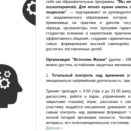
себя как образовательные программы.
"Мы не
психотерапией. Для этого нужно иметь 
лицензию"
, — подчеркивают их руководител
от академического образования, которое 
применимые на практике и диплом госуд
образца, организаторы этих программ гаран
студентам освоение и закрепление практиче
эффективного общения, создание гармоничных
семье, формирование высокой самооценки,
достигать поставленных целей.
Организация "Источник Жизни"
(далее – И
можно достичь ослабления защитных механизм
1.
Тотальный контроль над временем
(
эмоционально напряжённая деятельность, при 
Тренинг проходит с 9.50 утра и до 21.00 (ин
дискуссиях, работе в парах, упражнениях в
закрытыми глазами), играх, рассказах о с
участнику выдаётся письменное домашнее за
самым контроль над временем формирует т
полной потерей автономии личности. Челов
интересы, его психоэмоциональное состояние.
Дальше »