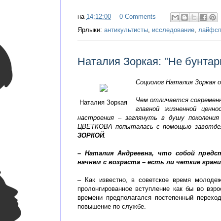
на
14:12:00
0 Comments
Ярлыки:
антикультисты
,
исследование
,
лайфсп
Наталия Зоркая: "Не бунтар
Социолог Наталия Зоркая 
Чем отличается современна
Наталия Зоркая
главной жизненной ценн
настроения – заглянуть в душу поколения
ЦВЕТКОВА попыталась с помощью завотдело
ЗОРКОЙ
.
– Наталия Андреевна, что собой пред
начнем с возраста – есть ли четкие грани
– Как известно, в советское время молоде
пролонгированное вступление как бы во взр
времени предполагался постепенный переход
повышение по службе.