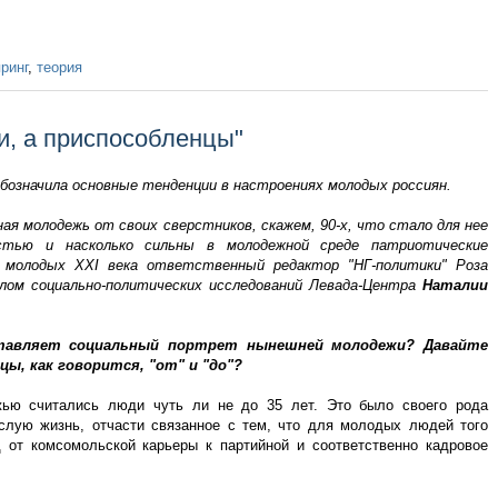
ринг
,
теория
и, а приспособленцы"
обозначила основные тенденции в настроениях молодых россиян.
я молодежь от своих сверстников, скажем, 90-х, что стало для нее
остью и насколько сильны в молодежной среде патриотические
 молодых XXI века ответственный редактор "НГ-политики" Роза
м социально-политических исследований Левада-Центра
Наталии
ставляет социальный портрет нынешней молодежи? Давайте
цы, как говорится, "от" и "до"?
жью считались люди чуть ли не до 35 лет. Это было своего рода
ослую жизнь, отчасти связанное с тем, что для молодых людей того
 от комсомольской карьеры к партийной и соответственно кадровое