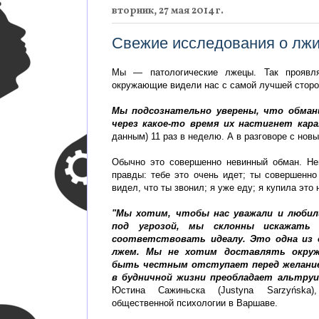
вторник, 27 мая 2014 г.
Свежие исследования о лжи
Мы — патологические лжецы. Так проявля
окружающие видели нас с самой лучшей сторо
Мы подсознательно уверены, что обманщ
через какое-то время их настигнет кар
данным) 11 раз в неделю. А в разговоре с нов
Обычно это совершенно невинный обман. Нем
правды: тебе это очень идет; ты совершенно
видел, что ты звонил; я уже еду; я купила это
"Мы хотим, чтобы нас уважали и любили
под угрозой, мы склонны искажать 
соответствовать идеалу. Это одна из 
лжем. Мы не хотим доставлять окруж
быть честным отступает перед желани
в будничной жизни преобладает альтруи
Юстина Сажиньска (Justyna Sarzyńska
общественной психологии в Варшаве.