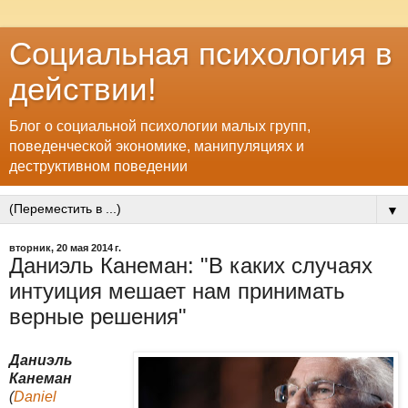
Социальная психология в
действии!
Блог о социальной психологии малых групп,
поведенческой экономике, манипуляциях и
деструктивном поведении
▼
вторник, 20 мая 2014 г.
Даниэль Канеман: "В каких случаях
интуиция мешает нам принимать
верные решения"
Даниэль
Канеман
(
Daniel