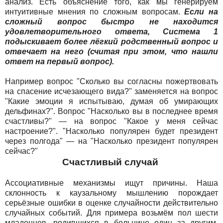
анализ. Есть объяснение того, как мы генерируем
интуитивные мнения по сложным вопросам.
Если на
сложный вопрос быстро не находится
удовлетворительного ответа, Система 1
подыскивает более лёгкий родственный вопрос и
отвечает на него (считая при этом, что нашли
ответ на первый вопрос).
Например вопрос "Сколько вы согласны пожертвовать
на спасение исчезающего вида?" заменяется на вопрос
"Какие эмоции я испытываю, думая об умирающих
дельфинах?". Вопрос "Насколько вы в последнее время
счастливы?" — на вопрос "Какое у меня сейчас
настроение?". "Насколько популярен будет президент
через полгода" — на "Насколько президент популярен
сейчас?"
Счастливый случай
Ассоциативные механизмы ищут причины. Наша
склонность к каузальному мышлению порождает
серьёзные ошибки в оценке случайности действительно
случайных событий. Для примера возьмём пол шести
младенцев, родившихся в больнице один за другим.