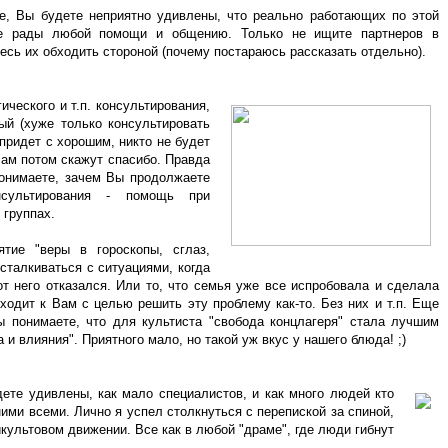
ме, Вы будете неприятно удивлены, что реально работающих по этой
е рады любой помощи и общению. Только не ищите партнеров в
есь их обходить стороной (почему постараюсь рассказать отдельно).
ического и т.п. консультирования,
ый (хуже только консультировать
 придет с хорошим, никто не будет
ам потом скажут спасибо. Правда
онимаете, зачем Вы продолжаете
сультирования - помощь при
 группах.
тие "веры в гороскопы, сглаз,
 сталкиваться с ситуациями, когда
 от него отказался. Или то, что семья уже все испробовала и сделала
ходит к Вам с целью решить эту проблему как-то. Без них и т.п. Еще
ы понимаете, что для культиста "свобода концлагеря" стала лучшим
и влияния". Приятного мало, но такой уж вкус у нашего блюда! ;)
дете удивлены, как мало специалистов, и как много людей кто
ими всеми. Лично я успел столкнуться с перепиской за спиной,
культовом движении. Все как в любой "драме", где люди гибнут