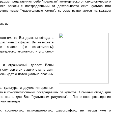
рудом представляют себе "прелести" коммерческого психологического
фике работы с пострадавшими от деятельности сект, культов или
етить некие "краеугольные камни", которые встречаются на каждом
ть их:
хологом, то Вы должны обладать
 различных сферах. Вы не можете
не знаете (не ознакомлены)
трудового, уголовного и уголовно-
м и ограничений делает Ваши
% случаев в ситуациях с культами,
 речь идет о потенциально опасных
а, культуры и других интересных
мо в консультировании пострадавших от культов. Обычный обряд для
чно стать для Вас "культовым ритуалом". Постоянное расширение
ьных выводов.
, социологию, психопатологию, демографию, не говоря уже о