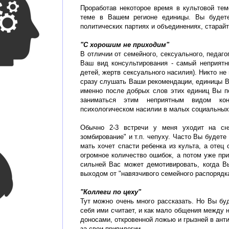
Проработав некоторое время в культовой те
теме в Вашем регионе единицы. Вы будет
политических партиях и объединениях, старайт
"С хорошим не приходим"
В отличии от семейного, сексуального, педагог
Ваш вид консультирования - самый неприятн
детей, жертв сексуального насилия). Никто не
сразу слушать Ваши рекомендации, единицы В
именно после добрых слов этих единиц Вы п
заниматься этим неприятным видом кон
психологическом насилии в малых социальных
Обычно 2-3 встречи у меня уходит на сня
зомбирование" и т.п. чепуху. Часто Вы будете
мать хочет спасти ребенка из культа, а отец
огромное количество ошибок, а потом уже при
сильней Вас может демотивировать, когда В
выходом от "навязчивого семейного распорядка 
"Коллеги по цеху"
Тут можно очень много рассказать. Но Вы бу
себя ими считает, и как мало общения между н
доносами, откровенной ложью и грызней в анти
за свои привилегии.