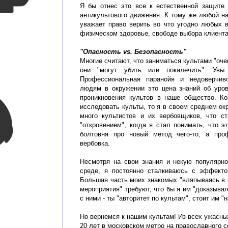
Я бы отнес это все к естественной защите 
антикультового движения. К тому же любой на
уважает право верить во что угодно любых 
физическом здоровье, свободе выбора клиента 
"Опасность vs. Безопасность"
Многие считают, что заниматься культами "очен
они "могут убить или покалечить". Увы
Профессиональная паранойя и недоверчив
людям в окружении это цена знаний об уров
проникновения культов в наше общество. Ко
исследовать культы, то я в своем среднем о
много культистов и их вербовщиков, что с
"откровением", когда я стал понимать, что э
болтовня про новый метод чего-то, а про
вербовка.
Несмотря на свои знания и некую популярно
среде, я постоянно сталкиваюсь с эффекто
Большая часть моих знакомых "вляпываясь в 
мероприятия" требуют, что бы я им "доказывал"
с ними - ты "авторитет по культам", стоит им "н
Но вернемся к нашим культам! Из всех ужасны
20 лет в московском метро на православного с