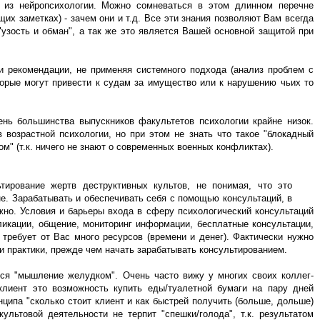
о из нейропсихологии. Можно сомневаться в этом длинном перечне
их заметках) - зачем они и т.д. Все эти знания позволяют Вам всегда
"узость и обман", а так же это является Вашей основной защитой при
и рекомендации, не применяя системного подхода (анализ проблем с
торые могут привести к судам за имущество или к нарушению чьих то
ень большинства выпускников факультетов психологии крайне низок.
 возрастной психологии, но при этом не знать что такое "блокадный
м" (т.к. ничего не знают о современных военных конфликтах).
тирование жертв деструктивных культов, не понимая, что это
е. Зарабатывать и обеспечивать себя с помощью консультаций, в
жно. Условия и барьеры входа в сферу психологический консультаций
ликации, общение, мониторинг информации, бесплатные консультации,
 требует от Вас много ресурсов (времени и денег). Фактически нужно
и практики, прежде чем начать зарабатывать консультированием.
тся "мышление желудком". Очень часто вижу у многих своих коллег-
лиент это возможность купить еды/туалетной бумаги на пару дней
нципа "сколько стоит клиент и как быстрей получить (больше, дольше)
ультовой деятельности не терпит "спешки/голода", т.к. результатом