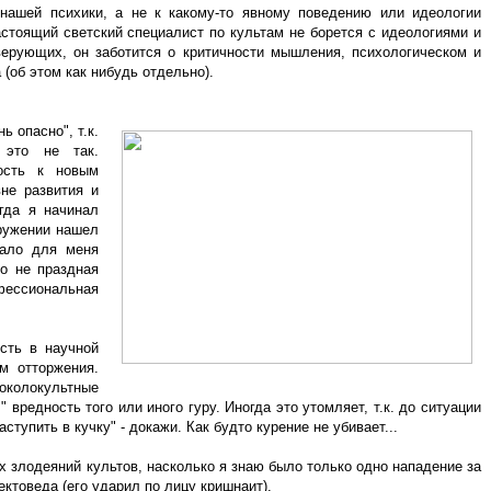
нашей психики, а не к какому-то явному поведению или идеологии
стоящий светский специалист по культам не борется с идеологиями и
верующих, он заботится о критичности мышления, психологическом и
(об этом как нибудь отдельно).
ь опасно", т.к.
 это не так.
ость к новым
не развития и
гда я начинал
кружении нашел
тало для меня
то не праздная
фессиональная
сть в научной
м отторжения.
околокультные
 вредность того или иного гуру. Иногда это утомляет, т.к. до ситуации
аступить в кучку" - докажи. Как будто курение не убивает...
х злодеяний культов, насколько я знаю было только одно нападение за
ектоведа (его ударил по лицу кришнаит).