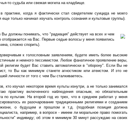
чья-то судьба или свежая могила на кладбище.
в практике, когда я фактически стал свидетелем суицида не моего
 я еще только начинал изучать контроль сознания и культовые группы).
в Вы должны понимать, что "радиация" действует на всех и чем
о отображается на Вас. Первые седые волосы у меня появились
чина, сложно спорить).
едоверчивым к голословным заявлениям, будете иметь более высокие
истичным и немного пессимистом. Любое фанатичное проявление веры,
ной религии будет Вас ставить автоматически в "оборону". Если Вы не
ист, то Вы как минимум станете агностиком или атеистом. И это не
шей личности от того с чем Вы сталкиваетесь.
в, кто изучал некоторое время культы изнутри, а не только занимался
таю практику включенного наблюдения опасным, но обязательным
а по культам. На второй год из трех, что в среднем работал у меня
иксировалось их разочарование традиционными религиями и созданием
 жизни, о будущем и прошлом и т.д. (подобная позиция должна
циалиста, например, в вопросе - имеем ли моральное право помогать
альности" индивиду; об этом я минимум 30 минут рассуждаю на своих