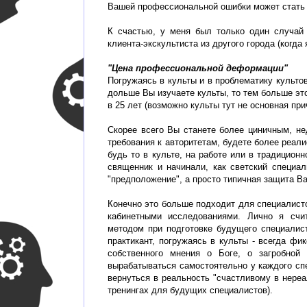
Вашей профессиональной ошибки может стать 
К счастью, у меня был только один случай 
клиента-экскультиста из другого города (когда
"Цена профессиональной деформации"
Погружаясь в культы и в проблематику культо
дольше Вы изучаете культы, то тем больше эт
в 25 лет (возможно культы тут не основная при
Скорее всего Вы станете более циничным, н
требования к авторитетам, будете более реал
будь то в культе, на работе или в традицион
священник и начинали, как светский специал
"предположение", а просто типичная защита Ва
Конечно это больше подходит для специалисто
кабинетными исследованиями. Лично я счи
методом при подготовке будущего специалист
практикант, погружаясь в культы - всегда ф
собственного мнения о Боге, о загробной
вырабатываться самостоятельно у каждого спе
вернуться в реальность "счастливому в нере
тренингах для будущих специалистов).