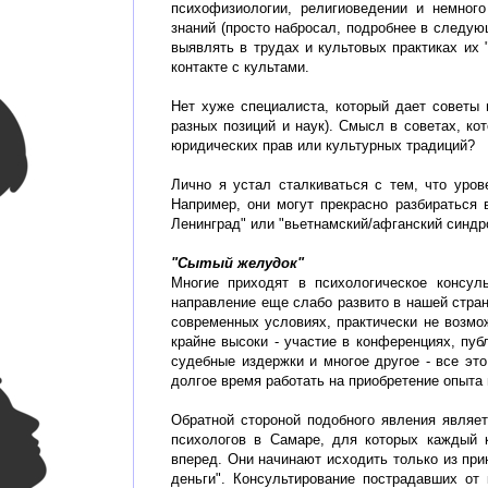
психофизиологии, религиоведении и немног
знаний (просто набросал, подробнее в следующ
выявлять в трудах и культовых практиках их 
контакте с культами.
Нет хуже специалиста, который дает советы 
разных позиций и наук). Смысл в советах, ко
юридических прав или культурных традиций?
Лично я устал сталкиваться с тем, что уров
Например, они могут прекрасно разбираться в
Ленинград" или "вьетнамский/афганский синдро
"Сытый желудок"
Многие приходят в психологическое консуль
направление еще слабо развито в нашей стран
современных условиях, практически не возмо
крайне высоки - участие в конференциях, пуб
судебные издержки и многое другое - все это
долгое время работать на приобретение опыта 
Обратной стороной подобного явления являе
психологов в Самаре, для которых каждый к
вперед. Они начинают исходить только из при
деньги". Консультирование пострадавших от к