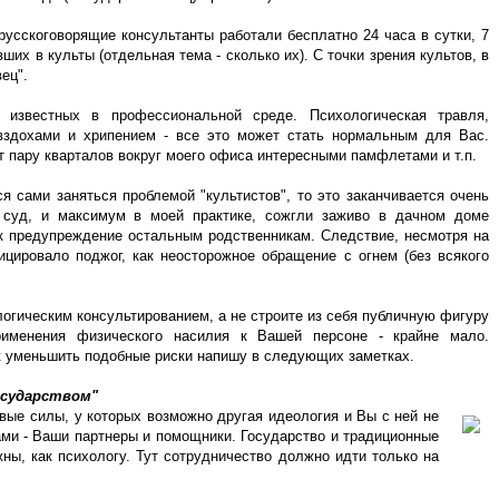
усскоговорящие консультанты работали бесплатно 24 часа в сутки, 7
их в культы (отдельная тема - сколько их). С точки зрения культов, в
ец".
 известных в профессиональной среде. Психологическая травля,
вздохами и хрипением - все это может стать нормальным для Вас.
т пару кварталов вокруг моего офиса интересными памфлетами и т.п.
 сами заняться проблемой "культистов", то это заканчивается очень
 суд, и максимум в моей практике, сожгли заживо в дачном доме
ак предупреждение остальным родственникам. Следствие, несмотря на
цировало поджог, как неосторожное обращение с огнем (без всякого
огическим консультированием, а не строите из себя публичную фигуру
применения физического насилия к Вашей персоне - крайне мало.
ак уменьшить подобные риски напишу в следующих заметках.
осударством"
вые силы, у которых возможно другая идеология и Вы с ней не
ами - Ваши партнеры и помощники. Государство и традиционные
ны, как психологу. Тут сотрудничество должно идти только на