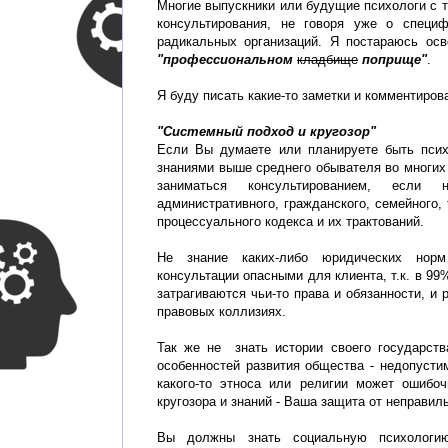
Многие выпускники или будущие психологи с т
консультирования, не говоря уже о специ
радикальных организаций. Я постараюсь осв
"профессиональном
кладбище
поприще"
.
Я буду писать какие-то заметки и комментирова
"Системный подход и кругозор"
Если Вы думаете или планируете быть пси
знаниями выше среднего обывателя во многих
заниматься консультированием, если 
административного, гражданского, семейного, 
процессуального кодекса и их трактований.
Не знание каких-либо юридических нор
консультации опасными для клиента, т.к. в 99
затрагиваются чьи-то права и обязанности, и
правовых коллизиях.
Так же не знать истории своего государств
особенностей развития общества - недопусти
какого-то этноса или религии может ошибо
кругозора и знаний - Ваша защита от неправил
Вы должны знать социальную психологию