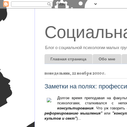
Социальна
Блог о социальной психологии малых гру
Главная страница
Обо мне
понедельник, 22 ноября 2010 г.
Заметки на полях: професси
Долгое время преподавая на факуль
психологами, сталкивался с не
консультирования
. Что уж говорить
реформированию мышления"
или
"консу
культов и сект"
)...