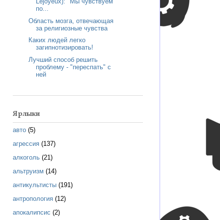
Lejoyeux): "Мы чувствуем
по...
Область мозга, отвечающая
за религиозные чувства
Каких людей легко
загипнотизировать!
Лучший способ решить
проблему - "переспать" с
ней
Ярлыки
авто
(5)
агрессия
(137)
алкоголь
(21)
альтруизм
(14)
антикультисты
(191)
антропология
(12)
апокалипсис
(2)