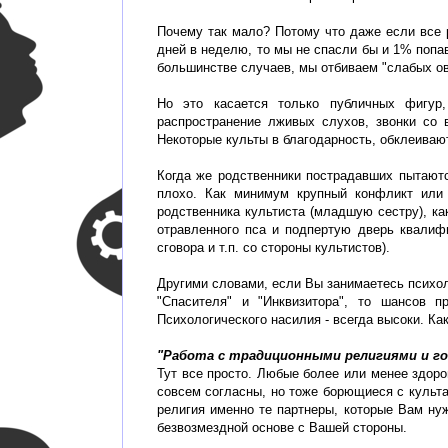
Почему так мало? Потому что даже если все р
дней в неделю, то мы не спасли бы и 1% попавш
большинстве случаев, мы отбиваем "слабых ов
Но это касается только публичных фигур,
распространение лживых слухов, звонки со 
Некоторые культы в благодарность, обклеиваю
Когда же родственники пострадавших пытаются
плохо. Как минимум крупный конфликт или
родственника культиста (младшую сестру), к
отравленного пса и подпертую дверь квалифи
сговора и т.п. со стороны культистов).
Другими словами, если Вы занимаетесь психол
"Спасителя" и "Инквизитора", то шансов 
Психологического насилия - всегда высоки. К
"Работа с традиционными религиями и г
Тут все просто. Любые более или менее здоро
совсем согласны, но тоже борющиеся с культ
религия именно те партнеры, которые Вам нуж
безвозмездной основе с Вашей стороны.