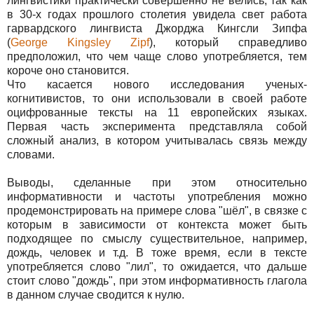
лингвистики практически совершенно не велись, так как
в 30-х годах прошлого столетия увидела свет работа
гарвардского лингвиста Джорджа Кингсли Зипфа
(
George Kingsley Zipf
), который справедливо
предположил, что чем чаще слово употребляется, тем
короче оно становится.
Что касается нового исследования ученых-
когнитивистов, то они использовали в своей работе
оцифрованные тексты на 11 европейских языках.
Первая часть эксперимента представляла собой
сложный анализ, в котором учитывалась связь между
словами.
Выводы, сделанные при этом относительно
информативности и частоты употребления можно
продемонстрировать на примере слова "шёл", в связке с
которым в зависимости от контекста может быть
подходящее по смыслу существительное, например,
дождь, человек и т.д. В тоже время, если в тексте
употребляется слово "лил", то ожидается, что дальше
стоит слово "дождь", при этом информативность глагола
в данном случае сводится к нулю.