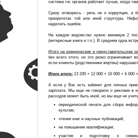
система гос органов работает лучше, когда та
Сразу оговорюсь - речь не о коррупции, а 
приоритетах той или иной структуры. Неф
наделать ошибок.
На каждое ведомство нужно минимум 2 пос
(интересные книги и т.п.). В среднем одна встр
Итого на юридические и представительские р
без всего этого, но это резко ограничивает 
если клиенты (родственники жертвы) нарушают 
Итого итого:
13 200 + 12 000 + 10 000 + 6 000 
А если у Вас есть кабинет для личных прие
зарплата. Мы еще не говорили о рекламе в ин
расходов может быть иной, но мы еще не учи
периодической печати для сбора инфо
культам;
чтения книг и научных публикаций;
на повышение квалификации;
участие и подготовку к семи