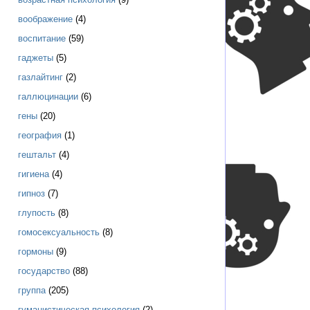
воображение
(4)
воспитание
(59)
гаджеты
(5)
газлайтинг
(2)
галлюцинации
(6)
гены
(20)
география
(1)
гештальт
(4)
гигиена
(4)
гипноз
(7)
глупость
(8)
гомосексуальность
(8)
гормоны
(9)
государство
(88)
группа
(205)
гуманистическая психология
(2)