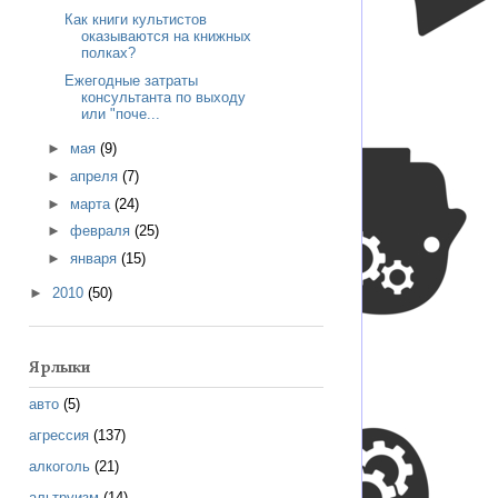
Как книги культистов
оказываются на книжных
полках?
Ежегодные затраты
консультанта по выходу
или "поче...
►
мая
(9)
►
апреля
(7)
►
марта
(24)
►
февраля
(25)
►
января
(15)
►
2010
(50)
Ярлыки
авто
(5)
агрессия
(137)
алкоголь
(21)
альтруизм
(14)