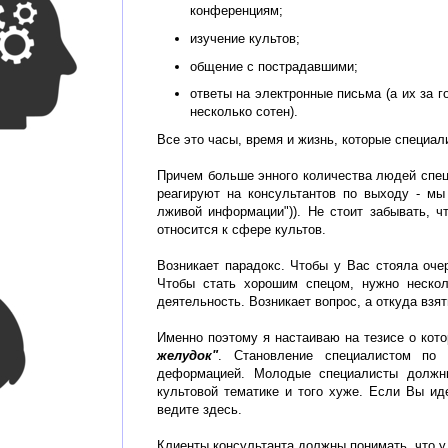
конференциям;
изучение культов;
общение с пострадавшими;
ответы на электронные письма (а их за г
несколько сотен).
Все это часы, время и жизнь, которые специал
Причем больше энного количества людей специ
реагируют на консультантов по выходу - мы
лживой информации")). Не стоит забывать, ч
относится к сфере культов.
Возникает парадокс. Чтобы у Вас стояла оч
Чтобы стать хорошим спецом, нужно нескол
деятельность. Возникает вопрос, а откуда взя
Именно поэтому я настаиваю на тезисе о кот
желудок"
. Становление специалистом по 
деформацией. Молодые специалисты должны
культовой тематике и того хуже. Если Вы иде
ведите здесь.
Клиенты консультанта должны понимать, что у