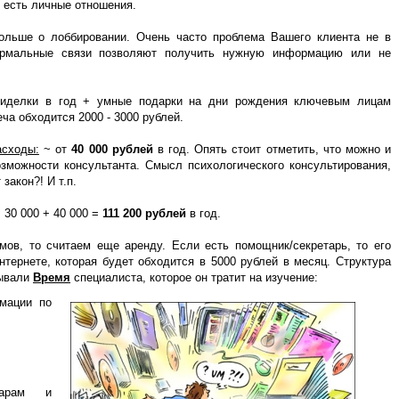
м есть личные отношения.
больше о лоббировании. Очень часто проблема Вашего клиента не в
ормальные связи позволяют получить нужную информацию или не
иделки в год + умные подарки на дни рождения ключевым лицам
еча обходится 2000 - 3000 рублей.
асходы:
~ от
40 000 рублей
в год. Опять стоит отметить, что можно и
возможности консультанта. Смысл психологического консультирования,
закон?! И т.п.
+ 30 000 + 40 000 =
111 200 рублей
в год.
мов, то считаем еще аренду. Если есть помощник/секретарь, то его
тернете, которая будет обходится в 5000 рублей в месяц. Структура
тывали
Время
специалиста, которое он тратит на изучение:
рмации по
нарам и