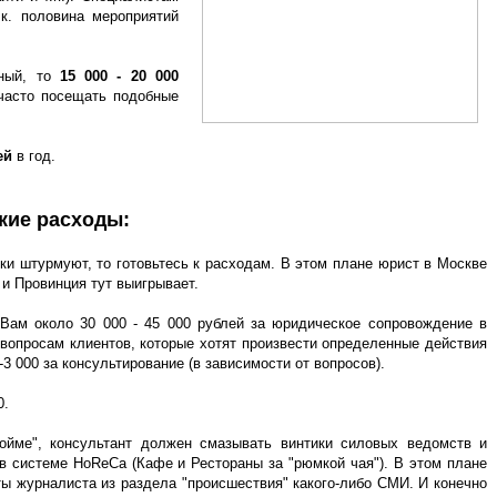
к. половина мероприятий
тный, то
15 000 - 20 000
часто посещать подобные
ей
в год.
кие расходы:
и штурмуют, то готовьтесь к расходам. В этом плане юрист в Москве
) и Провинция тут выигрывает.
 Вам около 30 000 - 45 000 рублей за юридическое сопровождение в
вопросам клиентов, которые хотят произвести определенные действия
-3 000 за консультирование (в зависимости от вопросов).
0.
ойме", консультант должен смазывать винтики силовых ведомств и
в системе HoReCa (Кафе и Рестораны за "рюмкой чая"). В этом плане
ты журналиста из раздела "происшествия" какого-либо СМИ. И конечно