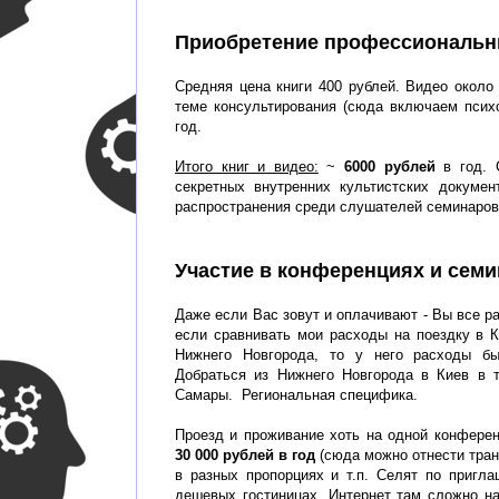
Приобретение профессиональных
Средняя цена книги 400 рублей. Видео около
теме консультирования (сюда включаем псих
год.
Итого книг и видео:
~
6000 рублей
в год. 
секретных внутренних культистских докумен
распространения среди слушателей семинаров (
Участие в конференциях и семи
Даже если Вас зовут и оплачивают - Вы все р
если сравнивать мои расходы на поездку в К
Нижнего Новгорода, то у него расходы б
Добраться из Нижнего Новгорода в Киев в 
Самары. Региональная специфика.
Проезд и проживание хоть на одной конфере
30 000 рублей в год
(сюда можно отнести тран
в разных пропорциях и т.п. Селят по пригл
дешевых гостиницах. Интернет там сложно най