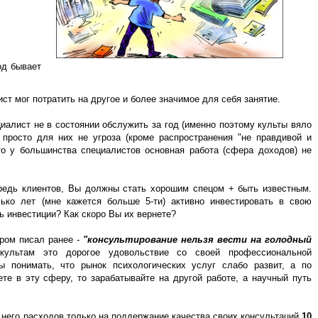
од бывает
ист мог потратить на другое и более значимое для себя занятие.
алист не в состоянии обслужить за год (именно поэтому культы вяло
 просто для них не угроза (кроме распространения "не правдивой и
то у большинства специалистов основная работа (сфера доходов) не
ередь клиентов, Вы должны стать хорошим спецом + быть известным.
ько лет (мне кажется больше 5-ти) активно инвестировать в свою
ть инвестиции? Как скоро Вы их вернете?
ором писал ранее -
"консультирование нельзя вести на голодный
культам это дорогое удовольствие со своей профессиональной
 понимать, что рынок психологических услуг слабо развит, а по
те в эту сферу, то зарабатывайте на другой работе, а научный путь
 него расходов только на поддержание качества своих консультаций
10