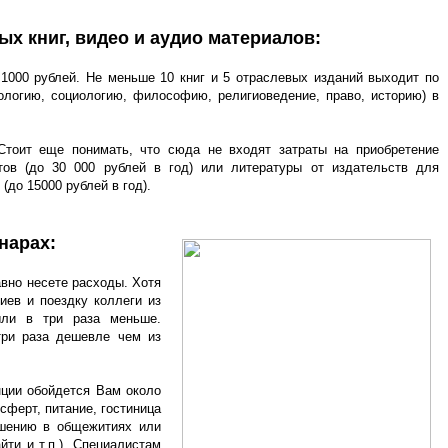
 книг, видео и аудио материалов:
 1000 рублей. Не меньше 10 книг и 5 отраслевых изданий выходит по
ологию, социологию, философию, религиоведение, право, историю) в
Стоит еще понимать, что сюда не входят затраты на приобретение
тов (до 30 000 рублей в год) или литературы от издательств для
до 15000 рублей в год).
нарах:
авно несете расходы. Хотя
иев и поездку коллеги из
ыли в три раза меньше.
три раза дешевле чем из
нции обойдется Вам около
сферт, питание, гостиница
ашению в общежитиях или
ти и т.п.). Специалистам