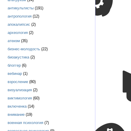
антикультисты
(191)
антропология
(12)
апокалипсис
(2)
археология
(2)
атеизм
(35)
бизнес-молодость
(22)
биоакустика
(2)
блоггер
(6)
вебинар
(1)
взросление
(80)
визуализация
(2)
виктимология
(60)
включенка
(14)
внимание
(19)
военная психология
(7)
возрастная психология
(9)