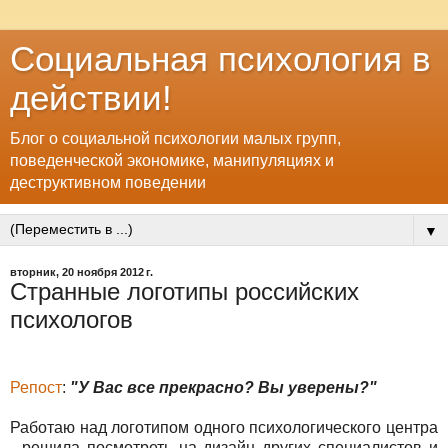
Социальная психология в
действии!
Блог о социальной психологии малых групп,
поведенческой экономике, манипуляциях и
деструктивном поведении
▼
вторник, 20 ноября 2012 г.
Странные логотипы российских
психологов
Репост
:
"У Вас все прекрасно? Вы уверены?"
Работаю над логотипом одного психологического центра
- решила посмотреть на дизайн других специалистов и