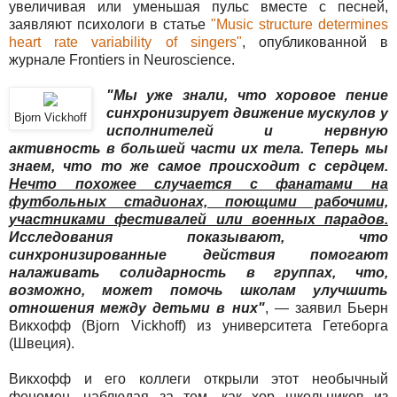
увеличивая или уменьшая пульс вместе с песней,
заявляют психологи в статье
"Music structure determines
heart rate variability of singers"
, опубликованной в
журнале Frontiers in Neuroscience.
"Мы уже знали, что хоровое пение
синхронизирует движение мускулов у
Bjorn Vickhoff
исполнителей и нервную
активность в большей части их тела. Теперь мы
знаем, что то же самое происходит с сердцем.
Нечто похожее случается с фанатами на
футбольных стадионах, поющими рабочими,
участниками фестивалей или военных парадов.
Исследования показывают, что
синхронизированные действия помогают
налаживать солидарность в группах, что,
возможно, может помочь школам улучшить
отношения между детьми в них"
, — заявил Бьерн
Викхофф (Bjorn Vickhoff) из университета Гетеборга
(Швеция).
Викхофф и его коллеги открыли этот необычный
феномен, наблюдая за тем, как хор школьников из