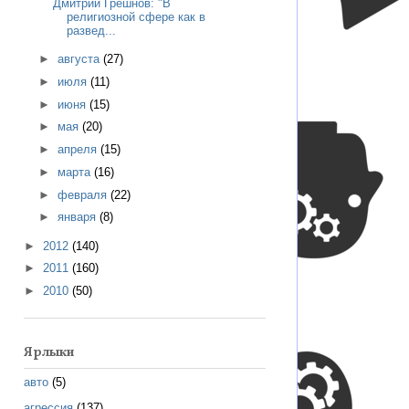
Дмитрий Грешнов: "В
религиозной сфере как в
развед...
►
августа
(27)
►
июля
(11)
►
июня
(15)
►
мая
(20)
►
апреля
(15)
►
марта
(16)
►
февраля
(22)
►
января
(8)
►
2012
(140)
►
2011
(160)
►
2010
(50)
Ярлыки
авто
(5)
агрессия
(137)