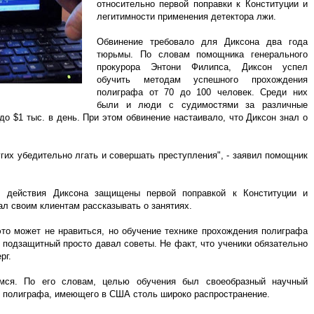
относительно первой поправки к Конституции и
легитимности применения детектора лжи.
Обвинение требовало для Диксона два года
тюрьмы. По словам помощника генерального
прокурора Энтони Филипса, Диксон успел
обучить методам успешного прохождения
полиграфа от 70 до 100 человек. Среди них
были и люди с судимостями за различные
до $1 тыс. в день. При этом обвинение настаивало, что Диксон знал о
угих убедительно лгать и совершать преступления", - заявил помощник
, действия Диксона защищены первой поправкой к Конституции и
ал своим клиентам рассказывать о занятиях.
то может не нравиться, но обучение технике прохождения полиграфа
 подзащитный просто давал советы. Не факт, что ученики обязательно
рг.
мся. По его словам, целью обучения был своеобразный научный
 полиграфа, имеющего в США столь широко распространение.