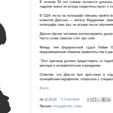
В течение 50 лет учёные пытаются доказать
ладонях вовсе не всегда свидетельствуют о то
В США тесты на полиграфе обязаны пройти вс
клиентов Диксона — житель Вирджинии, имев
полиграфе семь раз, но вскоре после обучения
Диксон обучал человека контролировать дыхан
Часто этому помогал счёт про себя.
Между тем федеральный судья Лайам О’Г
преднамеренным обманом правительства в дан
"Этот приговор должен предостеречь от подоб
месяцев в исправительное учреждение.
Отметим, что Диксон был арестован в ходе
полицейским-педофилом, попросили у специал
Взято.
на
16:44:00
0 Comments
Ярлыки:
государство
,
ложь