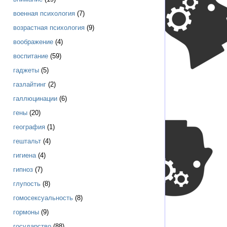
военная психология
(7)
возрастная психология
(9)
воображение
(4)
воспитание
(59)
гаджеты
(5)
газлайтинг
(2)
галлюцинации
(6)
гены
(20)
география
(1)
гештальт
(4)
гигиена
(4)
гипноз
(7)
глупость
(8)
гомосексуальность
(8)
гормоны
(9)
государство
(88)