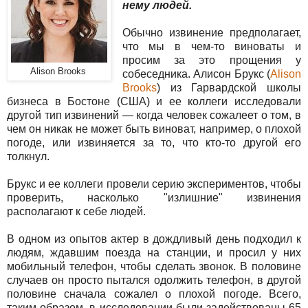
нему людей.
Обычно извинение предполагает,
что мы в чем-то виноваты и
просим за это прощения у
Alison Brooks
собеседника. Алисон Брукс (
Alison
Brooks
) из Гарвардской школы
бизнеса в Бостоне (США) и ее коллеги исследовали
другой тип извинений — когда человек сожалеет о том, в
чем он никак не может быть виноват, например, о плохой
погоде, или извиняется за то, что кто-то другой его
толкнул.
Брукс и ее коллеги провели серию экспериментов, чтобы
проверить, насколько "излишние" извинения
располагают к себе людей.
В одном из опытов актер в дождливый день подходил к
людям, ждавшим поезда на станции, и просил у них
мобильный телефон, чтобы сделать звонок. В половине
случаев он просто пытался одолжить телефон, в другой
половине сначала сожалел о плохой погоде. Всего,
таким образом, в исследовании были задействованы 65