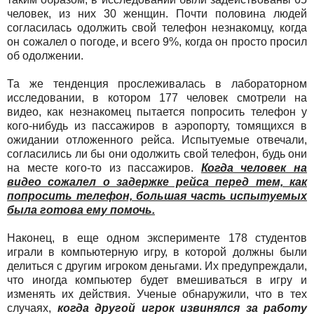
человек, из них 30 женщин. Почти половина людей
согласилась одолжить свой телефон незнакомцу, когда
он сожалел о погоде, и всего 9%, когда он просто просил
об одолжении.
Та же тенденция прослеживалась в лабораторном
исследовании, в котором 177 человек смотрели на
видео, как незнакомец пытается попросить телефон у
кого-нибудь из пассажиров в аэропорту, томящихся в
ожидании отложенного рейса. Испытуемые отвечали,
согласились ли бы они одолжить свой телефон, будь они
на месте кого-то из пассажиров.
Когда человек на
видео сожалел о задержке рейса перед тем, как
попросить телефон, большая часть испытуемых
была готова ему помочь.
Наконец, в еще одном эксперименте 178 студентов
играли в компьютерную игру, в которой должны были
делиться с другим игроком деньгами. Их предупреждали,
что иногда компьютер будет вмешиваться в игру и
изменять их действия. Ученые обнаружили, что в тех
случаях,
когда другой игрок извинялся за работу