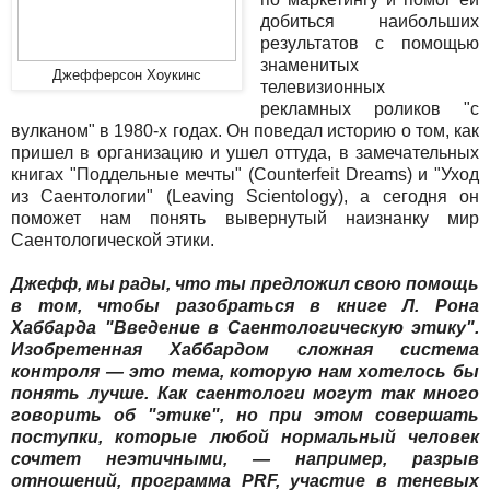
добиться наибольших
результатов с помощью
знаменитых
Джефферсон Хоукинс
телевизионных
рекламных роликов "с
вулканом" в 1980-х годах. Он поведал историю о том, как
пришел в организацию и ушел оттуда, в замечательных
книгах "Поддельные мечты" (Counterfeit Dreams) и "Уход
из Саентологии" (Leaving Scientology), а сегодня он
поможет нам понять вывернутый наизнанку мир
Саентологической этики.
Джефф, мы рады, что ты предложил свою помощь
в том, чтобы разобраться в книге Л. Рона
Хаббарда "Введение в Саентологическую этику".
Изобретенная Хаббардом сложная система
контроля — это тема, которую нам хотелось бы
понять лучше. Как саентологи могут так много
говорить об "этике", но при этом совершать
поступки, которые любой нормальный человек
сочтет неэтичными, — например, разрыв
отношений, программа PRF, участие в теневых