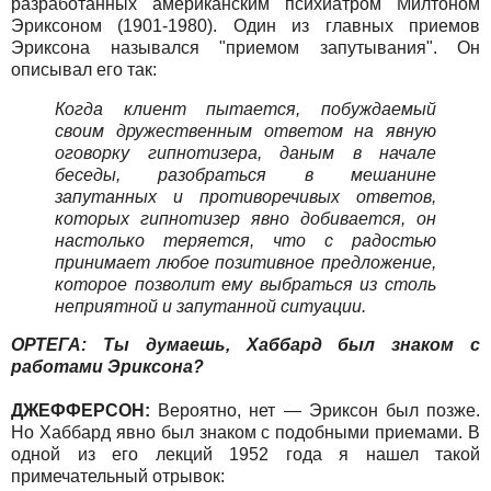
разработанных американским психиатром Милтоном
Эриксоном (1901-1980). Один из главных приемов
Эриксона назывался "приемом запутывания". Он
описывал его так:
Когда клиент пытается, побуждаемый
своим дружественным ответом на явную
оговорку гипнотизера, даным в начале
беседы, разобраться в мешанине
запутанных и противоречивых ответов,
которых гипнотизер явно добивается, он
настолько теряется, что с радостью
принимает любое позитивное предложение,
которое позволит ему выбраться из столь
неприятной и запутанной ситуации.
ОРТЕГА: Ты думаешь, Хаббард был знаком с
работами Эриксона?
ДЖЕФФЕРСОН:
Вероятно, нет — Эриксон был позже.
Но Хаббард явно был знаком с подобными приемами. В
одной из его лекций 1952 года я нашел такой
примечательный отрывок: