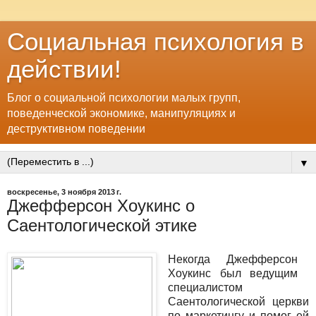
Социальная психология в
действии!
Блог о социальной психологии малых групп,
поведенческой экономике, манипуляциях и
деструктивном поведении
▼
воскресенье, 3 ноября 2013 г.
Джефферсон Хоукинс о
Саентологической этике
Некогда Джефферсон
Хоукинс был ведущим
специалистом
Саентологической церкви
по маркетингу и помог ей