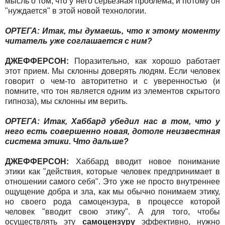
мысль о том, что у него серьезная проблема, и потому он
"нуждается" в этой новой технологии.
ОРТЕГА: Итак, ты думаешь, что к этому моменту
читатель уже соглашается с ним?
ДЖЕФФЕРСОН:
Поразительно, как хорошо работает
этот прием. Мы склонны доверять людям. Если человек
говорит о чем-то авторитетно и с уверенностью (и
помните, что тон является одним из элементов скрытого
гипноза), мы склонны им верить.
ОРТЕГА: Итак, Хаббард убедил нас в том, что у
него есть совершенно новая, дотоле неизвестная
система этики. Что дальше?
ДЖЕФФЕРСОН:
Хаббард вводит новое понимание
этики как "действия, которые человек предпринимает в
отношении самого себя". Это уже не просто внутреннее
ощущение добра и зла, как мы обычно понимаем этику,
но своего рода самоцензура, в процессе которой
человек "вводит свою этику". А для того, чтобы
осуществлять эту
самоцензуру
эффективно, нужно