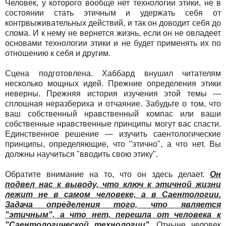
Человек, у которого вообще нет технологии этики, не в
состоянии стать этичным и удержать себя от
контрвыживательных действий, и так он доводит себя до
слома. И к нему не вернется жизнь, если он не овладеет
основами технологии этики и не будет применять их по
отношению к себя и другим.
Сцена подготовлена. Хаббард внушил читателям
несколько мощных идей. Прежние определения этики
неверны. Прежняя история изучения этой темы —
сплошная неразбериха и отчаяние. Забудьте о том, что
ваш собственный нравственный компас или ваши
собственные нравственные принципы могут вас спасти.
Единственное решение — изучить саентологические
принципы, определяющие, что "этично", а что нет. Вы
должны научиться "вводить свою этику".
Обратите внимание на то, что он здесь делает.
Он
подвел нас к выводу, что ключ к этичной жизни
лежит не в самом человеке, а в Саентологии.
Задача определения того, что является
"этичным", а что нет, перешла от человека к
"Саентологической технологии".
Отныне человек