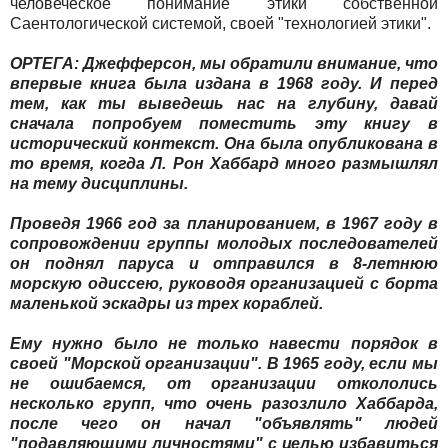
человеческое понимание этики собственной
Саентологической системой, своей "технологией этики".
ОРТЕГА: Джефферсон, мы обратили внимание, что
впервые книга была издана в 1968 году. И перед
тем, как ты выведешь нас на глубину, давай
сначала попробуем поместить эту книгу в
исторический контекст. Она была опубликована в
то время, когда Л. Рон Хаббард много размышлял
на тему дисциплины.
Проведя 1966 год за планированием, в 1967 году в
сопровождении группы молодых последователей
он поднял паруса и отправился в 8-летнюю
морскую одиссею, руководя организацией с борта
маленькой эскадры из трех кораблей.
Ему нужно было не только навести порядок в
своей "Морской организации". В 1965 году, если мы
не ошибаемся, от организации откололись
несколько групп, что очень разозлило Хаббарда,
после чего он начал "объявлять" людей
"подавляющими личностями" с целью избавиться