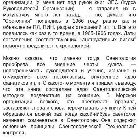
организации. У меня нет под рукой книг OEC (Курса
Руководителей Организации) — я отправил их в
макулатуру много лет назад, — но, думаю, что
"Состояния" появились в 1966 году, равно как и
объявление ПЛ, ПИН, разрыв отношений и т. п. Все это
появилось как раз в то время, в 1965-1966 годах. Даты
составления соответствующих "Инструктивных писем"
помогут определиться с хронологией.
Можно сказать, что именно тогда Саентология
приобрела все внешние черты культа —
непогрешимость руководителя и учения, изгнание и
отчуждение всех несогласных, внутреннее ядро
фанатиков и т. п. С какого-то момента я пришел к выводу,
что эта книга составляет ядро Саентологической
методики воздействия на сознание. В Морской
организации всякого, кто преступает правила,
заставляют снова и снова перечитывать эту книгу. К ней
обращаются всякий раз, когда какой-нибудь саентолог
начинает сомневаться в Саентологии. Она содержит
основные принципы Саентологической "технологии"
контроля.