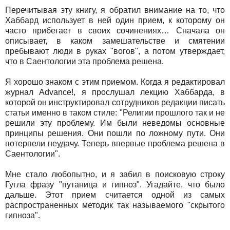
Перечитывая эту книгу, я обратил внимание на то, что
Хаббард использует в ней один прием, к которому он
часто прибегает в своих сочинениях… Сначала он
описывает, в каком замешательстве и смятении
пребывают люди в руках "вогов", а потом утверждает,
что в Саентологии эта проблема решена.
Я хорошо знаком с этим приемом. Когда я редактировал
журнал Advance!, я прослушал лекцию Хаббарда, в
которой он инструктировал сотрудников редакции писать
статьи именно в таком стиле: "Религии прошлого так и не
решили эту проблему. Им были неведомы основные
принципы решения. Они пошли по ложному пути. Они
потерпели неудачу. Теперь впервые проблема решена в
Саентологии".
Мне стало любопытно, и я забил в поисковую строку
Гугла фразу "путаница и гипноз". Угадайте, что было
дальше. Этот прием считается одной из самых
распространенных методик так называемого "скрытого
гипноза".