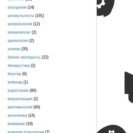
альтруизм
(14)
антикультисты
(191)
антропология
(12)
апокалипсис
(2)
археология
(2)
атеизм
(35)
бизнес-молодость
(22)
биоакустика
(2)
блоггер
(6)
вебинар
(1)
взросление
(80)
визуализация
(2)
виктимология
(60)
включенка
(14)
внимание
(19)
военная психология
(7)