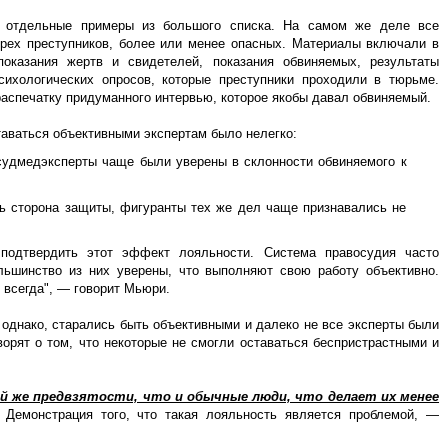
 отдельные примеры из большого списка. На самом же деле все
ырех преступников, более или менее опасных. Материалы включали в
оказания жертв и свидетелей, показания обвиняемых, результаты
сихологических опросов, которые преступники проходили в тюрьме.
распечатку придуманного интервью, которое якобы давал обвиняемый.
таваться объективными экспертам было нелегко:
 судмедэксперты чаще были уверены в склонности обвиняемого к
сь сторона защиты, фигуранты тех же дел чаще признавались не
 подтвердить этот эффект лояльности. Система правосудия часто
ольшинство из них уверены, что выполняют свою работу объективно.
 всегда", — говорит Мьюри.
однако, старались быть объективными и далеко не все эксперты были
ворят о том, что некоторые не смогли оставаться беспристрастными и
й же предвзятости, что и обычные люди, что делает их менее
. Демонстрация того, что такая лояльность является проблемой, —