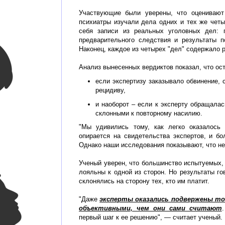
Участвующие были уверены, что оценивают
психиатры изучали дела одних и тех же чет
себя записи из реальных уголовных дел: п
предварительного следствия и результаты п
Наконец, каждое из четырех "дел" содержало 
Анализ вынесенных вердиктов показал, что ос
если экспертизу заказывало обвинение,
рецидиву,
и наоборот – если к эксперту обращала
склонными к повторному насилию.
"Мы удивились тому, как легко оказалось
опирается на свидетельства экспертов, и б
Однако наши исследования показывают, что не
Ученый уверен, что большинство испытуемых, 
лояльны к одной из сторон. Но результаты го
склонялись на сторону тех, кто им платит.
"Даже
эксперты оказались подвержены то
объективными, чем они сами считают
первый шаг к ее решению", — считает ученый.