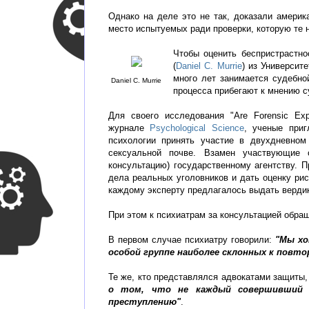
Однако на деле это не так, доказали америк
место испытуемых ради проверки, которую те 
Чтобы оценить беспристрастн
(
Daniel C. Murrie
) из Университ
много лет занимается судебно
Daniel C. Murrie
процесса прибегают к мнению 
Для своего исследования "Are Forensic Exp
журнале
Psychological Science
, ученые приг
психологии принять участие в двухдневном
сексуальной почве. Взамен участвующие 
консультацию) государственному агентству. 
дела реальных уголовников и дать оценку ри
каждому эксперту предлагалось выдать вердик
При этом к психиатрам за консультацией обра
В первом случае психиатру говорили:
"Мы хо
особой группе наиболее склонных к повт
Те же, кто представлялся адвокатами защиты,
о том, что не каждый совершивший п
преступлению"
.