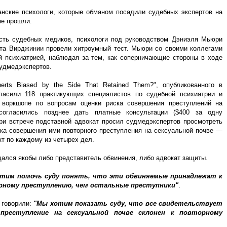
анские психологи, которые обманом посадили судебных экспертов на
не прошли.
ость судебных медиков, психологи под руководством Дэниэля Мьюри
ета Вирджинии провели хитроумный тест. Мьюри со своими коллегами
й психиатрией, наблюдая за тем, как соперничающие стороны в ходе
судмедэкспертов.
erts Biased by the Side That Retained Them?", опубликованного в
ласили 118 практикующих специалистов по судебной психиатрии и
 воркшопе по вопросам оценки риска совершения преступлений на
согласились позднее дать платные консультации ($400 за одну
При встрече подставной адвокат просил судмедэкспертов просмотреть
ска совершения ими повторного преступления на сексуальной почве —
т по каждому из четырех дел.
щался якобы либо представитель обвинения, либо адвокат защиты.
тим помочь суду понять, что эти обвиняемые принадлежат к
орному преступлению, чем остальные преступники"
.
 говорили:
"Мы хотим показать суду, что все свидетельствует
реступление на сексуальной почве склонен к повторному