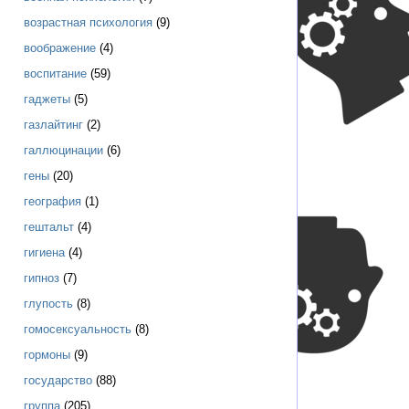
возрастная психология
(9)
воображение
(4)
воспитание
(59)
гаджеты
(5)
газлайтинг
(2)
галлюцинации
(6)
гены
(20)
география
(1)
гештальт
(4)
гигиена
(4)
гипноз
(7)
глупость
(8)
гомосексуальность
(8)
гормоны
(9)
государство
(88)
группа
(205)