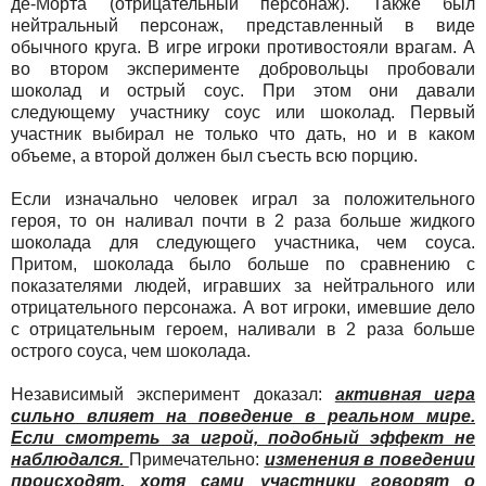
де-Морта (отрицательный персонаж). Также был
нейтральный персонаж, представленный в виде
обычного круга. В игре игроки противостояли врагам. А
во втором эксперименте добровольцы пробовали
шоколад и острый соус. При этом они давали
следующему участнику соус или шоколад. Первый
участник выбирал не только что дать, но и в каком
объеме, а второй должен был съесть всю порцию.
Если изначально человек играл за положительного
героя, то он наливал почти в 2 раза больше жидкого
шоколада для следующего участника, чем соуса.
Притом, шоколада было больше по сравнению с
показателями людей, игравших за нейтрального или
отрицательного персонажа. А вот игроки, имевшие дело
с отрицательным героем, наливали в 2 раза больше
острого соуса, чем шоколада.
Независимый эксперимент доказал:
активная игра
сильно влияет на поведение в реальном мире.
Если смотреть за игрой, подобный эффект не
наблюдался.
Примечательно:
изменения в поведении
происходят, хотя сами участники говорят о