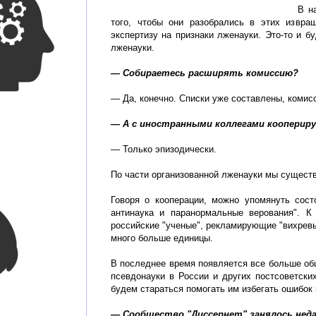
В н
того, чтобы они разобрались в этих извр
экспертизу на признаки лженауки. Это-то и 
лженауки.
— Собираетесь расширять комиссию?
— Да, конечно. Списки уже составлены, комис
— А с иностранными коллегами кооперир
— Только эпизодически.
По части организованной лженауки мы существ
Говоря о кооперации, можно упомянуть сос
антинаука и паранормальные верования". К
российские "ученые", рекламирующие "вихревы
много больше единицы.
В последнее время появляется все больше об
псевдонауки в России и других постсоветски
будем стараться помогать им избегать ошибок
— Сообщество "Диссернет" занялось неда