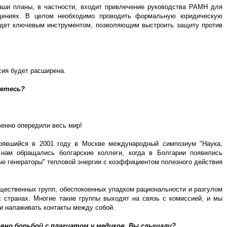
аши планы, в частности, входит привлечение руководства РАМН для
ащениях. В целом необходимо проводить формальную юридическую
будет ключевым инструментом, позволяющим выстроить защиту против
сия будет расширена.
уетесь?
енно опередили весь мир!
тоявшийся в 2001 году в Москве международный симпозиум "Наука,
 нам обращались болгарские коллеги, когда в Болгарии появились
е генераторы" тепловой энергии с коэффициентом полезного действия
щественных групп, обеспокоенных упадком рациональности и разгулом
х странах. Многие такие группы выходят на связь с комиссией, и мы
 и налаживать контакты между собой.
вно борьбой с плагиатом у медиков. Вы слышали?