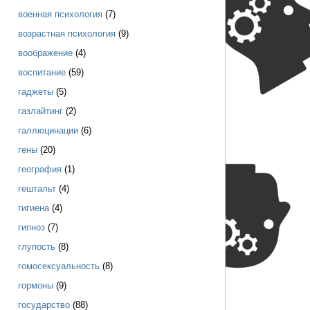
военная психология
(7)
возрастная психология
(9)
воображение
(4)
воспитание
(59)
гаджеты
(5)
газлайтинг
(2)
галлюцинации
(6)
гены
(20)
география
(1)
гештальт
(4)
гигиена
(4)
гипноз
(7)
глупость
(8)
гомосексуальность
(8)
гормоны
(9)
государство
(88)