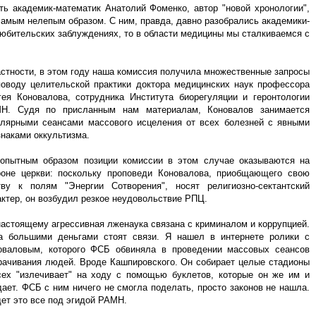
ть академик-математик Анатолий Фоменко, автор "новой хронологии",
амым нелепым образом. С ним, правда, давно разобрались академики-
 любительских заблуждениях, то в области медицины мы сталкиваемся с
астности, в этом году наша комиссия получила множественные запросы
поводу целительской практики доктора медицинских наук профессора
гея Коновалова, сотрудника Института биорегуляции и геронтологии
Н. Судя по присланным нам материалам, Коновалов занимается
улярными сеансами массового исцеления от всех болезней с явными
знаками оккультизма.
опытным образом позиции комиссии в этом случае оказываются на
роне церкви: поскольку проповеди Коновалова, приобщающего свою
тву к полям "Энергии Сотворения", носят религиозно-сектантский
актер, он возбудил резкое неудовольствие РПЦ.
настоящему агрессивная лженаука связана с криминалом и коррупцией.
а большими деньгами стоят связи. Я нашел в интернете ролики с
оваловым, которого ФСБ обвиняла в проведении массовых сеансов
рачивания людей. Вроде Кашпировского. Он собирает целые стадионы
сех "излечивает" на ходу с помощью буклетов, которые он же им и
дает. ФСБ с ним ничего не смогла поделать, просто законов не нашла.
дет это все под эгидой РАМН.