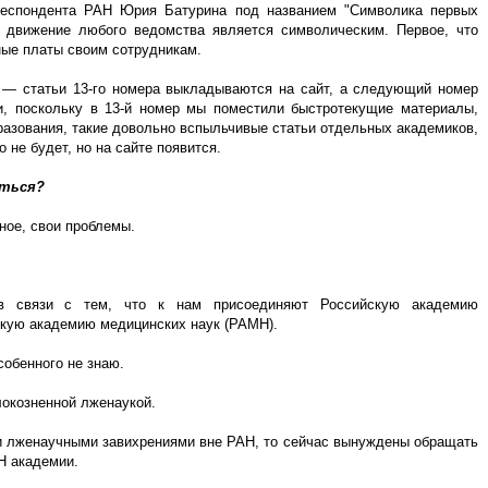
рреспондента РАН Юрия Батурина под названием "Символика первых
е движение любого ведомства является символическим. Первое, что
ые платы своим сотрудникам.
 — статьи 13-го номера выкладываются на сайт, а следующий номер
и, поскольку в 13-й номер мы поместили быстротекущие материалы,
разования, такие довольно вспыльчивые статьи отдельных академиков,
 не будет, но на сайте появится.
аться?
рное, свои проблемы.
 связи с тем, что к нам присоединяют Российскую академию
скую академию медицинских наук (РАМН).
обенного не знаю.
локозненной лженаукой.
ми лженаучными завихрениями вне РАН, то сейчас вынуждены обращать
Н академии.