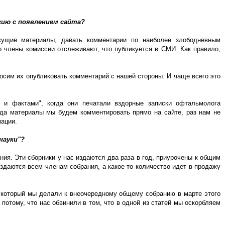
сию с появлением сайта?
ущие материалы, давать комментарии по наиболее злободневным
о члены комиссии отслеживают, что публикуется в СМИ. Как правило,
росим их опубликовать комментарий с нашей стороны. И чаще всего это
и и фактами", когда они печатали вздорные записки офтальмолога
ода материалы мы будем комментировать прямо на сайте, раз нам не
мации.
науки"?
ия. Эти сборники у нас издаются два раза в год, приурочены к общим
аздаются всем членам собрания, а какое-то количество идет в продажу
, который мы делали к внеочередному общему собранию в марте этого
 потому, что нас обвинили в том, что в одной из статей мы оскорбляем