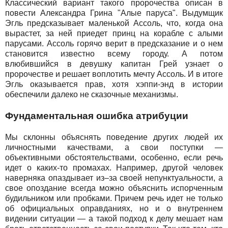
Классический вариант такого пророчества описан в
повести Александра Грина "Алые паруса". Выдумщик
Эгль предсказывает маленькой Ассоль, что, когда она
вырастет, за ней приедет принц на корабле с алыми
парусами. Ассоль горячо верит в предсказание и о нем
становится известно всему городу. А потом
влюбившийся в девушку капитан Грей узнает о
пророчестве и решает воплотить мечту Ассоль. И в итоге
Эгль оказывается прав, хотя хэппи-энд в истории
обеспечили далеко не сказочные механизмы.
Фундаментальная ошибка атрибуции
Мы склонны объяснять поведение других людей их
личностными качествами, а свои поступки —
объективными обстоятельствами, особенно, если речь
идет о каких-то промахах. Например, другой человек
наверняка опаздывает из–за своей непунктуальности, а
свое опоздание всегда можно объяснить испорченным
будильником или пробками. Причем речь идет не только
об официальных оправданиях, но и о внутреннем
видении ситуации — а такой подход к делу мешает нам