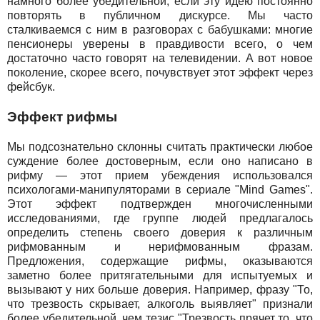
намного более убедительной, если эту идею постоянно
повторять в публичном дискурсе. Мы часто
сталкиваемся с ним в разговорах с бабушками: многие
пенсионеры уверены в правдивости всего, о чем
достаточно часто говорят на телевидении. А вот новое
поколение, скорее всего, почувствует этот эффект через
фейсбук.
Эффект рифмы
Мы подсознательно склонны считать практически любое
суждение более достоверным, если оно написано в
рифму — этот прием убеждения использовался
психологами-манипуляторами в сериале "Mind Games".
Этот эффект подтвержден многочисленными
исследованиями, где группе людей предлагалось
определить степень своего доверия к различным
рифмованным и нерифмованным фразам.
Предложения, содержащие рифмы, оказываются
заметно более притягательными для испытуемых и
вызывают у них больше доверия. Например, фразу "То,
что трезвость скрывает, алкоголь выявляет" признали
более убедительной, чем тезис "Трезвость прячет то, что