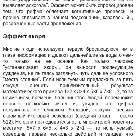
выявляет алкоголь". Эффект может быть спровоцирован
тем, что рифма облегчает когнитивные процессы и
прочно связывает в нашем подсознании, казалось бы,
разрозненные части предложения.
Эффект якоря
Многие люди используют первую бросающуюся им в
глаза информацию и делают дальнейшие выводы о чем-
то только на ее основе. Как только человек
"устанавливает якорь", он выносит последующие
суждения, не пытаясь заглянуть чуть дальше условного
"места стоянки". Если испытуемым предложить за пять
секунд оценить приблизительный результат
математического примера 1×2 x 3×4 x 5×6 x 7×8 = ?, то за
неимением времени большинство людей перемножит
первые несколько чисел и, увидев, что цифра
получилась не слишком большой, озвучит весьма
скромный итоговый результат (средний ответ — около
512). Но если последовательность множителей поменять
местами: 8×7 x 6×5 x 4×3 x 2×1 — то испытуемый,
совершив первые несколько действий и увидев, что