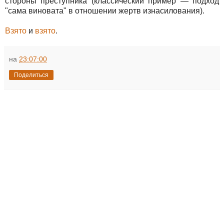
стороны преступника (классический пример — подход
"сама виновата" в отношении жертв изнасилования).
Взято
и
взято
.
на
23:07:00
Поделиться