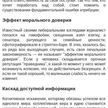
брать ответственность за свои поступки. Так что тем, кто
хочет поработать над собой, стоит помнить о
существовании фундаментальной ошибки атрибуции.
Эффект морального доверия
Известный своими либеральными взглядами журналист
попался на гомофобии, священник взял взятку, а
сенатора, ратующего за семейные ценности,
сфотографировали в стриптиз-баре. В этих, казалось бы,
из ряда вон выходящих случаях, есть своя печальная
закономерность — ее называют "эффектом морального
доверия". Если у человека складывается прочная
репутация "праведника", в какой-то момент у него может
возникнуть иллюзия, что он действительно безгрешен. А
если он такой хороший, то маленькая слабость ничего не
изменит.
Каскад доступной информации
Когнитивное искажение, которому обязаны успехом все
идеологи мира: коллективная вера в идею становится