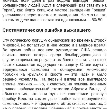
монетки: если девять раз подряд выпадет "решка",
большинство людей будут в следующий раз ставить на
"орла", как будто слишком частое выпадение "решки"
увеличивает вероятность его выпадения. Но это не так:
на самом деле шансы остаются одинаковыми — 50/ 50.
Систематическая ошибка выжившего
Эту логическую ловушку обнаружили во времена Второй
Мировой, но попасться в нее можно и в мирное время.
Во время войны военное руководство США решило
снизить число потерь среди бомбардировщиков и
спустило приказ: по результатам боев выяснить, на каких
частях самолетов надо укрепить защиту. Стали изучать
вернувшиеся самолеты и обнаружили множество
пробоин на крыльях и хвосте — эти части и было
решено укреплять. На первый взгляд все выглядело
вполне логично — но, к счастью, на помощь военным
пришел наблюдательный статистик Абрахам Вальд. И
объяснил им, что они чуть не совершили роковую
ошибку. Ведь на самом деле пробоины в вернувшихся
самолетах несли информацию об их сильных местах, а
не о слабых. Самолеты, "раненные" в другие места —