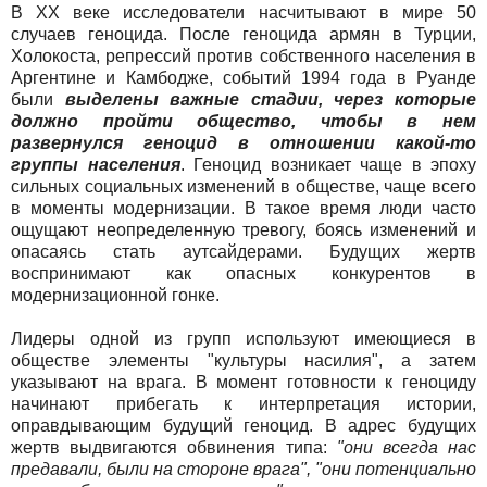
В XX веке исследователи насчитывают в мире 50
случаев геноцида. После геноцида армян в Турции,
Холокоста, репрессий против собственного населения в
Аргентине и Камбодже, событий 1994 года в Руанде
были
выделены важные стадии, через которые
должно пройти общество, чтобы в нем
развернулся геноцид в отношении какой-то
группы населения
. Геноцид возникает чаще в эпоху
сильных социальных изменений в обществе, чаще всего
в моменты модернизации. В такое время люди часто
ощущают неопределенную тревогу, боясь изменений и
опасаясь стать аутсайдерами. Будущих жертв
воспринимают как опасных конкурентов в
модернизационной гонке.
Лидеры одной из групп используют имеющиеся в
обществе элементы "культуры насилия", а затем
указывают на врага. В момент готовности к геноциду
начинают прибегать к интерпретация истории,
оправдывающим будущий геноцид. В адрес будущих
жертв выдвигаются обвинения типа:
"они всегда нас
предавали, были на стороне врага", "они потенциально