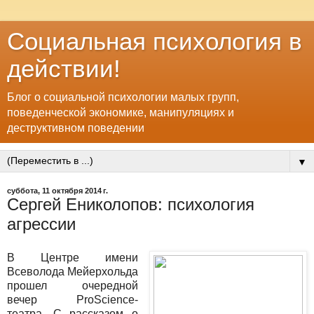
Социальная психология в
действии!
Блог о социальной психологии малых групп,
поведенческой экономике, манипуляциях и
деструктивном поведении
▼
суббота, 11 октября 2014 г.
Сергей Ениколопов: психология
агрессии
В Центре имени
Всеволода Мейерхольда
прошел очередной
вечер ProScience-
театра. С рассказом о