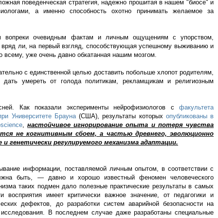
ожная поведенческая стратегия, надежно прошитая в нашем "биосе" и
иологами, а именно способность охотно принимать желаемое за
м вопреки очевидным фактам и личным ощущениям с упорством,
 вряд ли, на первый взгляд, способствующая успешному выживанию и
по всему, уже очень давно обкатанная нашим мозгом.
ательно с единственной целью доставить побольше хлопот родителям,
е дать умереть от голода политикам, рекламщикам и религиозным
есней. Как показали эксперименты нейрофизиологов c
факультета
 при Университете Брауна
(США), результаты которых
опубликованы в
science
,
настойчивое игнорирование опыта и потеря чувства
тся не когнитивным сбоем, а частью древнего, эволюционно
е и генетически регулируемого механизма адаптации.
тывание информации, поставляемой личным опытом, в соответствии с
лжна быть, — давно и хорошо известный феномен человеческого
низма таких подмен дало полезные практические результаты в самых
и восприятия имеет критически важное значение, от педагогики и
еских дефектов, до разработки систем аварийной безопасности на
 исследования. В последнем случае даже разработаны специальные