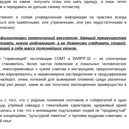
орудие из камня, получать огонь или шить одежду, а лишь четко
ям и передавать их дальше своему потомству.
отменял и любая упорядоченная информация на практике всегда
ться или ошибочными, или утраченными, или уже недостаточными в
ических).
изиологами генетический регулятор, дающий преимущество
ровать новую информацию, а не доверчиво следовать старой,
щей в себе массу полезнейших уроков.
ли "тормозящей" экспликации COMT и DARPP-32 — их спонтанные
х становилось более частое появление в локальных человеческих
", невосприимчивых к чужим советам и инструкциям, предпочитающих
зом варьировалось и неравномерное распределение в продуцировании
 наоборот, очень полезной для выживания племени) среди различных
тбор уже решал, какие из них получали эволюционное преимущество в
ь с того, что с родным племенем охотников и собирателей в один
будь упрямый самодур с тяжелейшим характером, одержимый идеей
чалась в том, что к инновациям подталкивал людей не "продвинутый"
 концепциями, "культурной памятью" и прочими мудрыми советами, а
й опыт.