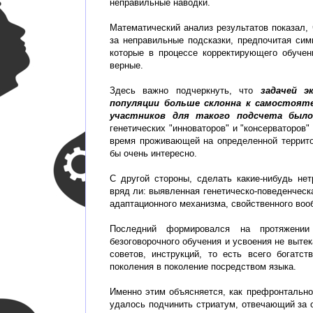
неправильные наводки.
Математический анализ результатов показал
за неправильные подсказки, предпочитая сим
которые в процессе корректирующего обучен
верные.
Здесь важно подчеркнуть, что
задачей э
популяции больше склонна к самостояте
участников для такого подсчета было
генетических "инноваторов" и "консерваторов
время проживающей на определенной террит
бы очень интересно.
С другой стороны, сделать какие-нибудь не
вряд ли: выявленная генетическо-поведенчес
адаптационного механизма, свойственного во
Последний формировался на протяжении
безоговорочного обучения и усвоения не выте
советов, инструкций, то есть всего богатс
поколения в поколение посредством языка.
Именно этим объясняется, как префронтальн
удалось подчинить стриатум, отвечающий за 