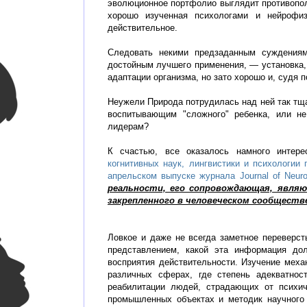
эволюционное портфолио выглядит противопол
хорошо изученная психологами и нейрофиз
действительное.
Следовать некими предзаданным суждения
достойным лучшего применения, — установка,
адаптации организма, но зато хорошо и, судя 
Неужели Природа потрудилась над ней так тщ
воспитывающим "сложного" ребенка, или н
лидерам?
К счастью, все оказалось намного интер
когнитивных наук, лингвистики и психологии
апрельском выпуске журнала Journal of Neuro
реальности, его сопровождающая, являю
закрепленного в человеческом сообществ
Ловкое и даже не всегда заметное переверс
представлением, какой эта информация до
восприятия действительности. Изучение меха
различных сферах, где степень адекватност
реабилитации людей, страдающих от психич
промышленных объектах и методик научного