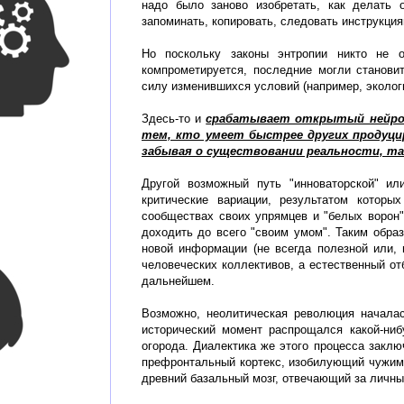
надо было заново изобретать, как делать 
запоминать, копировать, следовать инструкци
Но поскольку законы энтропии никто не 
компрометируется, последние могли станови
силу изменившихся условий (например, эколог
Здесь-то и
срабатывает открытый нейроф
тем, кто умеет быстрее других продуци
забывая о существовании реальности, тая
Другой возможный путь "инноваторской" и
критические вариации, результатом которы
сообществах своих упрямцев и "белых ворон
доходить до всего "своим умом". Таким обра
новой информации (не всегда полезной или,
человеческих коллективов, а естественный о
дальнейшем.
Возможно, неолитическая революция началас
исторический момент распрощался какой-ни
огорода. Диалектика же этого процесса заклю
префронтальный кортекс, изобилующий чужими
древний базальный мозг, отвечающий за личны