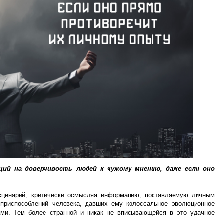
щий на доверчивость людей к чужому мнению, даже если оно
 сценарий, критически осмысляя информацию, поставляемую личным
приспособлений человека, давших ему колоссальное эволюционное
ми. Тем более странной и никак не вписывающейся в это удачное