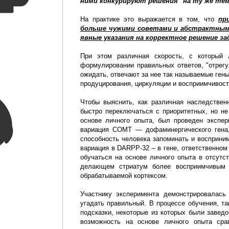
ними конкурируют решения "на ту же тем
На практике это выражается в том, что
пр
больше чужими советами и абстрактным 
явные указания на корректное решение за
При этом различная скорость, с который 
формулировании правильных ответов, "отрегу
ожидать, отвечают за нее так называемые ген
продуцирования, циркуляции и восприимчивос
Чтобы выяснить, как различная наследствен
быстро переключаться с приоритетных, но не
основе личного опыта, был проведен экспе
вариация COMT — дофаминергического гена, 
способность человека запоминать и восприним
вариация в DARPP-32 – в гене, ответственно
обучаться на основе личного опыта в отсутст
делающем стриатум более восприимчивым к
обрабатываемой кортексом.
Участнику эксперимента демонстрировалась
угадать правильный. В процессе обучения, т
подсказки, некоторые из которых были завед
возможность на основе личного опыта срав