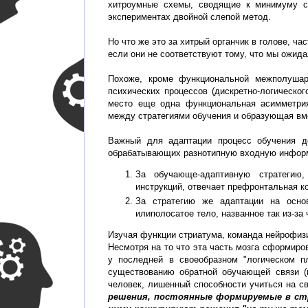
хитроумные схемы, сводящие к минимуму су
экспериментах двойной слепой метод.
Но что же это за хитрый органчик в голове, 
если они не соответствуют тому, что мы ожид
Похоже, кроме функциональной межполушар
психических процессов (дискретно-логическог
место еще одна функциональная асимметри
между стратегиями обучения и образующая вм
Важный для адаптации процесс обучения де
обрабатывающих разнотипную входную информ
За обучающе-адаптивную стратегию,
инструкций, отвечает префронтальная ко
За стратегию же адаптации на осно
илиполосатое тело, названное так из-за
Изучая функции стриатума, команда нейрофиз
Несмотря на то что эта часть мозга сформиро
у последней в своеобразном "логическом 
существованию обратной обучающей связи (
человек, лишенный способности учиться на с
решения, постоянные формируемые в стр