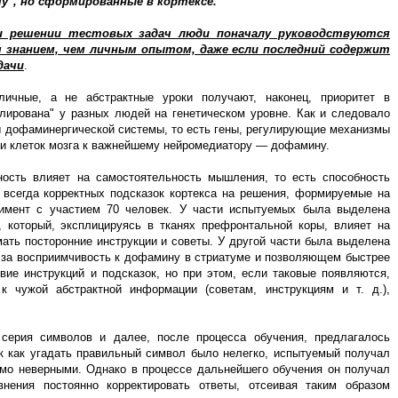
у", но сформированные в кортексе.
и решении тестовых задач люди поначалу руководствуются
знанием, чем личным опытом, даже если последний содержит
дачи
.
личные, а не абстрактные уроки получают, наконец, приоритет в
лирована" у разных людей на генетическом уровне. Как и следовало
ы дофаминергической системы, то есть гены, регулирующие механизмы
ти клеток мозга к важнейшему нейромедиатору — дофамину.
ность влияет на самостоятельность мышления, то есть способность
 всегда корректных подсказок кортекса на решения, формируемые на
римент с участием 70 человек. У части испытуемых была выделена
который, эксплицируясь в тканях префронтальной коры, влияет на
ать посторонние инструкции и советы. У другой части была выделена
м за восприимчивость к дофамину в стриатуме и позволяющем быстрее
вие инструкций и подсказок, но при этом, если таковые появляются,
 чужой абстрактной информации (советам, инструкциям и т. д.),
 серия символов и далее, после процесса обучения, предлагалось
ак как угадать правильный символ было нелегко, испытуемый получал
омо неверными. Однако в процессе дальнейшего обучения он получал
нения постоянно корректировать ответы, отсеивая таким образом