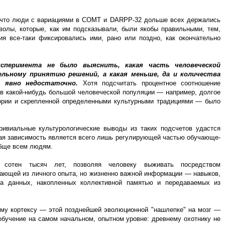
, что люди с вариациями в COMT и DARPP-32 дольше всех держались
волы, которые, как им подсказывали, были якобы правильными, тем,
ия все-таки фиксировались ими, рано или поздно, как окончательно
ксперимента не было выяснить, какая часть человеческой
льному принятию решений, а какая меньше, да и количества
 явно недостаточно.
Хотя подсчитать процентное соотношение
" в какой-нибудь большой человеческой популяции — например, долгое
ории и скрепленной определенными культурными традициями — было
тривиальные культурологические выводы из таких подсчетов удастся
кая зависимость является всего лишь регулирующей частью обучающе-
обще всем людям.
 сотен тысяч лет, позволяя человеку выживать посредством
кающей из личного опыта, но жизненно важной информации — навыков,
тва данных, накопленных коллективной памятью и передаваемых из
ому кортексу — этой позднейшей эволюционной "нашлепке" на мозг —
обучение на самом начальном, опытном уровне: древнему охотнику не