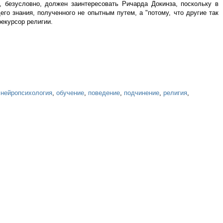
, безусловно, должен заинтересовать Ричарда Докинза, поскольку в
о знания, полученного не опытным путем, а "потому, что другие так
екурсор религии.
,
нейропсихология
,
обучение
,
поведение
,
подчинение
,
религия
,