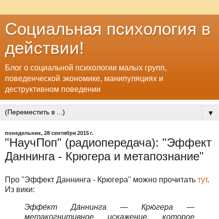
Социальная психология в
действии!
Блог о социальной психологии малых групп,
поведенческой экономике, манипуляциях и
деструктивном поведении
▼
понедельник, 28 сентября 2015 г.
"НаучПоп" (радиопередача): "Эффект
Даннинга - Крюгера и метапознание"
Про "Эффект Даннинга - Крюгера" можно прочитать
тут
.
Из вики:
Эффе́кт Да́ннинга — Крю́гера —
метакогнитивное искажение, которое