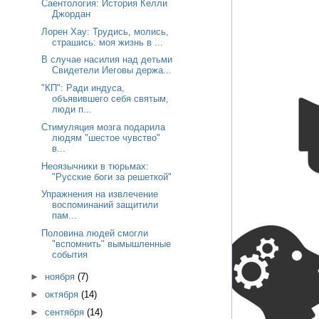
Саентология: История Келли
Джордан
Лорен Хау: Трудись, молись,
страшись: моя жизнь в ...
В случае насилия над детьми
Свидетели Иеговы держа...
"КП": Ради индуса,
объявившего себя святым,
люди п...
Стимуляция мозга подарила
людям "шестое чувство"
в...
Неоязычники в тюрьмах:
"Русские боги за решеткой"
Упражнения на извлечение
воспоминаний защитили
пам...
Половина людей смогли
"вспомнить" вымышленные
события
►
ноября
(7)
►
октября
(14)
►
сентября
(14)