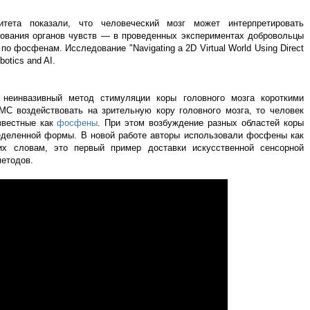
итета показали, что человеческий мозг может интерпретировать
ования органов чувств — в проведенных экспериментах добровольцы
о фосфенам. Исследование "Navigating a 2D Virtual World Using Direct
botics and AI.
 неинвазивный метод стимуляции коры головного мозга короткими
 воздействовать на зрительную кору головного мозга, то человек
звестные как
фосфены
. При этом возбуждение разных областей коры
деленной формы. В новой работе авторы использовали фосфены как
их словам, это первый пример доставки искусственной сенсорной
етодов.