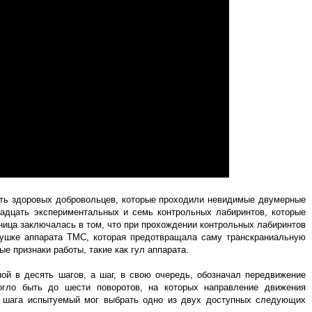
ять здоровых добровольцев, которые проходили невидимые двумерные
надцать экспериментальных и семь контрольных лабиринтов, которые
ица заключалась в том, что при прохождении контрольных лабиринтов
тушке аппарата ТМС, которая предотвращала саму транскраниальную
е признаки работы, такие как гул аппарата.
ой в десять шагов, а шаг, в свою очередь, обозначал передвижение
огло быть до шести поворотов, на которых направление движения
о шага испытуемый мог выбрать одно из двух доступных следующих