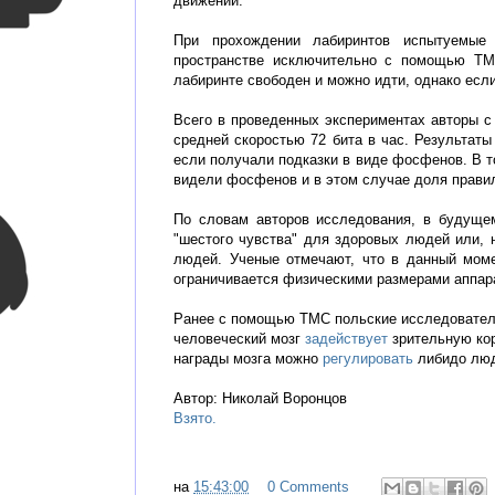
движений.
При прохождении лабиринтов испытуемые
пространстве исключительно с помощью ТМ
лабиринте свободен и можно идти, однако есл
Всего в проведенных экспериментах авторы
средней скоростью 72 бита в час. Результат
если получали подказки в виде фосфенов. В т
видели фосфенов и в этом случае доля прави
По словам авторов исследования, в будущем
"шестого чувства" для здоровых людей или, 
людей. Ученые отмечают, что в данный мом
ограничивается физическими размерами аппар
Ранее с помощью ТМС польские исследователи
человеческий мозг
задействует
зрительную кор
награды мозга можно
регулировать
либидо люде
Автор: Николай Воронцов
Взято.
на
15:43:00
0 Comments