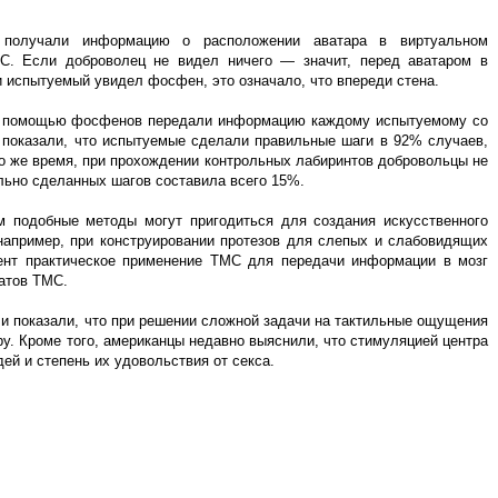
 получали информацию о расположении аватара в виртуальном
С. Если доброволец не видел ничего — значит, перед аватаром в
и испытуемый увидел фосфен, это означало, что впереди стена.
 с помощью фосфенов передали информацию каждому испытуемому со
ы показали, что испытуемые сделали правильные шаги в 92% случаев,
о же время, при прохождении контрольных лабиринтов добровольцы не
льно сделанных шагов составила всего 15%.
 подобные методы могут пригодиться для создания искусственного
например, при конструировании протезов для слепых и слабовидящих
ент практическое применение ТМС для передачи информации в мозг
атов ТМС.
 показали, что при решении сложной задачи на тактильные ощущения
у. Кроме того, американцы недавно выяснили, что стимуляцией центра
й и степень их удовольствия от секса.