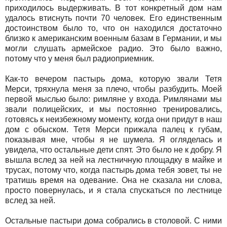
приходилось выдерживать. В тот конкретный дом нам
удалось втиснуть почти 70 человек. Его единственным
достоинством было то, что он находился достаточно
близко к американским военным базам в Германии, и мы
могли слушать армейское радио. Это было важно,
потому что у меня был радиоприемник.
Как-то вечером пастырь дома, которую звали Тетя
Мерси, тряхнула меня за плечо, чтобы разбудить. Моей
первой мыслью было: римляне у входа. Римлянами мы
звали полицейских, и мы постоянно тренировались,
готовясь к неизбежному моменту, когда они придут в наш
дом с обыском. Тетя Мерси прижала палец к губам,
показывая мне, чтобы я не шумела. Я огляделась и
увидела, что остальные дети спят. Это было не к добру. Я
вышла вслед за ней на лестничную площадку в майке и
трусах, потому что, когда пастырь дома тебя зовет, ты не
тратишь время на одевание. Она не сказала ни слова,
просто повернулась, и я стала спускаться по лестнице
вслед за ней.
Остальные пастыри дома собрались в столовой. С ними