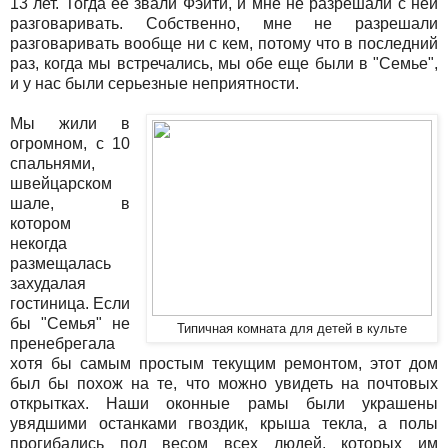
13 лет. Тогда ее звали Фэйти, и мне не разрешали с ней
разговаривать. Собственно, мне не разрешали
разговаривать вообще ни с кем, потому что в последний
раз, когда мы встречались, мы обе еще были в "Семье",
и у нас были серьезные неприятности.
Мы жили в
огромном, с 10
спальнями,
швейцарском
шале, в
котором
некогда
размещалась
захудалая
гостиница. Если
бы "Семья" не
Типичная комната для детей в культе
пренебрегала
хотя бы самым простым текущим ремонтом, этот дом
был бы похож на те, что можно увидеть на почтовых
открытках. Наши оконные рамы были украшены
увядшими останками гвоздик, крыша текла, а полы
прогибались под весом всех людей, которых им