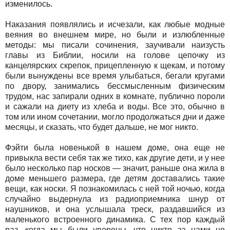
изменилось.
Наказания появлялись и исчезали, как любые модные
веяния во внешнем мире, но были и излюбленные
методы: мы писали сочинения, заучивали наизусть
главы из Библии, носили на голове цепочку из
канцелярских скрепок, прицепленную к щекам, и потому
были вынуждены все время улыбаться, бегали кругами
по двору, занимались бессмысленным физическим
трудом, нас запирали одних в комнате, публично пороли
и сажали на диету из хлеба и воды. Все это, обычно в
том или ином сочетании, могло продолжаться дни и даже
месяцы, и сказать, что будет дальше, не мог никто.
Фэйти была новенькой в нашем доме, она еще не
привыкла вести себя так же тихо, как другие дети, и у нее
было несколько пар носков — значит, раньше она жила в
доме меньшего размера, где детям доставались такие
вещи, как носки. Я познакомилась с ней той ночью, когда
случайно выдернула из радиоприемника шнур от
наушников, и она услышала треск, раздавшийся из
маленького встроенного динамика. С тех пор каждый
раз, когда мы были уверены, что никто за нами не