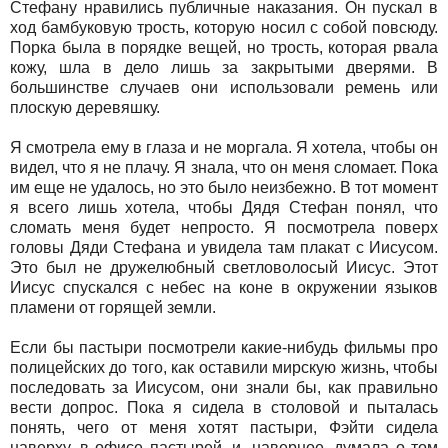
Стефану нравились публичные наказания. Он пускал в
ход бамбуковую трость, которую носил с собой повсюду.
Порка была в порядке вещей, но трость, которая рвала
кожу, шла в дело лишь за закрытыми дверями. В
большинстве случаев они использовали ремень или
плоскую деревяшку.
Я смотрела ему в глаза и не моргала. Я хотела, чтобы он
видел, что я не плачу. Я знала, что он меня сломает. Пока
им еще не удалось, но это было неизбежно. В тот момент
я всего лишь хотела, чтобы Дядя Стефан понял, что
сломать меня будет непросто. Я посмотрела поверх
головы Дяди Стефана и увидела там плакат с Иисусом.
Это был не дружелюбный светловолосый Иисус. Этот
Иисус спускался с небес на коне в окружении языков
пламени от горящей земли.
Если бы пастыри посмотрели какие-нибудь фильмы про
полицейских до того, как оставили мирскую жизнь, чтобы
последовать за Иисусом, они знали бы, как правильно
вести допрос. Пока я сидела в столовой и пыталась
понять, чего от меня хотят пастыри, Фэйти сидела
наверху, в офисе пастырей, и, наверное, думала о том