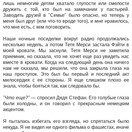
лишь немногим детям хватало глупости или смелости
дружить с той, кто был на замечании у пастырей.
Заводить друзей в "Семье" было опасно, но теперь у
меня был друг (или что-то вроде того), и мне нравилось,
что мне есть, с кем поговорить.
Наши ночные посиделки вокруг радио продолжались
несколько недель, а потом Тетя Мерси застала Фэйти в
моей кровати. Мы заснули. Тетя Мерси не заметила
приемник, но сказала, что не хочет еще раз увидеть нас
вместе в кровати. Когда на следующий день она ничего
нам не сказала, мы решили, что она закрыла глаза на
наш проступок. Это был бы первый и последний акт
милосердия с ее стороны. Я еще слишком плохо ее
знала, чтобы бояться так, как следовало бы.
"Что еще?"
— спросил Дядя Стефан. Его голубые глаза
были холодны, и он говорил с прекрасным немецким
акцентом.
Я пыталась избегать его взгляда, но спрятаться было
некуда. Я не видел ни одного фильма о фашистах, иначе