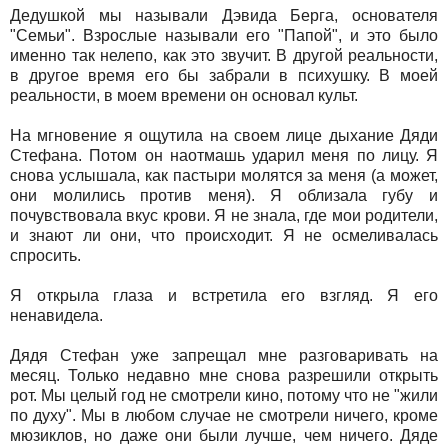
Дедушкой мы называли Дэвида Берга, основателя
"Семьи". Взрослые называли его "Папой", и это было
именно так нелепо, как это звучит. В другой реальности,
в другое время его бы забрали в психушку. В моей
реальности, в моем времени он основал культ.
На мгновение я ощутила на своем лице дыхание Дяди
Стефана. Потом он наотмашь ударил меня по лицу. Я
снова услышала, как пастыри молятся за меня (а может,
они молились против меня). Я облизала губу и
почувствовала вкус крови. Я не знала, где мои родители,
и знают ли они, что происходит. Я не осмеливалась
спросить.
Я открыла глаза и встретила его взгляд. Я его
ненавидела.
Дядя Стефан уже запрещал мне разговаривать на
месяц. Только недавно мне снова разрешили открыть
рот. Мы целый год не смотрели кино, потому что не "жили
по духу". Мы в любом случае не смотрели ничего, кроме
мюзиклов, но даже они были лучше, чем ничего. Дяде