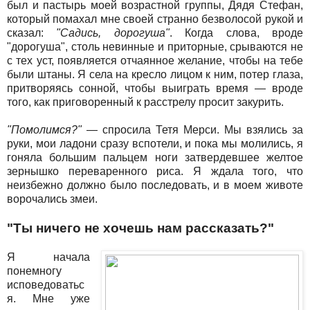
был и пастырь моей возрастной группы, Дядя Стефан,
который помахал мне своей странно безволосой рукой и
сказал:
"Садись, дорогуша"
. Когда слова, вроде
"дорогуша", столь невинные и приторные, срываются не
с тех уст, появляется отчаянное желание, чтобы на тебе
были штаны. Я села на кресло лицом к ним, потер глаза,
притворяясь сонной, чтобы выиграть время — вроде
того, как приговоренный к расстрелу просит закурить.
"Помолимся?"
— спросила Тетя Мерси. Мы взялись за
руки, мои ладони сразу вспотели, и пока мы молились, я
гоняла большим пальцем ноги затвердевшее желтое
зернышко переваренного риса. Я ждала того, что
неизбежно должно было последовать, и в моем животе
ворочались змеи.
"Ты ничего не хочешь нам рассказать?"
Я начала
понемногу
исповедоватьс
я. Мне уже