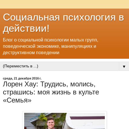
Социальная психология в
действии!
Блог о социальной психологии малых групп,
поведенческой экономике, манипуляциях и
деструктивном поведении
▼
среда, 21 декабря 2016 г.
Лорен Хау: Трудись, молись,
страшись: моя жизнь в культе
«Семья»