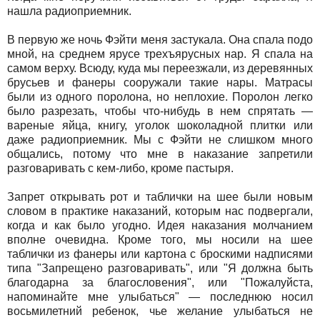
нашла радиоприемник.
В первую же ночь Фэйти меня застукала. Она спала подо
мной, на среднем ярусе трехъярусных нар. Я спала на
самом верху. Всюду, куда мы переезжали, из деревянных
брусьев и фанеры сооружали такие нары. Матрасы
были из одного поролона, но неплохие. Поролон легко
было разрезать, чтобы что-нибудь в нем спрятать —
вареные яйца, книгу, уголок шоколадной плитки или
даже радиоприемник. Мы с Фэйти не слишком много
общались, потому что мне в наказание запретили
разговаривать с кем-либо, кроме пастыря.
Запрет открывать рот и таблички на шее были новым
словом в практике наказаний, которым нас подвергали,
когда и как было угодно. Идея наказания молчанием
вполне очевидна. Кроме того, мы носили на шее
таблички из фанеры или картона с броскими надписями
типа "Запрещено разговаривать", или "Я должна быть
благодарна за благословения", или "Пожалуйста,
напоминайте мне улыбаться" — последнюю носил
восьмилетний ребенок, чье желание улыбаться не