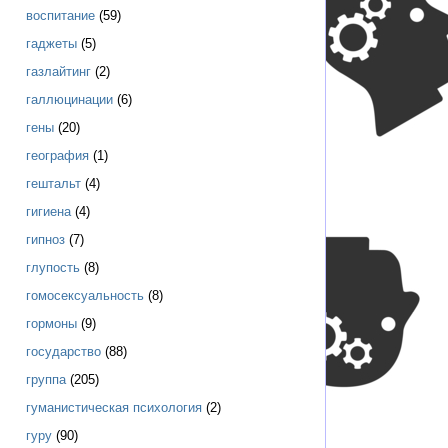
воспитание
(59)
гаджеты
(5)
газлайтинг
(2)
галлюцинации
(6)
гены
(20)
география
(1)
гештальт
(4)
гигиена
(4)
гипноз
(7)
глупость
(8)
гомосексуальность
(8)
гормоны
(9)
государство
(88)
группа
(205)
гуманистическая психология
(2)
гуру
(90)