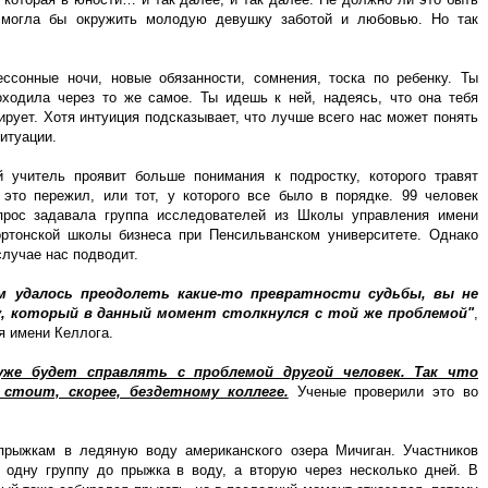
, могла бы окружить молодую девушку заботой и любовью. Но так
ссонные ночи, новые обязанности, сомнения, тоска по ребенку. Ты
оходила через то же самое. Ты идешь к ней, надеясь, что она тебя
ирует. Хотя интуиция подсказывает, что лучше всего нас может понять
ситуации.
й учитель проявит больше понимания к подростку, которого травят
 это пережил, или тот, у которого все было в порядке. 99 человек
опрос задавала группа исследователей из Школы управления имени
ортонской школы бизнеса при Пенсильванском университете. Однако
случае нас подводит.
м удалось преодолеть какие-то превратности судьбы, вы не
у, который в данный момент столкнулся с той же проблемой"
,
я имени Келлога.
уже будет справлять с проблемой другой человек. Так что
стоит, скорее, бездетному коллеге.
Ученые проверили это во
прыжкам в ледяную воду американского озера Мичиган. Участников
: одну группу до прыжка в воду, а вторую через несколько дней. В