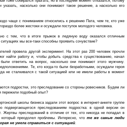
рый тоже собирался прыгать, но в последний момент отказался, потому
 указать, насколько они понимают такое решение, а насколько его
здо чаще с пониманием относились к решению Пата, чем те, кто уже
 гораздо более жестоки и осуждали поступок молодого человека.
ано с тем, что в итоге прыжок в ледяную воду оказался отличным
 ситуациях мы все-таки способны проявить сочувствие?
ателей провела другой эксперимент. На этот раз 200 человек прочли
мог найти работу и, чтобы добыть средства к существованию, начал
были ответить на вопрос, насколько они понимают этого мужчину.
едположениями. Те, кто когда-то были безработными, осуждали героя
огда не сталкивался с такой ситуацией или не имели работы в момент
аются подростки, это преследование со стороны ровесников. Будем ли
и пережили подобный опыт?
тонской школы бизнеса задали этот вопрос в интернет-анкете группе
о подвергающегося преследованиям подростка: в одной версии он
. Жертвы преследований в отличие от тех, кто никогда не попадал в
, который преодолел проблемы. Интересно, что
те же самые люди
орая не умела справиться с ситуацией
.