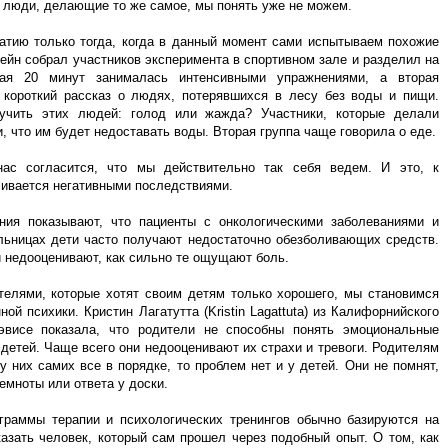
 люди, делающие то же самое, мы понять уже не можем.
тию только тогда, когда в данный момент сами испытываем похожие
ейн собрал участников эксперимента в спортивном зале и разделил на
вая 20 минут занималась интенсивными упражнениями, а вторая
короткий рассказ о людях, потерявшихся в лесу без воды и пищи.
учить этих людей: голод или жажда? Участники, которые делали
 что им будет недоставать воды. Вторая группа чаще говорила о еде.
ас согласится, что мы действительно так себя ведем. И это, к
чивается негативными последствиями.
ния показывают, что пациенты с онкологическими заболеваниями и
льницах дети часто получают недостаточно обезболивающих средств.
 недооценивают, как сильно те ощущают боль.
телями, которые хотят своим детям только хорошего, мы становимся
ой психики. Кристин Лагатутта (Kristin Lagattuta) из Калифорнийского
эвисе показала, что родители не способны понять эмоциональные
 детей. Чаще всего они недооценивают их страхи и тревоги. Родителям
у них самих все в порядке, то проблем нет и у детей. Они не помнят,
емноты или ответа у доски.
граммы терапии и психологических тренингов обычно базируются на
зать человек, который сам прошел через подобный опыт. О том, как