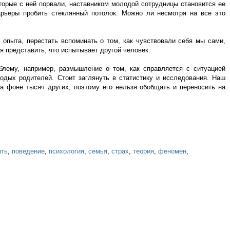
торые с ней порвали, наставником молодой сотрудницы становится ее
арьеры пробить стеклянный потолок. Можно ли несмотря на все это
 опыта, перестать вспоминать о том, как чувствовали себя мы сами,
ся представить, что испытывает другой человек.
лему, например, размышление о том, как справляется с ситуацией
дых родителей. Стоит заглянуть в статистику и исследования. Наш
а фоне тысяч других, поэтому его нельзя обобщать и переносить на
ять
,
поведение
,
психология
,
семья
,
страх
,
теория
,
феномен
,