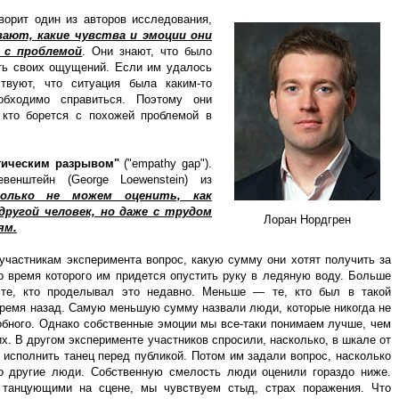
ворит один из авторов исследования,
ают, какие чувства и эмоции они
 с проблемой
. Они знают, что было
ить своих ощущений. Если им удалось
твуют, что ситуация была каким-то
бходимо справиться. Поэтому они
 кто борется с похожей проблемой в
тическим разрывом"
("empathy gap").
енштейн (George Loewenstein) из
лько не можем оценить, как
другой человек, но даже с трудом
Лоран Нордгрен
ям.
участникам эксперимента вопрос, какую сумму они хотят получить за
во время которого им придется опустить руку в ледяную воду. Больше
 те, кто проделывал это недавно. Меньше — те, кто был в такой
 время назад. Самую меньшую сумму назвали люди, которые никогда не
обного. Однако собственные эмоции мы все-таки понимаем лучше, чем
. В другом эксперименте участников спросили, насколько, в шкале от
ы исполнить танец перед публикой. Потом им задали вопрос, насколько
о другие люди. Собственную смелость люди оценили гораздо ниже.
 танцующими на сцене, мы чувствуем стыд, страх поражения. Что