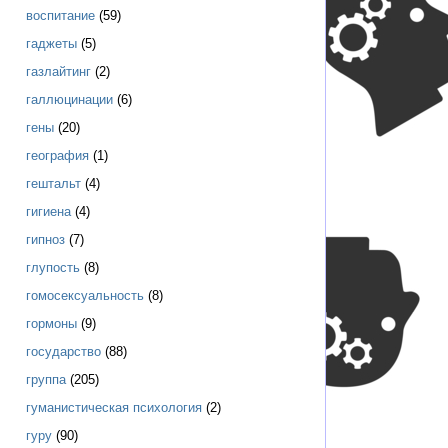
воспитание
(59)
гаджеты
(5)
газлайтинг
(2)
галлюцинации
(6)
гены
(20)
география
(1)
гештальт
(4)
гигиена
(4)
гипноз
(7)
глупость
(8)
гомосексуальность
(8)
гормоны
(9)
государство
(88)
группа
(205)
гуманистическая психология
(2)
гуру
(90)