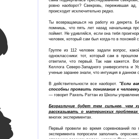
ровно наоборот? Свекровь, пережившая ад
происходит исключительно редко.
Ты возвращаешься на работу из декрета. Бе
помнишь, что пять лет назад начальница пр
поймет. Не удивляйся, если она тебя проигнор
человек, который сам был когда-то в похожей 
Группе из 112 человек задали вопрос, како
одноклассники: тот, который сам в прошлом
ответили, что первый. Так нам кажется. В
Келлога Северо-Западного университета и У
ученые заранее знали, что интуиция в данном 
В действительности все наоборот.
"Если ва
способны проявить понимание к человек
— говорит Рахель Раттан из Школы управлени
Безразличие будет тем сильнее, чем х
рассказывать о материнских проблемах 
многих экспериментах.
Первый провели во время соревнований по 
эксперимента попросили заполнить опросник