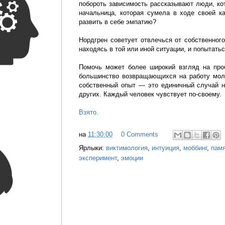
побороть зависимость рассказывают люди, ко
начальница, которая сумела в ходе своей к
развить в себе эмпатию?
Нордгрен советует отвлечься от собственного
находясь в той или иной ситуации, и попытать
Помочь может более широкий взгляд на проб
большинство возвращающихся на работу моло
собственный опыт — это единичный случай н
других. Каждый человек чувствует по-своему.
Взято.
на
11:30:00
0 Comments
Ярлыки:
виктимология
,
интуиция
,
моббинг
,
пам
эксперимент
,
эмоции