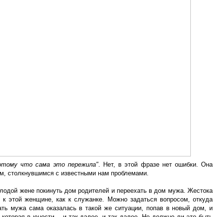
отому что сама это пережила"
. Нет, в этой фразе нет ошибки. Она
ям, столкнувшимся с известными нам проблемами.
лодой жене покинуть дом родителей и переехать в дом мужа. Жестока
я к этой женщине, как к служанке. Можно задаться вопросом, откуда
ать мужа сама оказалась в такой же ситуации, попав в новый дом, и
которая в юности… и так далее, и так далее. Не должно ли это быть