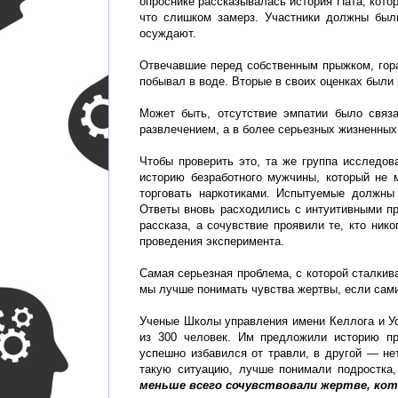
опроснике рассказывалась история Пата, кото
что слишком замерз. Участники должны были
осуждают.
Отвечавшие перед собственным прыжком, гора
побывал в воде. Вторые в своих оценках были
Может быть, отсутствие эмпатии было связ
развлечением, а в более серьезных жизненных
Чтобы проверить это, та же группа исследов
историю безработного мужчины, который не 
торговать наркотиками. Испытуемые должны 
Ответы вновь расходились с интуитивными пр
рассказа, а сочувствие проявили те, кто ник
проведения эксперимента.
Самая серьезная проблема, с которой сталкив
мы лучше понимать чувства жертвы, если сам
Ученые Школы управления имени Келлога и Уор
из 300 человек. Им предложили историю пр
успешно избавился от травли, в другой — нет
такую ситуацию, лучше понимали подростка
меньше всего сочувствовали жертве, кот