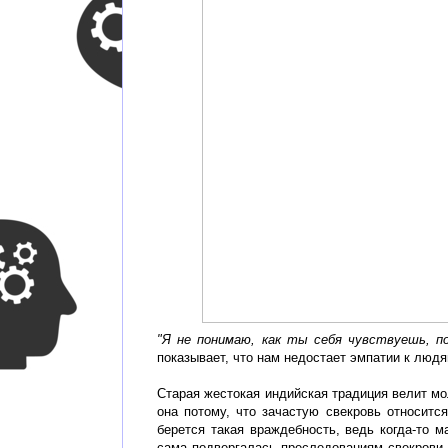
"Я не понимаю, как ты себя чувствуешь, п
показывает, что нам недостает эмпатии к люд
Старая жестокая индийская традиция велит мо
она потому, что зачастую свекровь относитс
берется такая враждебность, ведь когда-то м
сама подвергалась преследованиям свекрови, 