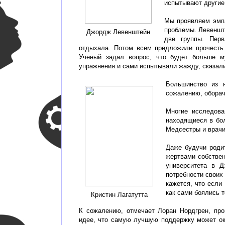
испытывают другие
Мы проявляем эмпа
проблемы. Левеншт
Джордж Левенштейн
две группы. Пер
отдыхала. Потом всем предложили прочесть 
Ученый задал вопрос, что будет больше м
упражнения и сами испытывали жажду, сказали,
Большинство из н
сожалению, обора
Многие исследова
находящиеся в бо
Медсестры и врачи
Даже будучи роди
жертвами собственн
университета в Д
потребности своих
кажется, что если 
как сами боялись т
Кристин Лагатутта
К сожалению, отмечает Лоран Нордгрен, про
идее, что самую лучшую поддержку может ока