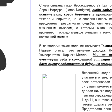
С чем связана такая бессердечность? Как го
Лоран Нордгрен (Loran Nordgren),
люди забыв
испытывали, когда боролись в прошлом
тяжело и неприятно, но не способны вспомн
преодолеть превратности судьбы, они чувс
жизненным вызовом, с которым было нео
проявляют гораздо меньше эмпатии к тому,
настоящий момент.
В психологии такое явление называют
"эмпа
Первым описал это явление Джордж Лев
Университета Карнеги-Меллон.
Мы не то
чувствует себя в конкретной ситуации 
даем оценку собственным будущим эмоци
Левенштейн задал 
участие в опыте, 
всех потребовали
ситуации какое-то
делали ничего под
чувства окружающих
1 до 11, они готов
готовы сделать эт
Представляя себя