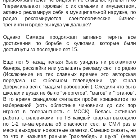
"перемалывают горожан" с их семьями и имуществом,
активно рекламируя себя в муниципальной наружке, по
радио рекламируются саентологические бизнес-
тренинги и вроде бы куда уж дальше?
Однако Самара продолжает активно терять все
достижения по борьбе с культами, которые были
достигнуты за последние лет 15.
Еще лет 5 назад нельзя было увидеть ни рекламного
банера, расклейки или услышать рекламу сект по радио
(Исключение из тех славных времен это авторская
передача на кабельном телевидении, где канал
Добрусина вел с "мадам Грабововой"). Следили что бы в
школах и вузах не было "энергетов", "магов" и "тэтанов".
В то время скандалом считался пробег кришнаитов по
набережной (хоть областные чиновники до сих пор
играют в толерантность с МОСК). Велась активная
работа с силовиками, по ТВ каждый квартал выходило
по 1-2 тв-материала об опасности сект, в СМИ раз в
месяц выходили новостные заметки. Смешно сказать, но
то что я называл раньше "рак-лебедь и щука" (некая