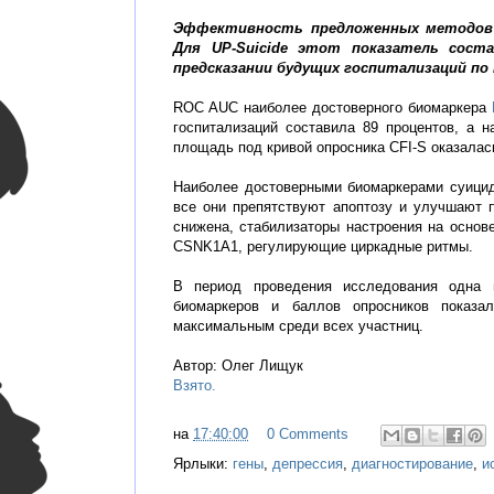
Эффективность предложенных методов 
Для UP-Suicide этот показатель сост
предсказании будущих госпитализаций по
ROC AUC наиболее достоверного биомаркера
госпитализаций составила 89 процентов, а 
площадь под кривой опросника CFI-S оказалас
Наиболее достоверными биомаркерами суици
все они препятствуют апоптозу и улучшают п
снижена, стабилизаторы настроения на осно
CSNK1A1, регулирующие циркадные ритмы.
В период проведения исследования одна 
биомаркеров и баллов опросников показа
максимальным среди всех участниц.
Автор: Олег Лищук
Взято.
на
17:40:00
0 Comments
Ярлыки:
гены
,
депрессия
,
диагностирование
,
и