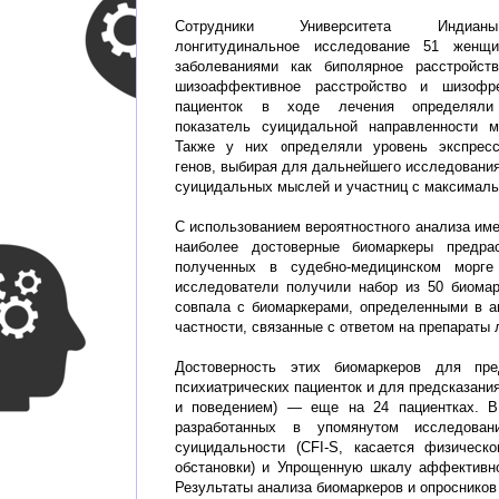
Сотрудники Университета Индиа
лонгитудинальное исследование 51 женщ
заболеваниями как биполярное расстройств
шизоаффективное расстройство и шизофр
пациенток в ходе лечения определяли
показатель суицидальной направленности м
Также у них определяли уровень экспрес
генов, выбирая для дальнейшего исследования
суицидальных мыслей и участниц с максималь
С использованием вероятностного анализа им
наиболее достоверные биомаркеры предра
полученных в судебно-медицинском морг
исследователи получили набор из 50 биомар
совпала с биомаркерами, определенными в 
частности, связанные с ответом на препараты 
Достоверность этих биомаркеров для пр
психиатрических пациенток и для предсказани
и поведением) — еще на 24 пациентках. В 
разработанных в упомянутом исследова
суицидальности (CFI-S, касается физическ
обстановки) и Упрощенную шкалу аффективно
Результаты анализа биомаркеров и опросников