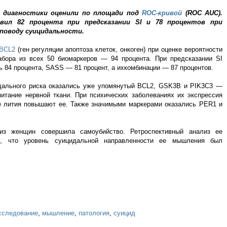
диагностики оценили по площади под
ROC-кривой
(ROC AUC).
авил 82 процента при предсказании SI и 78 процентов при
 поводу суицидальности.
BCL2
(ген регуляции апоптоза клеток, онкоген) при оценке вероятности
набора из всех 50 биомаркеров — 94 процента. При предсказании SI
ь 84 процента, SASS — 81 процент, а ихкомбинации — 87 процентов.
дального риска оказались уже упомянутый BCL2, GSK3B и PIK3C3 —
итание нервной ткани. При психических заболеваниях их экспрессия
ве лития повышают ее. Также значимыми маркерами оказались PER1 и
из женщин совершила самоубийство. Ретроспективный анализ ее
л, что уровень суицидальной направленности ее мышления был
сследование
,
мышление
,
патология
,
суицид