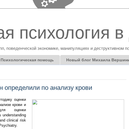
я психология в 
пп, поведенческой экономике, манипуляциях и деструктивном п
Психологическая помощь
Новый блог Михаила Вершин
н определили по анализу крови
тодику оценки
ализе крови и
 для оценки
 understanding
nd clinical risk
sychiatry.