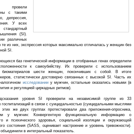
ны провели
ины с такими
о, депрессия,
ения. У всех
 стандартный
ышления (SI).
сии различных
 те из них, экспрессия которых максимально отличалась у женщин без
ной SI.
еющихся баз генетической информации в отобранных генах определили
сположенности к самоубийству. Их проверили с использованием
е биоматериалов шести женщин, покончивших с собой. В итоге
керов, статистически достоверно связанных с высокой SI. Часть их
аналогичном
исследовании
у мужчин, остальные оказались новыми (в
лития и регуляцией циркадных ритмов).
едсказания уровня SI проверили на независимой группе из 33
я госпитализаций в связи с суицидальностью (суицидальными мыслями
этих же двух группах протестировали два приложения-опросника,
нии у мужчин: Конвергентную функциональную информацию о
ого и психического здоровья, социальной изоляции и окружающей
го состояния (SASS, оценивает настроение и уровень тревожности).
 объединили в интегральный показатель.