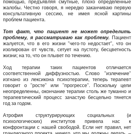
помощью, предъявляя смутные, плохо определенные
жалобы. Честно говоря, я нередко заканчиваю первую
консультативную сессию, не имея ясной картины
проблем пациента.
Тот факт, что пациент не может определить
проблему, я рассматриваю как проблему.
Пациент
жалуется, что в его жизни "чего-то недостает", что он
изолирован от чувств, сетует на пустоту, бесцветность
жизни; на то, что он плывет по течению.
Ход терапии таких пациентов отличается
соответственной диффузностью. Слово "излечение"
изгнано из лексикона психотерапии, теперь терапевт
говорит о "росте" или "прогрессе". Поскольку цели
неопределенны, окончание терапии столь же туманно и
терапевтический процесс зачастую бесцельно тянется
год за годом.
Атрофия структурирующих социальных (и
психологических) институтов привела нас к
конфронтации с нашей свободой. Если нет правил, нет
грандиозного проекта, ничего, что мы должны делать, –