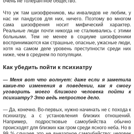
очень не толерантное общество.
Что уж там шизофреников, мы инвалидов не любим, у
нас ни пандусов для них, ничего. Поэтому во многом
сама шизофрения носит мифический характер.
Реальные люди почти никогда не сталкивались с этими
больными. Тем не менее в социуме шизофреники
воспринимаются как страшные, опасные, ужасные люди,
хотя на самом деле уровень преступности среди них
ниже, чем в среднем по популяции.
Как убедить пойти к психиатру
— Меня вот что волнует: даже если я заметила
какие-то изменения в поведении, как я смогу
уговорить моего близкого человека пойти к
психиатру? Это ведь непростое дело.
— Да, конечно. Во-первых, нужно начинать не с похода к
психиатру, а с установления близких отношений.
Например, подростковые самоубийства обычно
происходят для близких как гром среди ясного неба. Но в
99 % случаев это не внезапное самоубийство: человек