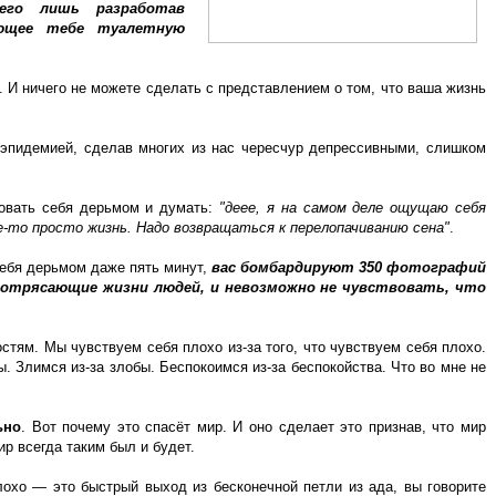
его лишь разработав
яющее тебе туалетную
. И ничего не можете сделать с представлением о том, что ваша жизнь
 эпидемией, сделав многих из нас чересчур депрессивными, слишком
овать себя дерьмом и думать:
"деее, я на самом деле ощущаю себя
ще-то просто жизнь. Надо возвращаться к перелопачиванию сена"
.
себя дерьмом даже пять минут,
вас бомбардируют 350 фотографий
отрясающие жизни людей, и невозможно не чувствовать, что
стям. Мы чувствуем себя плохо из-за того, что чувствуем себя плохо.
. Злимся из-за злобы. Беспокоимся из-за беспокойства. Что во мне не
ьно
. Вот почему это спасёт мир. И оно сделает это признав, что мир
ир всегда таким был и будет.
лохо — это быстрый выход из бесконечной петли из ада, вы говорите