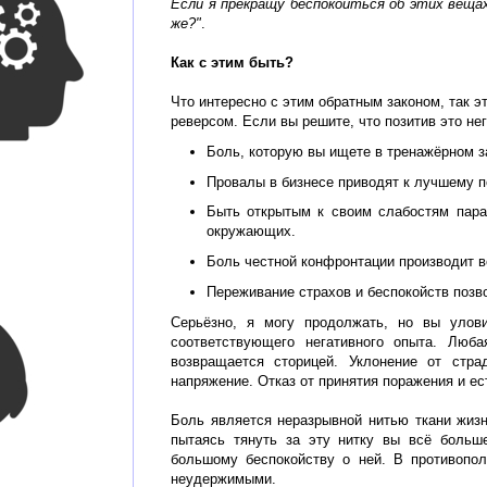
Если я прекращу беспокоиться об этих вещах
же?"
.
Как с этим быть?
Что интересно с этим обратным законом, так эт
реверсом. Если вы решите, что позитив это не
Боль, которую вы ищете в тренажёрном з
Провалы в бизнесе приводят к лучшему 
Быть открытым к своим слабостям пара
окружающих.
Боль честной конфронтации производит 
Переживание страхов и беспокойств позво
Серьёзно, я могу продолжать, но вы улов
соответствующего негативного опыта. Люба
возвращается сторицей. Уклонение от стр
напряжение. Отказ от принятия поражения и ес
Боль является неразрывной нитью ткани жизни
пытаясь тянуть за эту нитку вы всё больш
большому беспокойству о ней. В противопол
неудержимыми.