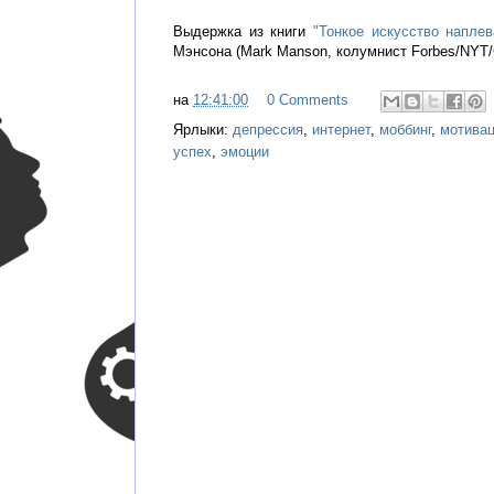
Выдержка из книги
"Тонкое искусство напле
Мэнсона (Mark Manson, колумнист Forbes/NYT/
на
12:41:00
0 Comments
Ярлыки:
депрессия
,
интернет
,
моббинг
,
мотива
успех
,
эмоции