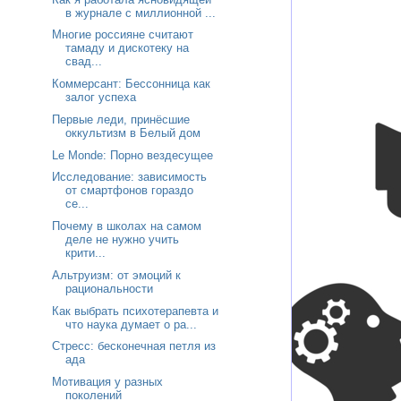
в журнале с миллионной ...
Многие россияне считают
тамаду и дискотеку на
свад...
Коммерсант: Бессонница как
залог успеха
Первые леди, принёсшие
оккультизм в Белый дом
Le Monde: Порно вездесущее
Исследование: зависимость
от смартфонов гораздо
се...
Почему в школах на самом
деле не нужно учить
крити...
Альтруизм: от эмоций к
рациональности
Как выбрать психотерапевта и
что наука думает о ра...
Стресс: бесконечная петля из
ада
Мотивация у разных
поколений