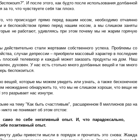
 беспокоит?"
. И после этого, как будто после использования долбанной
 за то, что чувствуете себя так плохо.
о, что происходит прямо перед вашим носом, необходимо отчаянно
ом и беспокойством прямо перед нашим носом, а мы слишком заняты
торые не работают, удивляясь при этом почему мы не жарим горячую
мы действительно стали жертвами собственного успеха. Проблемы со
койства, случаи депрессии – приобрели массовый характер в последние
ть плоский телевизор и каждый может заказать продукты на дом. Наш
ален, духовен. У нас есть столько много долбанных вещей и так много
ерь беспокоиться.
во вещей, которые мы можем увидеть или узнать, а также бесконечное
м неожиданно обнаружить то, что мы не слишком хороши, что вещи не
 это разрывает нас изнутри.
рьме на тему "Как быть счастливым", расшаренном 8 миллионов раз на
 никто не понимает об этом отстое:
само по себе негативный опыт. И, что парадоксально,
себе позитивный опыт.
минуту дабы привести мысли в порядок и прочитать это снова: Жажда