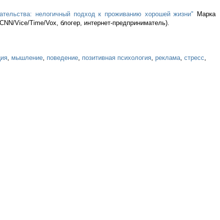
вательства: нелогичный подход к проживанию хорошей жизни"
Марка
CNN/Vice/Time/Vox, блогер, интернет-предприниматель).
ция
,
мышление
,
поведение
,
позитивная психология
,
реклама
,
стресс
,