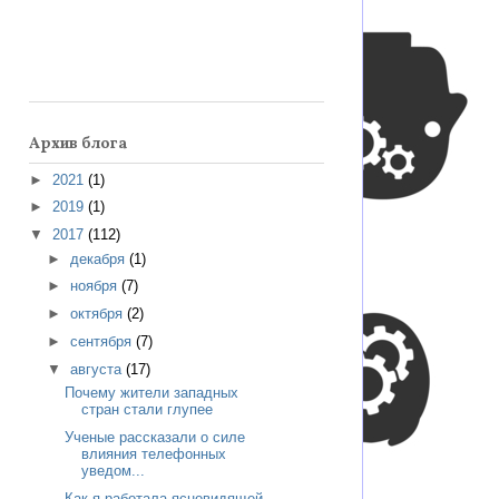
Архив блога
►
2021
(1)
►
2019
(1)
▼
2017
(112)
►
декабря
(1)
►
ноября
(7)
►
октября
(2)
►
сентября
(7)
▼
августа
(17)
Почему жители западных
стран стали глупее
Ученые рассказали о силе
влияния телефонных
уведом...
Как я работала ясновидящей