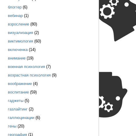
блоггер
(6)
вебинар
(1)
взросление
(80)
визуализация
(2)
виктимология
(60)
включенка
(14)
внимание
(19)
военная психология
(7)
возрастная психология
(9)
воображение
(4)
воспитание
(59)
гаджеты
(5)
газлайтинг
(2)
галлюцинации
(6)
гены
(20)
география
(1)