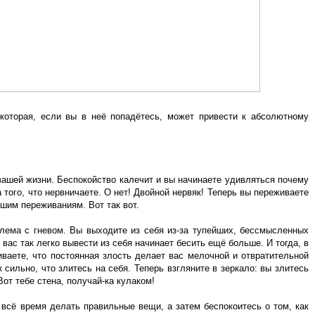
оторая, если вы в неё попадётесь, может привести к абсолютному
 вашей жизни. Беспокойство калечит и вы начинаете удивляться почему
 того, что нервничаете. О нет! Двойной нервяк! Теперь вы переживаете
ьшим переживаниям. Вот так вот.
блема с гневом. Вы выходите из себя из-за тупейших, бессмысленных
 вас так легко вывести из себя начинает бесить ещё больше. И тогда, в
ваете, что постоянная злость делает вас мелочной и отвратительной
 сильно, что злитесь на себя. Теперь взгляните в зеркало: вы злитесь
Вот тебе стена, получай-ка кулаком!
 всё время делать правильные вещи, а затем беспокоитесь о том, как