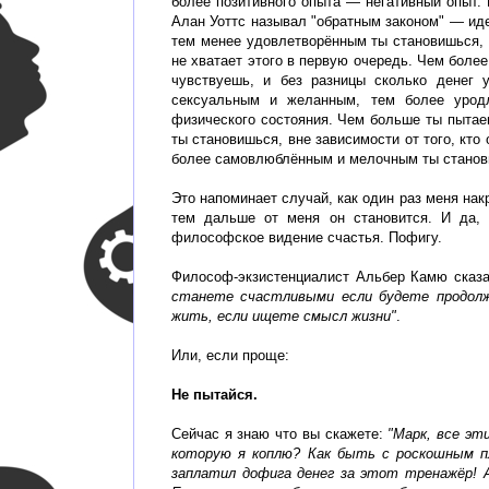
более позитивного опыта — негативный опыт. 
Алан Уоттс называл "обратным законом" — иде
тем менее удовлетворённым ты становишься, т
не хватает этого в первую очередь. Чем боле
чувствуешь, и без разницы сколько денег
сексуальным и желанным, тем более уродл
физического состояния. Чем больше ты пыта
ты становишься, вне зависимости от того, кт
более самовлюблённым и мелочным ты станови
Это напоминает случай, как один раз меня нак
тем дальше от меня он становится. И да,
философское видение счастья. Пофигу.
Философ-экзистенциалист Альбер Камю сказал
станете счастливыми если будете продолж
жить, если ищете смысл жизни"
.
Или, если проще:
Не пытайся.
Сейчас я знаю что вы скажете:
"Марк, все эт
которую я коплю? Как быть с роскошным пл
заплатил дофига денег за этот тренажёр! 