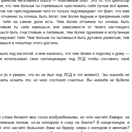
Принятие негативного опыта — позитивный опыт. Это то, что философ
я, что чем больше ты стремишься чувствовать себя лучше всё время,
ак как преследование чего-то только подтверждает тот факт, что вам
е отчаянно ты хочешь быть богат, тем более бедным и презренным себя
 у тебя на самом деле есть. Чем более отчаянно ты хочешь быть
ивым ты себе кажешься, вне зависимости от твоего настоящего
ешься быть счастливым и любимым, тем более одиноким и испуганным
о окружает тебя. Чем больше ты пытаешься быть духовно развитым, тем
шься в попытках этого достичь.
рыло под кислотой, и мне казалось, что чем ближе я подхожу к дому —
 я использовал свои галлюцинации под ЛСД чтобы составить своё
 (и я уверен, что он не был под ЛСД в тот момент):
"вы никогда не
ать искать то, из чего состоит счастье. Вы никогда не будете
и слова делают мои соски возбуждёнными, но что насчёт Камаро, на
яжным телом, из-за которого я сижу на диете? В конце-концов, я
А что насчёт большого дома на берегу озера о котором я мечтаю?