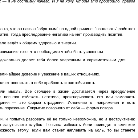
 — я не достигну ничего. И я не хочу, чтобы это произошло, правда
о то, что он назван "обратным" по одной причине: "наплевать" работает
гатив, тогда преследование негатива начнёт производить позитив.
але ведёт к общему здоровью и энергии.
пониманию того, что необходимо чтобы быть успешным.
доксально делает тебя более уверенным и харизматичным для
величайшее доверие и уважение в ваших отношениях.
ляет воспитать в себе храбрость и настойчивость.
или мысль. Всё стоящее в жизни достигается через преодоление
я попытка избежать негатива, проигнорировать его или замолчать
адания — это форма страдания. Уклонение от напряжения и есть
ть поражение. Сокрытие позорного от себя — форма позора.
, и попытка разорвать её не только невозможна, но и деструктивна:
е запутываете клубок. Попытка избежать боли приводит к слишком
ожность этому, если вам станет наплевать на боль, то вы станете