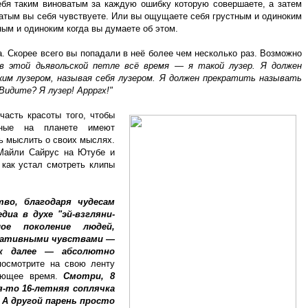
ебя таким виноватым за каждую ошибку которую совершаете, а затем
оватым вы себя чувствуете. Или вы ощущаете себя грустным и одиноким
тным и одиноким когда вы думаете об этом.
. Скорее всего вы попадали в неё более чем несколько раз. Возможно
в этой дьявольской петле всё время — я такой лузер. Я должен
им лузером, называя себя лузером. Я должен прекратить называть
 Видите? Я лузер! Аррргх!"
часть красоты того, чтобы
тные на планете имеют
ь мыслить о своих мыслях.
 Майли Сайрус на Ютубе и
 как устал смотреть клипы
во, благодаря чудесам
иа в духе "эй-взгляни-
елое поколение людей,
гативными чувствами —
ак далее — абсолютно
осмотрите на свою ленту
сающее время.
Смотри, 8
я-то 16-летняя соплячка
 А другой парень просто