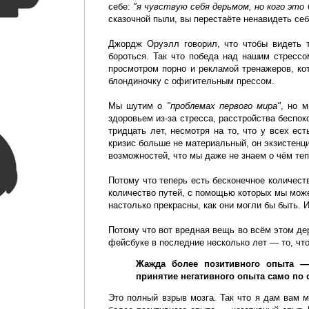
себе:
"я чувствую себя дерьмом, но кого это
сказочной пыли, вы перестаёте ненавидеть себя
Джордж Оруэлл говорил, что чтобы видеть т
бороться. Так что победа над нашим стресс
просмотром порно и рекламой тренажеров, ко
блондиночку с офигительным прессом.
Мы шутим о
"проблемах первого мира"
, но 
здоровьем из-за стресса, расстройства беспо
тридцать лет, несмотря на то, что у всех ес
кризис больше не материальный, он экзистенци
возможностей, что мы даже не знаем о чём теп
Потому что теперь есть бесконечное количест
количество путей, с помощью которых мы може
настолько прекрасны, как они могли бы быть. И
Потому что вот вредная вещь во всём этом де
фейсбуке в последние несколько лет — то, что
Жажда более позитивного опыта — 
принятие негативного опыта само по 
Это полный взрыв мозга. Так что я дам вам 