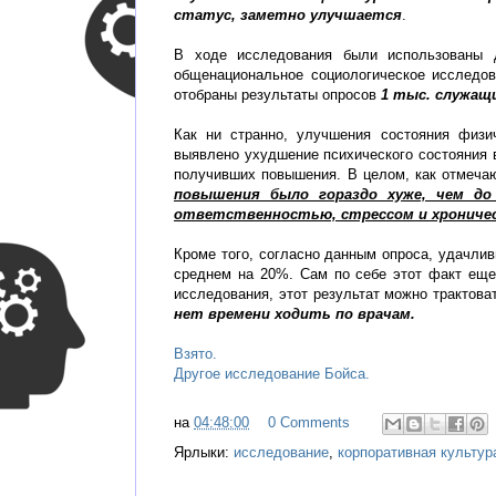
статус, заметно улучшается
.
В ходе исследования были использованы д
общенациональное социологическое исследов
отобраны результаты опросов
1 тыс. служащи
Как ни странно, улучшения состояния физи
выявлено ухудшение психического состояния в
получивших повышения. В целом, как отмеча
повышения было гораздо хуже, чем до 
ответственностью, стрессом и хроничес
Кроме того, согласно данным опроса, удачли
среднем на 20%. Сам по себе этот факт еще
исследования, этот результат можно трактов
нет времени ходить по врачам.
Взято.
Другое исследование Бойса.
на
04:48:00
0 Comments
Ярлыки:
исследование
,
корпоративная культур