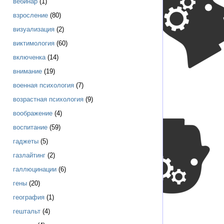
вебинар
(1)
взросление
(80)
визуализация
(2)
виктимология
(60)
включенка
(14)
внимание
(19)
военная психология
(7)
возрастная психология
(9)
воображение
(4)
воспитание
(59)
гаджеты
(5)
газлайтинг
(2)
галлюцинации
(6)
гены
(20)
география
(1)
гештальт
(4)