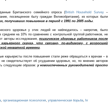
анные Британского семейного опроса (
British Household Survey
–
ание, посвященное быту граждан Великобритании), из которых были
х, получивших повышение в период с 1991 по 2005 годы
.
ческого здоровья у этих людей не наблюдалось – напротив, было
 среднем на 10% по сравнению с контрольной группой работников, не
ют авторы исследования,
психическое здоровье работников после
карьерного скачка, что связано, по-видимому, с возросшей
кой нехваткой времени
.
вые карьеристы после повышения стали реже обращаться к врачам – в
 не свидетельствует об ухудшении здоровья, но, по мнению авторов
ать следующим образом:
у новоиспеченных руководителей просто
а
,
организационная психология
,
управленческая борьба
,
hr