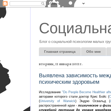
Социальна
Блог о социальной психологии малых гру
Главная страница
Обо мне
вторник, 11 января 2011 г.
Выявлена зависимость межд
психическим здоровьем
Исследование
"Do People Become Healthier aft
авторами которого стали доктор Крис Бойс (
C
(
University of Warwick
) Эндрю Освальд (
распространенной идеи -
психическое и физ
служебной лестнице до уровня менедже