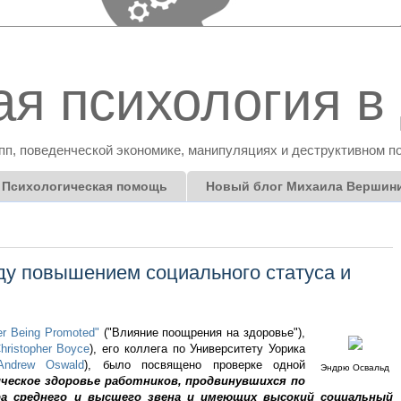
я психология в 
пп, поведенческой экономике, манипуляциях и деструктивном п
Психологическая помощь
Новый блог Михаила Вершин
у повышением социального статуса и
er Being Promoted"
("Влияние поощрения на здоровье"),
hristopher
Boyce
), его коллега по Университету Уорика
Andrew Oswald
), было посвящено проверке одной
Эндрю Освальд
ическое здоровье работников, продвинувшихся по
ра среднего и высшего звена и имеющих высокий социальный