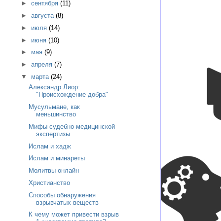
►
сентября
(11)
►
августа
(8)
►
июля
(14)
►
июня
(10)
►
мая
(9)
►
апреля
(7)
▼
марта
(24)
Александр Лиор:
"Происхождение добра"
Мусульмане, как
меньшинство
Мифы судебно-медицинской
экспертизы
Ислам и хадж
Ислам и минареты
Молитвы онлайн
Христианство
Способы обнаружения
взрывчатых веществ
К чему может привести взрыв