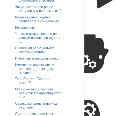
1 килограмма тротила?
Защищает ли сон ранее
полученную информацию?
Когда научный журнал,
становится анти-научным
Роковое имя
"Четыре пятых россиян не
смогли назвать ни одного
...
Областная региональная
власть и культы
Работа вызывающая стресс
Изменение образа жизни
полезнее для защиты
психики...
Тони Портер: "Зов или
вызов?"
Молодые люди быстрее
реагируют и адаптируются
к не...
Оценка женщины в период
овуляции
Смерть собаки или кошки