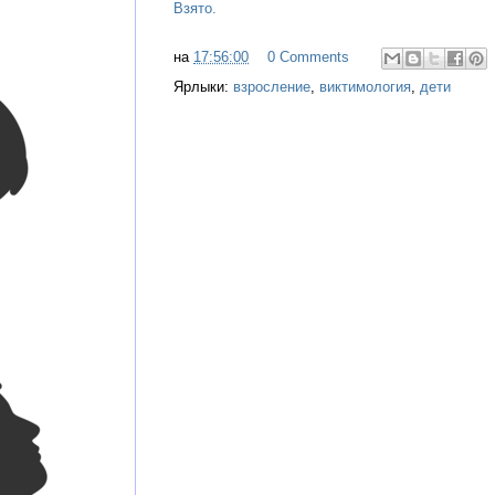
Взято.
на
17:56:00
0 Comments
Ярлыки:
взросление
,
виктимология
,
дети