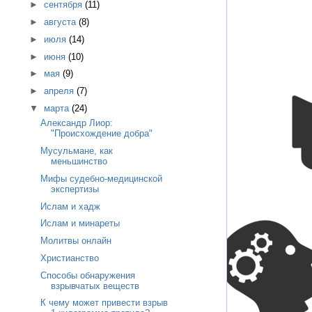
►
сентября
(11)
►
августа
(8)
►
июля
(14)
►
июня
(10)
►
мая
(9)
►
апреля
(7)
▼
марта
(24)
Александр Лиор:
"Происхождение добра"
Мусульмане, как
меньшинство
Мифы судебно-медицинской
экспертизы
Ислам и хадж
Ислам и минареты
Молитвы онлайн
Христианство
Способы обнаружения
взрывчатых веществ
К чему может привести взрыв