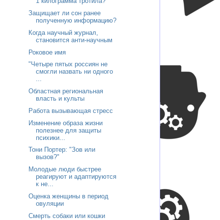
1 килограмма тротила?
Защищает ли сон ранее
полученную информацию?
Когда научный журнал,
становится анти-научным
Роковое имя
"Четыре пятых россиян не
смогли назвать ни одного
...
Областная региональная
власть и культы
Работа вызывающая стресс
Изменение образа жизни
полезнее для защиты
психики...
Тони Портер: "Зов или
вызов?"
Молодые люди быстрее
реагируют и адаптируются
к не...
Оценка женщины в период
овуляции
Смерть собаки или кошки