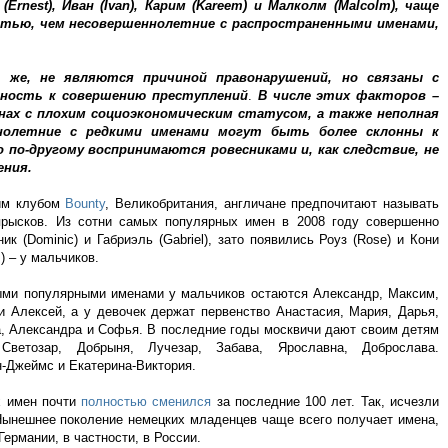
Ernest), Иван (Ivan), Карим (Kareem) и Малколм (Malcolm), чаще
тью, чем несовершеннолетние с распространенными именами,
о же, не являются причиной правонарушений, но связаны с
ность к совершению преступлений
.
В числе этих факторов –
онах с плохим социоэкономическим статусом, а также неполная
нолетние с редкими именами могут быть более склонны к
 по-другому воспринимаются ровесниками и, как следствие, не
ения.
ким клубом
Bounty
, Великобритания, англичане предпочитают называть
прысков. Из сотни самых популярных имен в 2008 году совершенно
иник (Dominic) и Габриэль (Gabriel), зато появились Роуз (Rose) и Кони
) – у мальчиков.
мыми популярными именами у мальчиков остаются Александр, Максим,
и Алексей, а у девочек держат первенство Анастасия, Мария, Дарья,
а, Александра и Софья. В последние годы москвичи дают своим детям
етозар, Добрыня, Лучезар, Забава, Ярославна, Доброслава.
-Джеймс и Екатерина-Виктория.
х имен почти
полностью сменился
за последние 100 лет. Так, исчезли
 Нынешнее поколение немецких младенцев чаще всего получает имена,
ермании, в частности, в России.