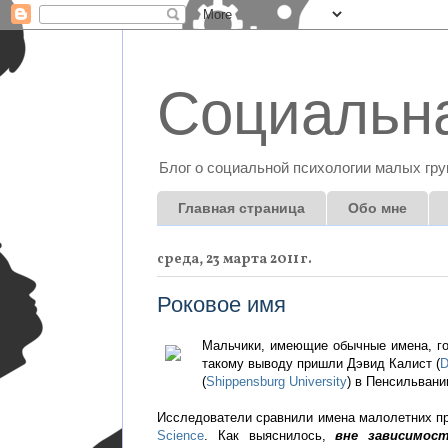
Социальна
Блог о социальной психологии малых гру
Главная страница
Обо мне
среда, 23 марта 2011 г.
Роковое имя
Мальчики, имеющие обычные имена, го
такому выводу пришли Дэвид Калист (
D
(
Shippensburg University
) в Пенсильвани
Исследователи сравнили имена малолетних пр
Science
. Как выяснилось,
вне зависимос