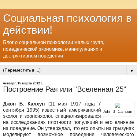
Социальная психология в
действии!
Блог о социальной психологии малых групп,
поведенческой экономике, манипуляциях и
деструктивном поведении
▼
четверг, 15 марта 2012 г.
Построение Рая или "Вселенная 25"
Джон Б. Калхун
(11 мая 1917 года 7
сентября 1995) известный американский
John B. Calhoun
эколог и зоопсихолог, специализировался
на исследованиях плотности популяций и его влияние
на поведение. Он утверждал, что его опыты на грызунах
моделируют возможное поведение человеческого