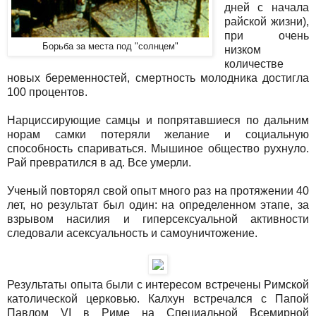
дней с начала
райской жизни),
при очень
Борьба за места под "солнцем"
низком
количестве
новых беременностей, смертность молодника достигла
100 процентов.
Нарциссирующие самцы и попрятавшиеся по дальним
норам самки потеряли желание и социальную
способность спариваться. Мышиное общество рухнуло.
Рай превратился в ад. Все умерли.
Ученый повторял свой опыт много раз на протяжении 40
лет, но результат был один: на определенном этапе, за
взрывом насилия и гиперсексуальной активности
следовали асексуальность и самоуничтожение.
Результаты опыта были с интересом встречены Римской
католической церковью. Калхун встречался с Папой
Павлом VI в Риме на Специальной Всемирной