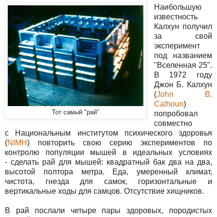
Наибольшую
известность
Калхун получил
за свой
эксперимент
под названием
"Вселенная 25".
В 1972 году
Джон Б. Калхун
(
John B.
Calhoun
)
Тот самый "рай"
попробовал
совместно
с
Национальным институтом психического здоровья
(
NIMH
) повторить свою серию экспериментов по
контролю популяции мышей в идеальных условиях
- сделать рай для мышей: квадратный бак два на два,
высотой полтора метра. Еда, умеренный климат,
чистота, гнезда для самок, горизонтальные и
вертикальные ходы для самцов. Отсутствие хищников.
В рай послали четыре пары здоровых, породистых