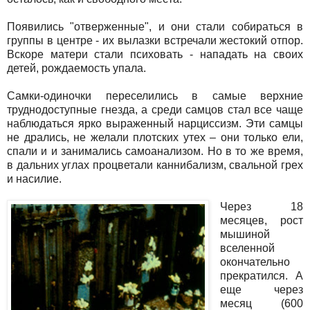
Появились "отверженные", и они стали собираться в
группы в центре - их вылазки встречали жестокий отпор.
Вскоре матери стали психовать - нападать на своих
детей, рождаемость упала.
Самки-одиночки переселились в самые верхние
труднодоступные гнезда, а среди самцов стал все чаще
наблюдаться ярко выраженный нарциссизм. Эти самцы
не дрались, не желали плотских утех – они только ели,
спали и и занимались самоанализом. Но в то же время,
в дальних углах процветали каннибализм, свальной грех
и насилие.
Через 18
месяцев, рост
мышиной
вселенной
окончательно
прекратился. А
еще через
месяц (600