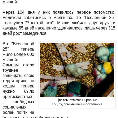
мышей.
Через 104 дня у них появилось первое потомство.
Родители заботились о малышах. Во "Вселенной 25"
наступил "Золотой век". Мыши любили друг друга и
каждые 55 дней население удваивалось, лишь через 315
дней рост замедлился.
Во "Вселенной
25" теперь
жило более 600
мышей.
Самцам стало
труднее
защищать свою
территорию, по
ходам теперь
нужно было
протискиваться
Цветом отмечены разные
, свободных
соц группы мышей и поколения
социальных
ролей почти не
осталось, как и свободного места.