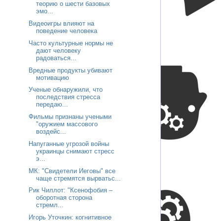
теорию о шести базовых
эмо...
Видеоигры влияют на
поведение человека
Часто культурные нормы не
дают человеку
радоваться...
Вредные продукты убивают
мотивацию
Ученые обнаружили, что
последствия стресса
передаю...
Фильмы признаны учеными
"оружием массового
воздейс...
Напуганные угрозой войны
украинцы снимают стресс
э...
МК: "Свидетели Иеговы" все
чаще стремятся вырватьс...
Рик Чиллот: "Ксенофобия –
оборотная сторона
стремл...
Игорь Уточкин: когнитивное