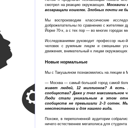
смотрел на реакцию окружающих.
Москвичи н
возвращали кошелек. Злобных почти не бы
Мы воспроизводим классические исследо
доброжелательны по сравнению с жителями др
Йорке 70-х, а с тех пор — во многих городах м
Исследованиями руководит профессор нью-й
человек с румяным лицом и смешными усик
движения, внимательный к лицам окружающих 
Новые нормальные
Мы с Такушьяном познакомились на лекции в М
— Москва — самый большой город самой боль
живет людей, 12 миллионов? А есть 
сообщества? Даже у пчел максимальное ч
Люди стали уникальным в этом отно
сообществ не превышали 2–3 сотен. Мы
неестественна и для нашего вида.
Похоже, в переполненной аудитории собрались
ничего естественнее мегаполиса для студента 