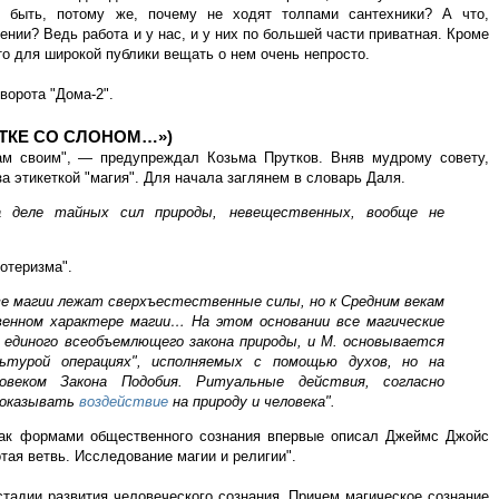
 быть, потому же, почему не ходят толпами сантехники? А что,
ении? Ведь работа и у нас, и у них по большей части приватная. Кроме
то для широкой публики вещать о нем очень непросто.
ворота "Дома-2".
ЕТКЕ СО СЛОНОМ…»)
ам своим", — предупреждал Козьма Прутков. Вняв мудрому совету,
за этикеткой "магия". Для начала заглянем в словарь Даля.
 деле тайных сил природы, невещественных, вообще не
зотеризма".
ве магии лежат сверхъестественные силы, но к Средним векам
венном характере магии… На этом основании все магические
единого всеобъемлющего закона природы, и М. основывается
льтурой операциях", исполняемых с помощью духов, но на
ловеком Закона Подобия. Ритуальные действия, согласно
ы оказывать
воздействие
на природу и человека".
как формами общественного сознания впервые описал Джеймс Джойс
ая ветвь. Исследование магии и религии".
 стадии развития человеческого сознания. Причем магическое сознание