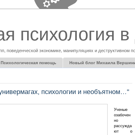
я психология в 
пп, поведенческой экономике, манипуляциях и деструктивном п
Психологическая помощь
Новый блог Михаила Вершин
 универмагах, психологии и необъятном…"
Ученые
озабочен
но
рассужда
ют о