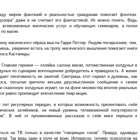
жду миром фантазий и реальностью гражданам помогает фэнтези.
дозора" даже и не считают его фантастикой. Их можно понять. Ведь
 всевозможных магических услуг и обучающих семинаров, а полки
 по магии.
ону магического образа мысли Гарри Поттер. Людям посерьезнее, тем,
ймешь, уверенно встать на тропу магического мышления помогают книги
лоса Кастанеды.
 Главная героиня — хозяйка салона магии, потомственная колдунья в
дунья по сценарию воплощенная добродетель и праведность. А жених
дает легитимность ее занятий. Смотришь этот сериал и думаешь, как
роса, посылая зрителю весьма двусмысленное сообщение о своем
и сказочную колдунью играет, но на фоне множества вполне реальных
се равно производит впечатление пиар-акции.
 лет регулярных передач, в которых возможность презентовать себя
ческих затейников, на новый уровень телевизионной популярности
ов". В ней от проникновенных рассказов о себе маги перешли к
ься на ТВ только в качестве "говорящих голов". Правда, однажды
тов. Так ведь один в поле не воин. Интересно, почему психологов на