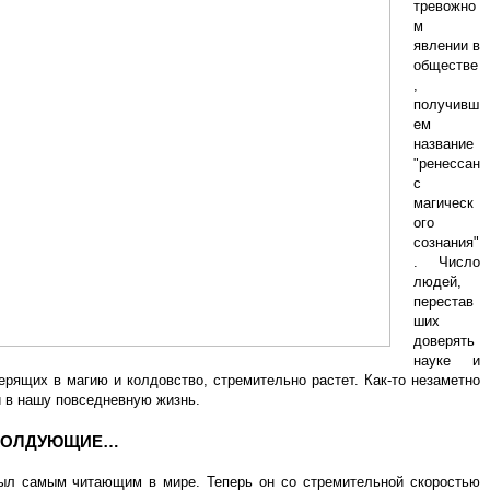
тревожно
м
явлении в
обществе
,
получивш
ем
название
"ренессан
с
магическ
ого
сознания"
. Число
людей,
перестав
ших
доверять
науке и
верящих в магию и колдовство, стремительно растет. Как-то незаметно
и в нашу повседневную жизнь.
 КОЛДУЮЩИЕ…
ыл самым читающим в мире. Теперь он со стремительной скоростью