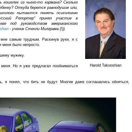
ь кошелек из чьего-то кармана? Сколько
ебенку? Откуда берется равнодушие или,
сихологи пытаются понять психологию
Русский Репортер" принял участие в
кве под руководством американского
shian
- ученик Стенли Милграма (!)).
 мне самым трудным. Раскинув руки, я с
и меня было непросто.
шему мужику.
Harold Takooshian
 меня. Но я уже предлагал пообниматься
, я понял, что бить не будут. Многие даже соглашались обняться,