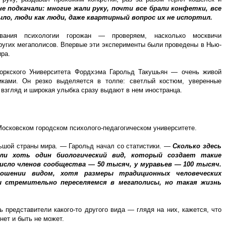
е подкачали: многие жали руку, почти все брали конфетки, все
ло, люди как люди, даже квартирный вопрос их не испортил.
вания психологии горожан — проверяем, насколько москвичи
угих мегаполисов. Впервые эти эксперименты были проведены в Нью-
ира.
оркского Университета Фордхэма Гарольд Такушьян — очень живой
ами. Он резко выделяется в толпе: светлый костюм, уверенные
взгляд и широкая улыбка сразу выдают в нем иностранца.
осковском городском психолого-педагогическом университете.
шой страны мира. — Гарольд начал со статистики. —
Сколько здесь
ли хоть один биологический вид, который создает такие
исло членов сообщества — 50 тысяч, у муравьев — 100 тысяч.
шении видом, хотя размеры традиционных человеческих
 стремительно переселяемся в мегаполисы, но такая жизнь
 представители какого-то другого вида — глядя на них, кажется, что
нет и быть не может.