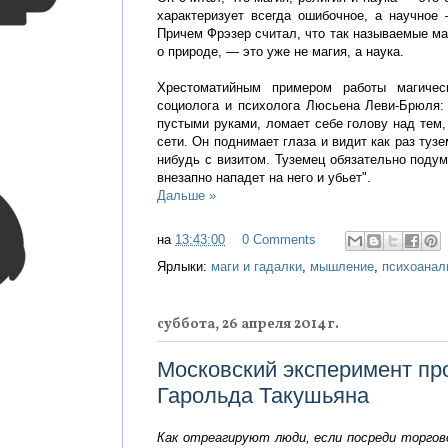
характеризует всегда ошибочное, а научное
Причем Фрэзер считал, что так называемые ма
о природе, — это уже не магия, а наука.
Хрестоматийным примером работы магическ
социолога и психолога Люсьена Леви-Брюля:
пустыми руками, ломает себе голову над тем,
сети. Он поднимает глаза и видит как раз туз
нибудь с визитом. Туземец обязательно подум
внезапно нападет на него и убьет".
Дальше »
на
13:43:00
0 Comments
Ярлыки:
маги и гадалки
,
мышление
,
психоанал
суббота, 26 апреля 2014 г.
Московский эксперимент пр
Гарольда Такушьяна
Как отреагируют люди, если посреди торго