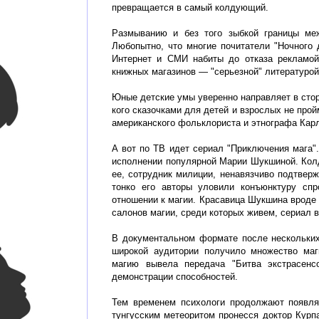
превращается в самый колдующий.
Размыванию и без того зыбкой границы ме
Любопытно, что многие почитатели "Ночного 
Интернет и СМИ набиты до отказа рекламой
книжных магазинов — "серьезной" литературой
Юные детские умы уверенно направляет в стор
кого сказочками для детей и взрослых не про
американского фольклориста и этнографа Кар
А вот по ТВ идет сериал "Приключения мага".
исполнении популярной Марии Шукшиной. Кол
ее, сотрудник милиции, ненавязчиво подтверж
тонко его авторы уловили конъюнктуру сп
отношении к магии. Красавица Шукшина вроде 
салонов магии, среди которых живем, сериал в
В документальном формате после нескольких
широкой аудитории получило множество маги
магию вывела передача "Битва экстрасенс
демонстрации способностей.
Тем временем психологи продолжают появлят
тунгусским метеоритом пронесся доктор Курпа