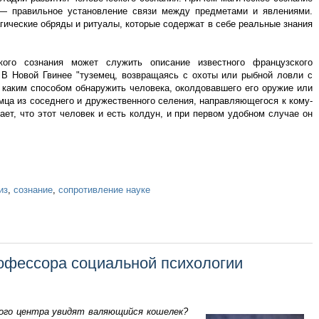
 — правильное установление связи между предметами и явлениями.
гические обряды и ритуалы, которые содержат в себе реальные знания
ого сознания может служить описание известного французского
 В Новой Гвинее "туземец, возвращаясь с охоты или рыбной ловли с
 каким способом обнаружить человека, околдовавшего его оружие или
емца из соседнего и дружественного селения, направляющегося к кому-
ает, что этот человек и есть колдун, и при первом удобном случае он
из
,
сознание
,
сопротивление науке
офессора социальной психологии
вого центра увидят валяющийся кошелек?