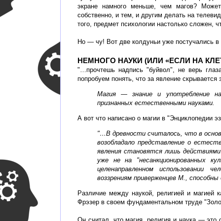
экране намного меньше, чем магов? Может
собственно, и тем, и другим делать на телевид
того, предмет психологии настолько сложен, ч
Но — чу! Вот две колдуньи уже постучались в 
НЕМНОГО НАУКИ (ИЛИ «ЕСЛИ НА КЛ
"…прочтешь надпись "буйвол", не верь глаз
попробуем понять, что за явление скрывается 
Магия — знание и употребление на
признанных естественными науками.
А вот что написано о магии в "Энциклопедии э
"…В древности считалось, что в осно
возобладало представление о естест
явления становятся лишь действиями 
уже не на "несанкционированных ку
целенаправленном использовании че
воззрениям приверженцев М., способн
Различие между наукой, религией и магией 
Фрэзер в своем фундаментальном труде "Золот
Он считал, что магия, религия и наука — это