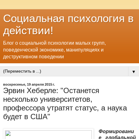
Социальная психология в
действии!
Блог о социальной психологии малых групп,
поведенческой экономике, манипуляциях и
деструктивном поведении
▼
воскресенье, 19 апреля 2015 г.
Эрвин Хеберле: "Останется
несколько университетов,
профессора утратят статус, а наука
будет в США"
Формировани
е глобальной