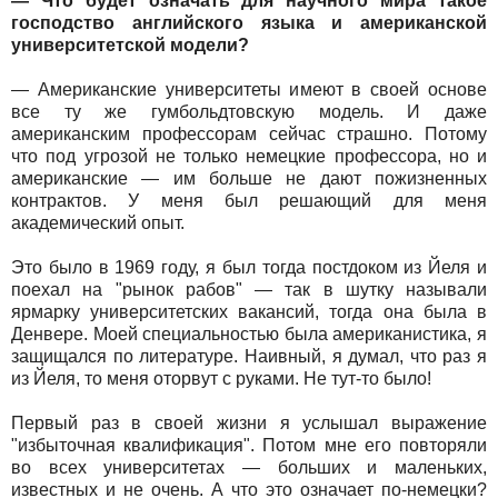
— Что будет означать для научного мира такое
господство английского языка и американской
университетской модели?
— Американские университеты имеют в своей основе
все ту же гумбольдтовскую модель. И даже
американским профессорам сейчас страшно. Потому
что под угрозой не только немецкие профессора, но и
американские — им больше не дают пожизненных
контрактов. У меня был решающий для меня
академический опыт.
Это было в 1969 году, я был тогда постдоком из Йеля и
поехал на "рынок рабов" — так в шутку называли
ярмарку университетских вакансий, тогда она была в
Денвере. Моей специальностью была американистика, я
защищался по литературе. Наивный, я думал, что раз я
из Йеля, то меня оторвут с руками. Не тут-то было!
Первый раз в своей жизни я услышал выражение
"избыточная квалификация". Потом мне его повторяли
во всех университетах — больших и маленьких,
известных и не очень. А что это означает по-немецки?