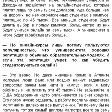
выберут курс за семь тысяч. Технический университет
Джорджии заработает на онлайн-студентах, которые
платят лишь по семь тысяч долларов, куда больше, чем
на дорогих, но немногочисленных студентах в кампусе,
платящих по 45 тысяч. Все меньше студентов будут
делать выбор в пользу кампуса, большинство из них
будут учиться онлайн за семь тысяч. А университет в
итоге будет зарабатывать больше.
— Но онлайн-курсы лишь потому пользуются
популярностью, что ууниверситета хорошая
репутация в обычных образовательныхмоделях. И
если эта репутация умрет, то как убедить
студентовучиться онлайн?
— Это верно. Но даже живущие прямо в Атланте
молодые люди рано или поздно начнут задаваться
вопросом: зачем мне идти в кампус, если я могу
обойтись и не платить эти 45 тысяч? Не забывайте, в
США образование часто оплачивается за счет кредита.
Его потом нужно отдавать, а работу после университета
могут найти далеко не все выпускники. Так почему бы не
получить тот же самый диплом магистра всего за семь