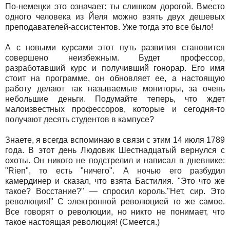
По-немецки это означает: ты слишком дорогой. Вместо
одного человека из Йеля можно взять двух дешевых
преподавателей-ассистентов. Уже тогда это все было!
А с новыми курсами этот путь развития становится
совершено неизбежным. Будет профессор,
разработавший курс и получивший гонорар. Его имя
стоит на программе, он обновляет ее, а настоящую
работу делают так называемые мониторы, за очень
небольшие деньги. Подумайте теперь, что ждет
малоизвестных профессоров, которые и сегодня-то
получают десять студентов в кампусе?
Знаете, я всегда вспоминаю в связи с этим 14 июля 1789
года. В этот день Людовик Шестнадцатый вернулся с
охоты. Он никого не подстрелил и написал в дневнике:
"Rien", то есть "ничего". А ночью его разбудил
камердинер и сказал, что взята Бастилия. "Это что же
такое? Восстание?" — спросил король."Нет, сир. Это
революция!" С электронной революцией то же самое.
Все говорят о революции, но никто не понимает, что
такое настоящая революция! (Смеется.)