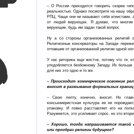
– О России приходится говорить скорее гип
реальностью. Однако посмотрите на нашу обра
РПЦ. Чаще они не называют себя атеистами, 
от людей верующих. Я думаю, что многие 
верующие, будь им задан такой вопрос.
Ну а со стороны организованных религий о
Религиозные консерваторы на Западе пережи
отпавшие от организованной религии одной ног
У нас риторика еще жестче, потому что те, к
уподобляется безбожному Западу. Их больше п
для них это одно и то же.
– Происходит коммерческое освоение ре
вносит в размывание формальных границ 
– Свою лепту, конечно, вносит. Но главн
консьюмеристская культура ее не порождает
упаковку. И ловко расставляет его на полк
Разумеется, это усиливает спрос, но это втори
– Хорошо, тогда напрашивается такой в
или прообраз религии будущего?