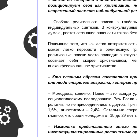
позиционирует себя как христианин, 
непременный элемент индивидуальной ре
– Свобода религиозного поиска в глобал
индивидуальных синтезов. В контркультурны
думаю, растет осознание опасности такого бе
Понимание того, что как легко авторитетност
может легко перерасти в религиозную г
религиозные поиски часто приводят в какую-
осознает себя скорее христианином, ч
внеконфессиональное христианство.
– Кто главным образом составляет при
или люди старшего возраста, которые п
– Молодежь, конечно. Новое – это всегда у
социологическому исследованию Pew Forum on 
религии, но не присоединились к другой. При
1,6%, агностиками – 2,4%. Остальные сохра
главное, что среди молодежи от 18 до 29 лет 
– Насколько представители этого я
институциализированные религиозные ор