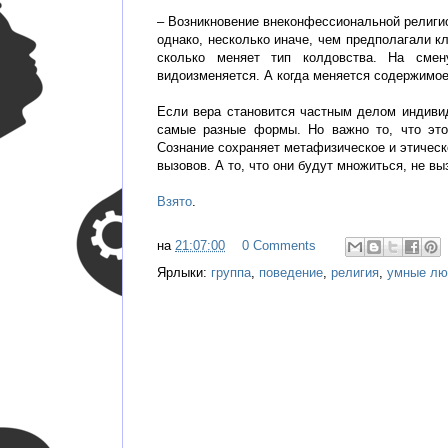
– Возникновение внеконфессиональной религио
однако, несколько иначе, чем предполагали к
сколько меняет тип колдовства. На смен
видоизменяется. А когда меняется содержимо
Если вера становится частным делом индиви
самые разные формы. Но важно то, что это
Сознание сохраняет метафизическое и этическ
вызовов. А то, что они будут множиться, не в
Взято
.
на
21:07:00
0 Comments
Ярлыки:
группа
,
поведение
,
религия
,
умные лю