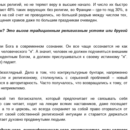
ных религий, но не теряют веру в высшее начало. И число их быстро
ают 48% таких верующих без религии, во Франции – где-то под 30%, в
 на сей счет не проводились, но большой разрыв между числом тех,
щения храмов даже по большим праздникам очевиден.
н? Это вызов традиционным религиозным устоям или другой
еи Бога в современном сознании. Он все чаще осознается не как
 человеческого "я". А значит, человек не должен подчиняться внешним
ендентным Богом, а должен прислушиваться к своему истинному "я".
е) падает.
безоглядный. Дело в том, что контркультурные бунтари, напряженно
сле и религиозному, столкнулись с серьезной проблемой – новый
я в авторитарность. Часто получалось, что возвращались к тому, от
о неприемлемо.
ой тип богоискателя, который предпочитает не связывать себя
о сам читает, ходит на лекции всяких наставников, даже посещает
а то и церковь, но всегда сохраняет за собой право оторваться от
т своей собственной религиозной интуиции и старается держаться
итает духовно продвинутыми людьми.
дуального, внеконфессионального христианства, если человек