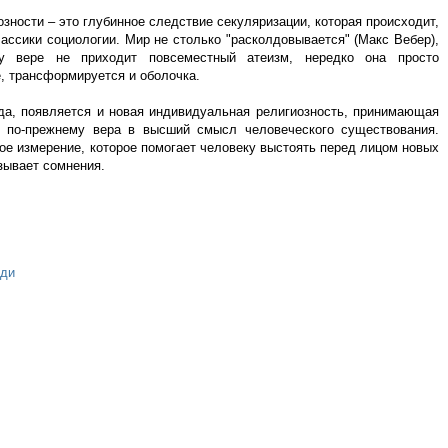
зности – это глубинное следствие секуляризации, которая происходит,
лассики социологии. Мир не столько "расколдовывается" (Макс Вебер),
у вере не приходит повсеместный атеизм, нередко она просто
е, трансформируется и оболочка.
да, появляется и новая индивидуальная религиозность, принимающая
 по-прежнему вера в высший смысл человеческого существования.
ое измерение, которое помогает человеку выстоять перед лицом новых
ызывает сомнения.
ди