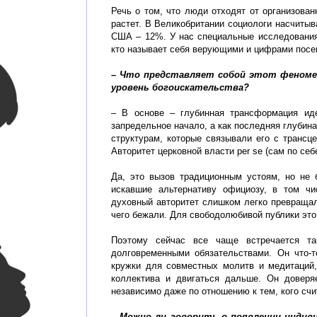
Речь о том, что люди отходят от организован
растет. В Великобритании социологи насчитыв
США – 12%. У нас специальные исследования
кто называет себя верующими и цифрами посе
– Что представляет собой этот феноме
уровень богоискательства?
– В основе – глубинная трансформация ид
запредельное начало, а как последняя глубина
структурам, которые связывали его с трансц
Авторитет церковной власти per se (сам по себ
Да, это вызов традиционным устоям, но не 
искавшие альтернативу официозу, в том чи
духовный авторитет слишком легко превращалс
чего бежали. Для свободолюбивой публики эт
Поэтому сейчас все чаще встречается так
долговременными обязательствами. Он что-т
кружки для совместных молитв и медитаций, 
коллектива и двигаться дальше. Он доверяе
независимо даже по отношению к тем, кого сч
– Можно ли говорить о появлении индиви