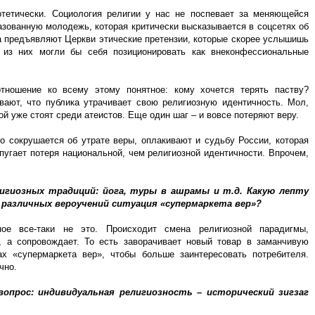
отетически. Социология религии у нас не поспевает за меняющейся
зованную молодежь, которая критически высказывается в соцсетях об
а предъявляют Церкви этические претензии, которые скорее услышишь
из них могли бы себя позиционировать как внеконфессиональные
тношение ко всему этому понятное: кому хочется терять паству?
вают, что публика утрачивает свою религиозную идентичность. Мол,
ой уже стоят среди атеистов. Еще один шаг – и вовсе потеряют веру.
то сокрушается об утрате веры, оплакивают и судьбу России, которая
угает потеря национальной, чем религиозной идентичности. Впрочем,
лигиозных традиций: йога, туры в ашрамы и т.д. Какую лепту
различных вероучений ситуация «супермаркета вер»?
ое все-таки не это. Происходит смена религиозной парадигмы,
, а сопровождает. То есть заворачивает новый товар в заманчивую
ах «супермаркета вер», чтобы больше заинтересовать потребителя.
чно.
опрос: индивидуальная религиозность – исторический зигзаг