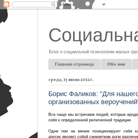
Социальна
Блог о социальной психологии малых гру
Главная страница
Обо мне
среда, 13 июня 2012 г.
Борис Фаликов: "Для нашего
организованных вероучений
Все чаще мы встречаем людей, которые вроде 
себя к определенной религиозной традиции.
Одни тем не менее позиционируют себя ка
других являют собой синкретизм догм различн