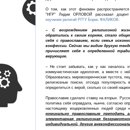
О том, как этот феномен распространяется
"НГР" Лидии ОРЛОВОЙ рассказал доцен
изучения религий РГГУ
Борис ФАЛИКОВ
.
– С возрождением религиозной жиз
обратились к своим корням, стало общ
себя с православием, если семья исконн
конфессии. Сейчас мы видим другую тенде
причисляет себя к определенной тради
верующим.
– Не стоит забывать, как у нас началось э
коммунистическая идеология, а вместе с не
Образовалась мировоззренческая пустота, люди
религиозные поиски, отсюда популярность 
определиться с верой, сколько со своей наци
Православие сделало ставку на вторых. Русск
политика себя оправдала, нынче, согласно оп
настоящему воцерковленных людей среди 
номинально православным преподать а
элементарная религиозная безграмотно
индивидуальной, другие внеконфессионал