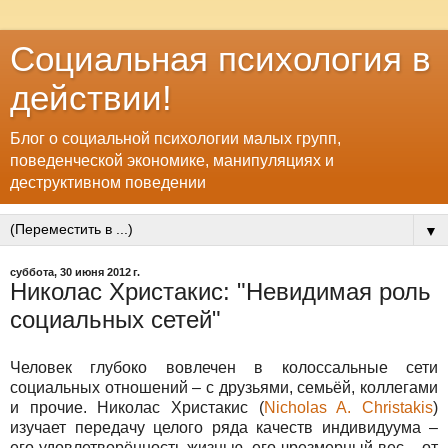
Социальная психология в
действии!
Блог о социальной психологии малых групп,
поведенческой экономике, манипуляциях и
деструктивном поведении
▼
суббота, 30 июня 2012 г.
Николас Христакис: "Невидимая роль
социальных сетей"
Человек глубоко вовлечен в колоссальные сети
социальных отношений – с друзьями, семьёй, коллегами
и прочие. Николас Христакис (
Nicholas A. Christakis
)
изучает передачу целого ряда качеств индивидуума –
его удовлетворённость жизнью, его чрезмерный вес – от