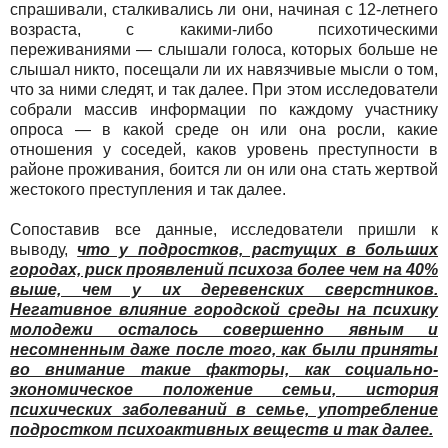
спрашивали, сталкивались ли они, начиная с 12-летнего
возраста, с какими-либо психотическими
переживаниями — слышали голоса, которых больше не
слышал никто, посещали ли их навязчивые мысли о том,
что за ними следят, и так далее. При этом исследователи
собрали массив информации по каждому участнику
опроса — в какой среде он или она росли, какие
отношения у соседей, каков уровень преступности в
районе проживания, боится ли он или она стать жертвой
жестокого преступления и так далее.
Сопоставив все данные, исследователи пришли к
выводу,
что у подростков, растущих в больших
городах, риск проявлений психоза более чем на 40%
выше, чем у их деревенских сверстников.
Негативное влияние городской среды на психику
молодежи осталось совершенно явным и
несомненным даже после того, как были приняты
во внимание такие факторы, как социально-
экономическое положение семьи, история
психических заболеваний в семье, употребление
подростком психоактивных веществ и так далее.