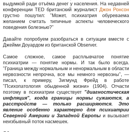
выдумкой ради отъёма денег у населения. На недавней
конференции TED британский журналист
Джон Ронсон
грустно пошутил: "Может, психиатрия обуреваема
желанием считать типичные аспекты человеческого
поведения болезнью?"
Давайте попробуем разобраться в ситуации вместе с
Джейми Доуардом из британской Observer.
Самое сложное, самое расплывчатое понятие
психиатрии — понятие нормы. И так было всегда.
"Граница между нормальным и ненормальным в области
нервозности непрочна, все мы немного нервозны", —
писал, к примеру, Зигмунд Фрейд в работе
"Психопатология обыденной жизни» (1904). Отчасти
поэтому в психиатрии существует
"диагностическая
инфляция", когда границы нормы сужаются, а
расстройств — только расширяются. Это
явление особенно характерно для психиатрии
Северной Америки и Западной Европы
и вызывает
неизбывный поток насмешек.