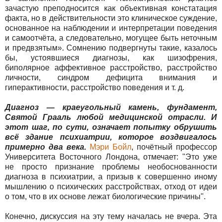
зачастую преподносится как объективная констатация
факта, но в действительности это клиническое суждение,
основанное на наблюдении и интерпретации поведения
и самоотчёта, а следовательно, могущее быть неточным
и предвзятым». Сомнению подвергнуты такие, казалось
бы, устоявшиеся диагнозы, как шизофрения,
биполярное аффективное расстройство, расстройство
личности, синдром дефицита внимания и
гиперактивности, расстройство поведения и т. д.
Диагноз — краеугольный камень, фундамент,
Святой Грааль любой медицинской отрасли. И
этот шаг, по сути, означает попытку обрушить
всё здание психиатрии, которое воздвигалось
примерно два века.
Мэри Бойл
, почётный профессор
Университета Восточного Лондона, отмечает: "Это уже
не просто признание проблемы необоснованности
диагноза в психиатрии, а призыв к совершенно иному
мышлению о психических расстройствах, отход от идеи
о том, что в их основе лежат биологические причины".
Конечно, дискуссия на эту тему началась не вчера. Эта