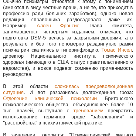
Обычно психиатры относятся к этому с пониманием
(имеются в виду честные врачи, а не те, кто приходит в
профессию ради больших заработков), однако новая
редакция справочника раздосадовала даже их.
Например,
Аллен Фрэнсис
, глава комитета,
занимавшегося четвёртым изданием, отмечает, что
подготовка DSM-5 велась за закрытыми дверями, а в
результате и без того непомерно раздвинутые рамки
психиатрии скатились в гиперинфляцию.
Томас Инсел
,
директор Национального института психического
здоровья (имеющего в США статус правительственного
ведомства), и вовсе подверг сомнению применимость
руководства.
В этой области
сложилась предреволюционная
ситуация
. И вот разразилась долгожданная гроза:
Отделение клинической психологии
Британского
психологического общества, объединяющее более 10
тыс. врачей, выступило с
требованием
прекратить
использование терминов вроде "заболевания" и
"расстройства" в психиатрической практике.
В заявлении говорится: "Психиатрический диагноз