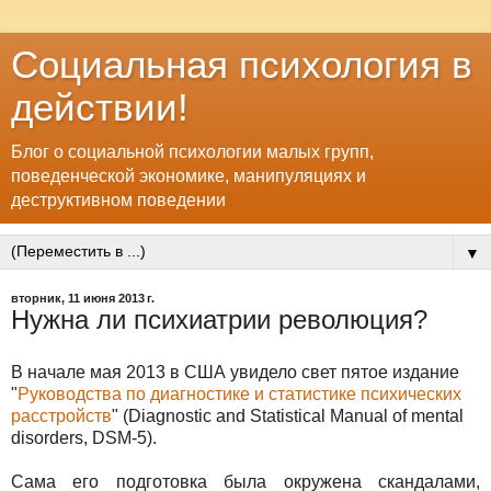
Социальная психология в
действии!
Блог о социальной психологии малых групп,
поведенческой экономике, манипуляциях и
деструктивном поведении
▼
вторник, 11 июня 2013 г.
Нужна ли психиатрии революция?
В начале мая 2013 в США увидело свет пятое издание
"
Руководства по диагностике и статистике психических
расстройств
" (Diagnostic and Statistical Manual of mental
disorders, DSM-5).
Сама его подготовка была окружена скандалами,