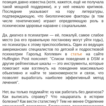
позиция давно известна (хотя, кажется, ещё не получала
такой мощной поддержки), и у неё немало критиков.
Последние указывают на гору литературы,
подтверждающую, что биологические факторы (в том
числе генетические) играют определяющую роль в
психическом здоровье наравне с социальными.
Да, диагноз в психиатрии — её, пожалуй, самое слабое
место (на его правильную постановку могут уйти годы),
но психиатры к этому приспособились. Один из ведущих
американских специалистов по детской и подростковой
психиатрии Гарольд Коплевич в
статье
на сайте
Huffington Post поясняет: "Списки поведения в DSM и
другие рейтинговые шкалы — это инструменты, которые
помогают нам взглянуть на поведение максимально
объективно и найти те закономерности и связи, что
позволят выработать наиболее эффективный метод
лечения".
Нет, вы только подумайте: ну как работать без диагноза?
Как выписать справку? Что нацарапать в истории
болезни? Как вести статистику? Тем не менее Отделение