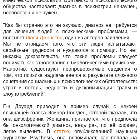
клинической психологии Британского психологического
общества настаивает: диагноз в психиатрии ненаучен,
бесполезен и не нужен.
"Как бы странно это ни звучало, диагноз не требуется
для лечения людей с психическими проблемами, —
поясняет
Люси Джонстон
, один из авторов заявления. —
Мы не отрицаем того, что эти люди испытывают
серьёзные трудности и нуждаются в помощи. Но нет
никаких доказательств, что такие проблемы следует
понимать как заболевания с биологическими причинами.
Напротив, существуют неопровержимые сведения о
том, что психика надламывается в результате сложного
сочетания социальных и психологических обстоятельств:
утрат и потерь, бедности и дискриминации, травм и
злоупотреблений".
Г-н Доуард приводит в пример случай с некоей
слышащей голоса Элинор Лонгден, которой сказали, что
она шизофреник. Женщина признаётся, что предпочла
бы онкологический диагноз, ведь рак, по её словам,
легче вылечить. В
статье
, опубликованной научным
журналом Psychosis, она вспоминает, как попала на