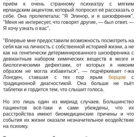
приём к очень странному психиатру с мягким
ирландским акцентом, который попросил её рассказать о
себе. Она пролепетала: "Я Элинор, и я шизофреник".
"Меня не интересует, что говорят другие, — был ответ. —
Я хочу узнать о вас".
"Впервые мне предоставили возможность посмотреть на
себя как на личность с собственной историей жизни, а не
как на генетически детерминированного шизофреника с
девиантным набором химических веществ в мозге и
биологическими дефектами, от которых я никоим
образом не могла избавиться", — подчёркивает г-жа
Лонгден, ставшая с тех пор ярым
борцом
с
традиционной диагностикой. Она больше не пьёт
таблетки и гордится тем, что слышит голоса.
Но это лишь один из мириад случаев. Большинство
пациентов всё-таки и сами убеждены, что их
расстройства имеют биомедицинские причины и что
события их жизни оказали незначительное воздействие
на психику.