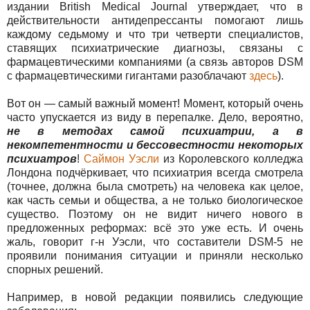
издании British Medical Journal утверждает, что в
действительности антидепрессанты помогают лишь
каждому седьмому и что три четверти специалистов,
ставящих психиатрические диагнозы, связаны с
фармацевтическими компаниями (а связь авторов DSM
с фармацевтическими гигантами разоблачают
здесь
).
Вот он — самый важный момент! Момент, который очень
часто упускается из виду в перепалке. Дело, вероятно,
не в методах самой психиатрии, а в
некомпетентности и бессовестности некоторых
психиатров
!
Саймон Уэсли
из Королевского колледжа
Лондона подчёркивает, что психиатрия всегда смотрела
(точнее, должна была смотреть) на человека как целое,
как часть семьи и общества, а не только биологическое
существо. Поэтому он не видит ничего нового в
предложенных реформах: всё это уже есть. И очень
жаль, говорит г-н Уэсли, что составители DSM-5 не
проявили понимания ситуации и приняли несколько
спорных решений.
Например, в новой редакции появились следующие