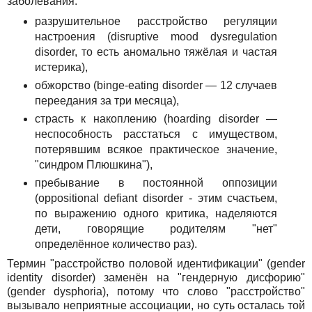
заболевания:
разрушительное расстройство регуляции
настроения (disruptive mood dysregulation
disorder, то есть аномально тяжёлая и частая
истерика),
обжорство (binge-eating disorder — 12 случаев
переедания за три месяца),
страсть к накоплению (hoarding disorder —
неспособность расстаться с имуществом,
потерявшим всякое практическое значение,
"синдром Плюшкина"),
пребывание в постоянной оппозиции
(oppositional defiant disorder - этим счастьем,
по выражению одного критика, наделяются
дети, говорящие родителям "нет"
определённое количество раз).
Термин "расстройство половой идентификации" (gender
identity disorder) заменён на "гендерную дисфорию"
(gender dysphoria), потому что слово "расстройство"
вызывало неприятные ассоциации, но суть осталась той