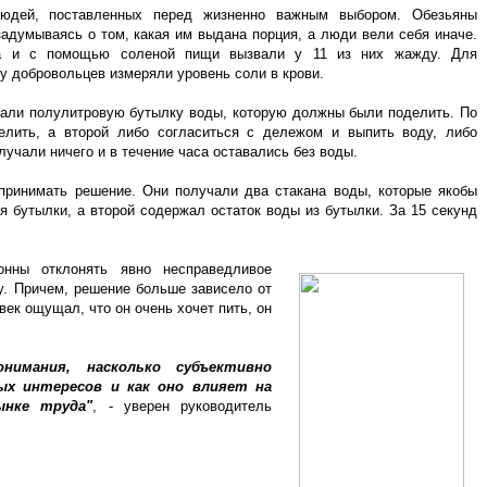
юдей, поставленных перед жизненно важным выбором. Обезьяны
адумываясь о том, какая им выдана порция, а люди вели себя иначе.
ца и с помощью соленой пищи вызвали у 11 из них жажду. Для
 у добровольцев измеряли уровень соли в крови.
чали полулитровую бутылку воды, которую должны были поделить. По
лить, а второй либо согласиться с дележом и выпить воду, либо
лучали ничего и в течение часа оставались без воды.
ринимать решение. Они получали два стакана воды, которые якобы
 бутылки, а второй содержал остаток воды из бутылки. За 15 секунд
нны отклонять явно несправедливое
. Причем, решение больше зависело от
ек ощущал, что он очень хочет пить, он
имания, насколько субъективно
ых интересов и как оно влияет на
ынке труда"
, - уверен руководитель