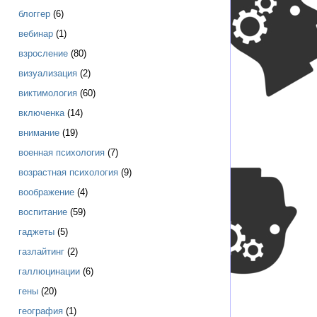
блоггер
(6)
вебинар
(1)
взросление
(80)
визуализация
(2)
виктимология
(60)
включенка
(14)
внимание
(19)
военная психология
(7)
возрастная психология
(9)
воображение
(4)
воспитание
(59)
гаджеты
(5)
газлайтинг
(2)
галлюцинации
(6)
гены
(20)
география
(1)