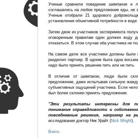
Ученые сравнили поведение шимпанзе и л
соглашались на любое предложение еды, не з
Ученые отобрали 21 здорового доброволь
установления объективной потребности в воде
Затем двое из участников эксперимента полу
оговоренным правилам один должен воду де
отказаться. В этом случае оба участника не по
На самом деле все участники должны были п
разделил партнер. В одном была одна восьмая
надо было принять решение пить или не пить.
В отличие от шимпанзе, люди были скло
предложение, даже испытывая сильную жажду
субъективных ощущений участника. Если челов
был более склонен принять предложение.
"Эти результаты интересны для пон
понимание справедливости и собственн
повседневные решения, например на р
исследования доктор Ник Урайт (
Nick Wright
).
Взято.