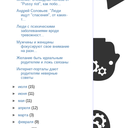
"Pussy riot", как побо...
Андрей Соловьев: "Люди
ищут "спасения", от каких-
т...
Люди с психическими
заболеваниями вроде
тревожност...
Мужчины и женщины
фокусируют свое внимание
на разн...
Желание быть идеальным
родителем и ложь связаны
Интернет-порталы дают
родителям неверные
советы
►
июля
(15)
►
июня
(11)
►
мая
(11)
►
апреля
(12)
►
марта
(3)
►
февраля
(9)