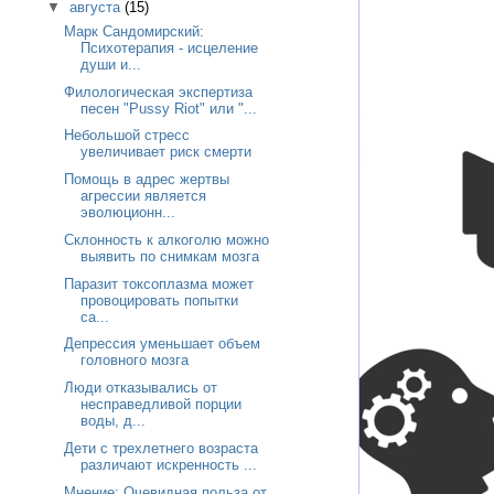
▼
августа
(15)
Марк Сандомирский:
Психотерапия - исцеление
души и...
Филологическая экспертиза
песен "Pussy Riot" или "...
Небольшой стресс
увеличивает риск смерти
Помощь в адрес жертвы
агрессии является
эволюционн...
Склонность к алкоголю можно
выявить по снимкам мозга
Паразит токсоплазма может
провоцировать попытки
са...
Депрессия уменьшает объем
головного мозга
Люди отказывались от
несправедливой порции
воды, д...
Дети с трехлетнего возраста
различают искренность ...
Мнение: Очевидная польза от