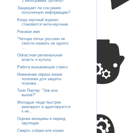
1 килограмма тротила?
Защищает ли сон ранее
полученную информацию?
Когда научный журнал,
становится анти-научным
Роковое имя
"Четыре пятых россиян не
смогли назвать ни одного
...
Областная региональная
власть и культы
Работа вызывающая стресс
Изменение образа жизни
полезнее для защиты
психики...
Тони Портер: "Зов или
вызов?"
Молодые люди быстрее
реагируют и адаптируются
к не...
Оценка женщины в период
овуляции
Смерть собаки или кошки