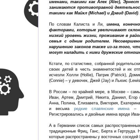
именами, такими как Алек (Alec), Эрнест (
занимаются противоправной деятельнос
такими как Майкл (Michael) и Дэвид (David)
.
По словам Калиста и Ли,
имена, конечн
факторами, которые увеличивают склон
низкий уровень жизни, проживание в рай
семья с одним родителем.
Несовершен
нарушению законов также из-за того, что
могут наладить с ними дружеские отнош
Кстати, по статистике, собранной родительс
своих детей в честь знаменитостей и их от
исчезли Холли (Hollie), Патрик (Patrick), Дом
(Connie) – у девочек, Джей (Jay) и Льюис (Lewis
В России – по крайней мере, в Москве – са
Иван, Артем, Дмитрий, Никита, Даниил, Егор 
Анна, Полина, Елизавета, Виктория, Екатерин
и весьма
редкие славянские имена
– Св
Регистрировались и двойные имена вроде Иван
А в Германии список самых распространенны
традиционные Фриц, Ганс, Берта и Гертруда.
которые распространены у восточных соседей Г