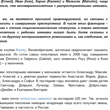
Ernest), Иван (Ivan), Карим (Kareem) и Малколм (Malcolm), чаще
тью, чем несовершеннолетние с распространенными именами,
о же, не являются причиной правонарушений, но связаны с
ность к совершению преступлений
.
В числе этих факторов –
онах с плохим социоэкономическим статусом, а также неполная
нолетние с редкими именами могут быть более склонны к
 по-другому воспринимаются ровесниками и, как следствие, не
ения.
ким клубом
Bounty
, Великобритания, англичане предпочитают называть
прысков. Из сотни самых популярных имен в 2008 году совершенно
иник (Dominic) и Габриэль (Gabriel), зато появились Роуз (Rose) и Кони
) – у мальчиков.
мыми популярными именами у мальчиков остаются Александр, Максим,
и Алексей, а у девочек держат первенство Анастасия, Мария, Дарья,
а, Александра и Софья. В последние годы москвичи дают своим детям
етозар, Добрыня, Лучезар, Забава, Ярославна, Доброслава.
-Джеймс и Екатерина-Виктория.
х имен почти
полностью сменился
за последние 100 лет. Так, исчезли
 Нынешнее поколение немецких младенцев чаще всего получает имена,
ермании, в частности, в России.