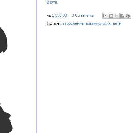
Взято.
на
17:56:00
0 Comments
Ярлыки:
взросление
,
виктимология
,
дети