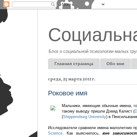
Социальна
Блог о социальной психологии малых гру
Главная страница
Обо мне
среда, 23 марта 2011 г.
Роковое имя
Мальчики, имеющие обычные имена, го
такому выводу пришли Дэвид Калист (
D
(
Shippensburg University
) в Пенсильвани
Исследователи сравнили имена малолетних пр
Science
. Как выяснилось,
вне зависимос