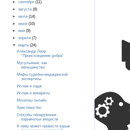
►
сентября
(11)
►
августа
(8)
►
июля
(14)
►
июня
(10)
►
мая
(9)
►
апреля
(7)
▼
марта
(24)
Александр Лиор:
"Происхождение добра"
Мусульмане, как
меньшинство
Мифы судебно-медицинской
экспертизы
Ислам и хадж
Ислам и минареты
Молитвы онлайн
Христианство
Способы обнаружения
взрывчатых веществ
К чему может привести взрыв