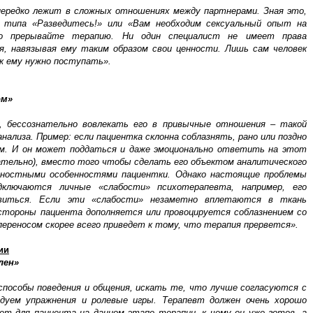
нередко лежит в сложных отношениях между партнерами. Зная это,
 типа «Разведитесь!» или «Вам необходим сексуальный опыт на
нно прерывайте терапию. Ни один специалист не имеет права
, навязывая ему таким образом свои ценности. Лишь сам человек
ак ему нужно поступать».
ом»
 бессознательно вовлекать его в привычные отношения – такой
ализа. Пример: если пациентка склонна соблазнять, рано или поздно
ом. И он может поддаться и даже эмоционально ответить на этот
нательно), вместо того чтобы сделать его объектом аналитического
ичностными особенностями пациентки. Однако настоящие проблемы
дключаются личные «слабости» психотерапевта, например, его
равиться. Если эти «слабости» незаметно вплетаются в ткань
стороны пациента дополняется или провоцируется соблазнением со
ереносом скорее всего приведет к тому, что терапия прервется».
ии
лен»
пособы поведения и общения, искать те, что лучше согласуются с
дуем упражнения и ролевые игры. Терапевт должен очень хорошо
дет для пациента на данном этапе терапии, к чему он уже готов, а