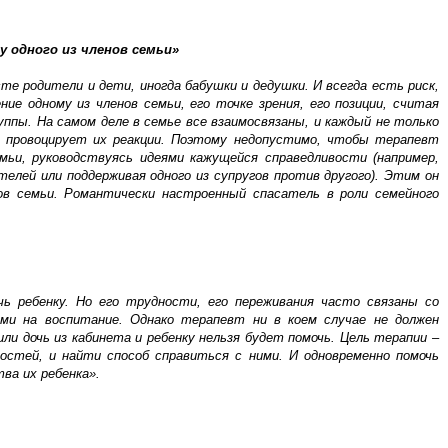
у одного из членов семьи»
те родители и дети, иногда бабушки и дедушки. И всегда есть риск,
 одному из членов семьи, его точке зрения, его позиции, считая
уппы. На самом деле в семье все взаимосвязаны, и каждый не только
м провоцирует их реакции. Поэтому недопустимо, чтобы терапевт
мьи, руководствуясь идеями кажущейся справедливости (например,
лей или поддерживая одного из супругов против другого). Этим он
ов семьи. Романтически настроенный спасатель в роли семейного
ь ребенку. Но его трудности, его переживания часто связаны со
ами на воспитание. Однако терапевт ни в коем случае не должен
ли дочь из кабинета и ребенку нельзя будет помочь. Цель терапии –
остей, и найти способ справиться с ними. И одновременно помочь
ва их ребенка».