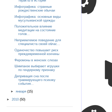
теракты в истории
Инфографика: странные
рождественские обычаи
Инфографика: основные виды
мусульманской одежды
Положительное влияние
медитации на состояние
голов...
Неприемлемое поведение для
специалиста своей облас...
Одиночество повышает риск
преждевременной кончины
Феромоны в женских слезах
Шимпанзе выбирают игрушки
по гендерному признаку
Депривация сна после
травмирующего психику
события...
►
января
(15)
►
2010
(50)