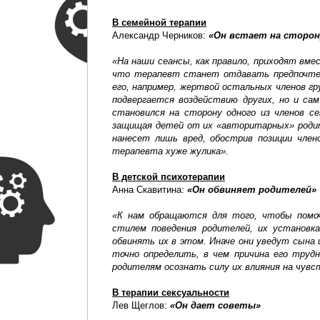
В семейной терапии
Александр Черников:
«Он встает на сторон
«На наши сеансы, как правило, приходят вмес
что терапевт станет отдавать предпочтение
его, например, жертвой остальных членов гр
подвергается воздействию других, но и са
становился на сторону одного из членов се
защищая детей от их «авторитарных» родите
нанесет лишь вред, обострив позиции член
терапевта хуже жулика».
В детской психотерапии
Анна Скавитина:
«Он обвиняет родителей»
«К нам обращаются для того, чтобы помоч
стилем поведения родителей, их установк
обвинять их в этом. Иначе они уведут сына и
точно определить, в чем причина его трудн
родителям осознать силу их влияния на чувст
В терапии сексуальности
Лев Щеглов:
«Он дает советы»