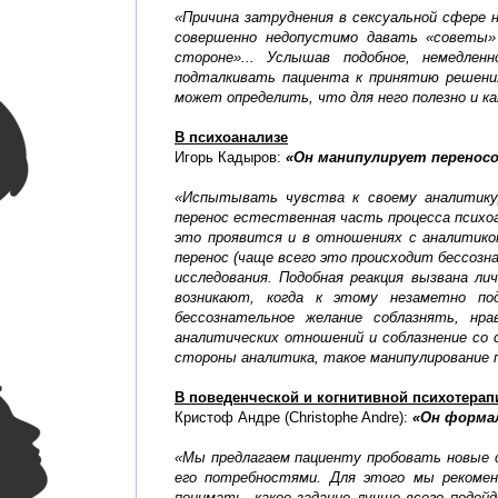
«Причина затруднения в сексуальной сфере 
совершенно недопустимо давать «советы»
стороне»... Услышав подобное, немедле
подталкивать пациента к принятию решения
может определить, что для него полезно и к
В психоанализе
Игорь Кадыров:
«Он манипулирует перенос
«Испытывать чувства к своему аналитику,
перенос естественная часть процесса психоан
это проявится и в отношениях с аналитик
перенос (чаще всего это происходит бессоз
исследования. Подобная реакция вызвана л
возникают, когда к этому незаметно по
бессознательное желание соблазнять, н
аналитических отношений и соблазнение со 
стороны аналитика, такое манипулирование п
В поведенческой и когнитивной психотерап
Кристоф Андре (Christophe Andre):
«Он форма
«Мы предлагаем пациенту пробовать новые с
его потребностями. Для этого мы рекомен
понимать, какое задание лучше всего подой