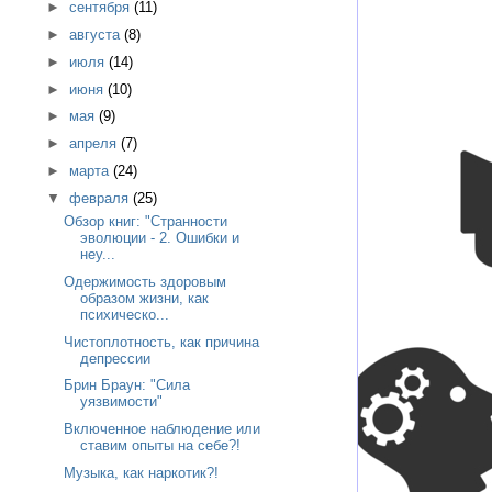
►
сентября
(11)
►
августа
(8)
►
июля
(14)
►
июня
(10)
►
мая
(9)
►
апреля
(7)
►
марта
(24)
▼
февраля
(25)
Обзор книг: "Странности
эволюции - 2. Ошибки и
неу...
Одержимость здоровым
образом жизни, как
психическо...
Чистоплотность, как причина
депрессии
Брин Браун: "Сила
уязвимости"
Включенное наблюдение или
ставим опыты на себе?!
Музыка, как наркотик?!