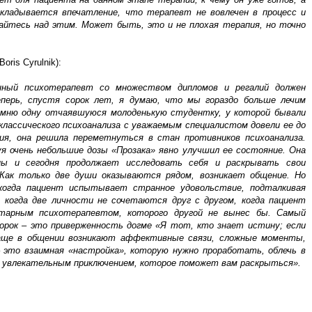
складывается впечатление, что терапевт не вовлечен в процесс и
айтесь над этим. Может быть, это и не плохая терапия, но точно
Boris Cyrulnik):
нный психотерапевт со множеством дипломов и регалий должен
перь, спустя сорок лет, я думаю, что мы гораздо больше лечим
омню одну отчаявшуюся молоденькую студентку, у которой бывали
классического психоанализа с уважаемым специалистом довели ее до
, она решила переметнуться в стан противников психоанализа.
уя очень небольшие дозы «Прозака» явно улучшил ее состояние. Она
ены и сегодня продолжает исследовать себя и раскрывать свои
Как только две души оказываются рядом, возникает общение. Но
когда пациент испытывает странное удовольствие, подталкивая
, когда две личности не сочетаются друг с другом, когда пациент
тарным психотерапевтом, которого другой не вынес бы. Самый
орок – это приверженность догме «Я тот, кто знает истину; если
аще в общении возникают аффективные связи, сложные моменты,
это взаимная «настройка», которую нужно проработать, облечь в
с увлекательным приключением, которое поможет вам раскрыться».