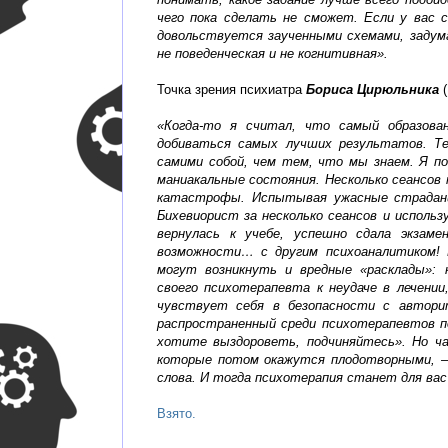
чего пока сделать не сможет. Если у вас 
довольствуется заученными схемами, задум
не поведенческая и не когнитивная».
Точка зрения психиатра
Бориса Цирюльника
(
«Когда-то я считал, что самый образова
добиваться самых лучших результатов. Те
самими собой, чем тем, что мы знаем. Я п
маниакальные состояния. Несколько сеансов 
катастрофы. Испытывая ужасные страдания
Бихевиорист за несколько сеансов и использ
вернулась к учебе, успешно сдала экзам
возможности… с другим психоаналитиком! 
могут возникнуть и вредные «расклады»: 
своего психотерапевта к неудаче в лечении
чувствует себя в безопасности с автори
распространенный среди психотерапевтов п
хотите выздороветь, подчиняйтесь». Но ч
которые потом окажутся плодотворными, – 
слова. И тогда психотерапия станет для ва
Взято.