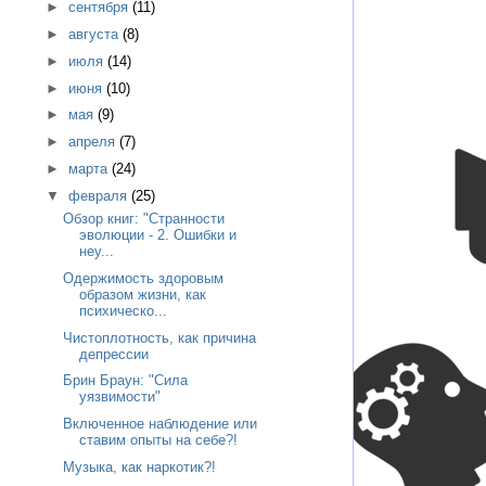
►
сентября
(11)
►
августа
(8)
►
июля
(14)
►
июня
(10)
►
мая
(9)
►
апреля
(7)
►
марта
(24)
▼
февраля
(25)
Обзор книг: "Странности
эволюции - 2. Ошибки и
неу...
Одержимость здоровым
образом жизни, как
психическо...
Чистоплотность, как причина
депрессии
Брин Браун: "Сила
уязвимости"
Включенное наблюдение или
ставим опыты на себе?!
Музыка, как наркотик?!