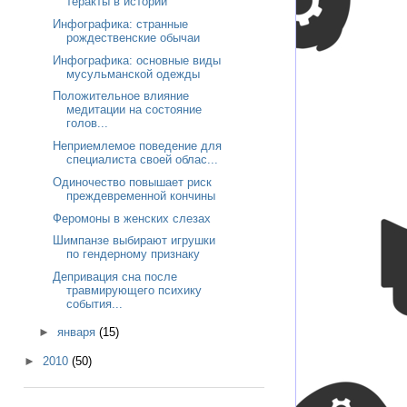
теракты в истории
Инфографика: странные
рождественские обычаи
Инфографика: основные виды
мусульманской одежды
Положительное влияние
медитации на состояние
голов...
Неприемлемое поведение для
специалиста своей облас...
Одиночество повышает риск
преждевременной кончины
Феромоны в женских слезах
Шимпанзе выбирают игрушки
по гендерному признаку
Депривация сна после
травмирующего психику
события...
►
января
(15)
►
2010
(50)