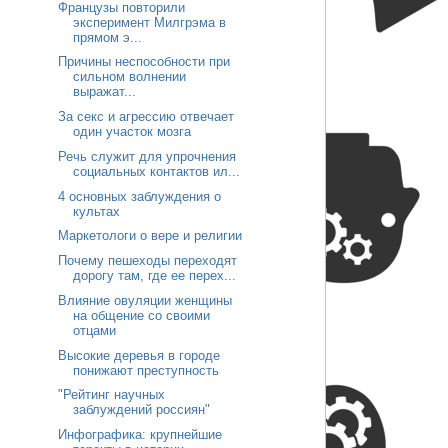
Французы повторили
эксперимент Милгрэма в
прямом э...
Причины неспособности при
сильном волнении
выражат...
За секс и агрессию отвечает
один участок мозга
Речь служит для упрочнения
социальных контактов ил...
4 основных заблуждения о
культах
Маркетологи о вере и религии
Почему пешеходы переходят
дорогу там, где ее перех...
Влияние овуляции женщины
на общение со своими
отцами
Высокие деревья в городе
понижают преступность
"Рейтинг научных
заблуждений россиян"
Инфографика: крупнейшие