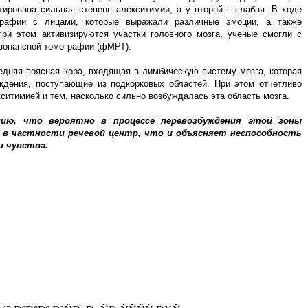
тирована сильная степень алекситимии, а у второй – слабая. В ходе
графии с лицами, которые выражали различные эмоции, а также
при этом активизируются участки головного мозга, ученые смогли с
зонансной томографии (фМРТ).
едняя поясная кора, входящая в лимбическую систему мозга, которая
ждения, поступающие из подкорковых областей. При этом отчетливо
итимией и тем, насколько сильно возбуждалась эта область мозга.
нию, что вероятно в процессе перевозбуждения этой зоны
 в частности речевой центр, что и объясняет неспособность
и чувства.