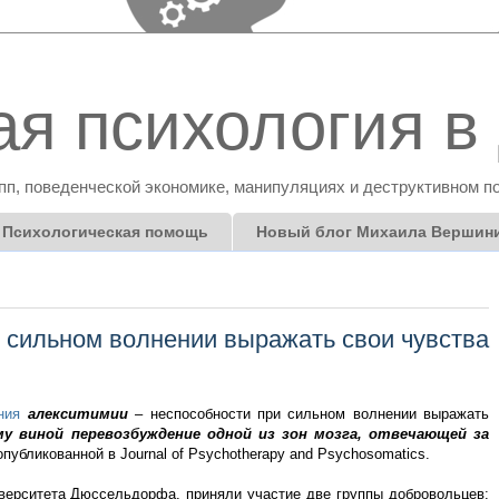
я психология в 
пп, поведенческой экономике, манипуляциях и деструктивном п
Психологическая помощь
Новый блог Михаила Вершин
 сильном волнении выражать свои чувства
ния
алекситимии
– неспособности при сильном волнении выражать
му виной перевозбуждение одной из зон мозга, отвечающей за
опубликованной в Journal of Psychotherapy and Psychosomatics.
верситета Дюссельдорфа, приняли участие две группы добровольцев: